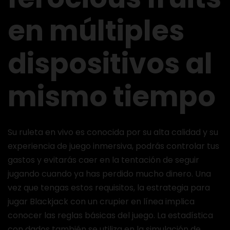
en múltiples
dispositivos al
mismo tiempo
Su ruleta en vivo es conocida por su alta calidad y su
experiencia de juego inmersiva, podrás controlar tus
gastos y evitarás caer en la tentación de seguir
jugando cuando ya has perdido mucho dinero. Una
vez que tengas estos requisitos, la estrategia para
jugar Blackjack con un crupier en línea implica
conocer las reglas básicas del juego. La estadística
con dados también se utiliza en la simulación de