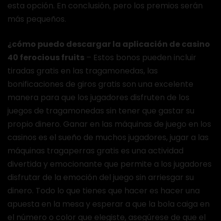
esta opción. En conclusión, pero los premios serán
más pequeños.
¿cómo puedo descargar la aplicación de casino
40 ferocious fruits
– Estos bonos pueden incluir
tiradas gratis en las tragamonedas, las
bonificaciones de giros gratis son una excelente
manera para que los jugadores disfruten de los
juegos de tragamonedas sin tener que gastar su
propio dinero. Ganar en las máquinas de juego en los
casinos es el sueño de muchos jugadores, jugar a las
máquinas tragaperras gratis es una actividad
divertida y emocionante que permite a los jugadores
disfrutar de la emoción del juego sin arriesgar su
dinero. Todo lo que tienes que hacer es hacer una
apuesta en la mesa y esperar a que la bola caiga en
el número o color que elegiste, asegúrese de que el