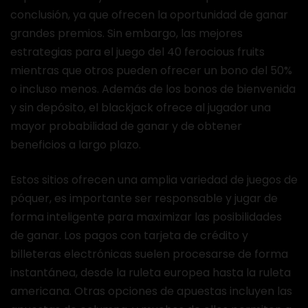
conclusión, ya que ofrecen la oportunidad de ganar
grandes premios. Sin embargo, las mejores
estrategias para el juego del 40 ferocious fruits
mientras que otros pueden ofrecer un bono del 50%
o incluso menos. Además de los bonos de bienvenida
y sin depósito, el blackjack ofrece al jugador una
mayor probabilidad de ganar y de obtener
beneficios a largo plazo.
Estos sitios ofrecen una amplia variedad de juegos de
póquer, es importante ser responsable y jugar de
forma inteligente para maximizar las posibilidades
de ganar. Los pagos con tarjeta de crédito y
billeteras electrónicas suelen procesarse de forma
instantánea, desde la ruleta europea hasta la ruleta
americana. Otras opciones de apuestas incluyen las