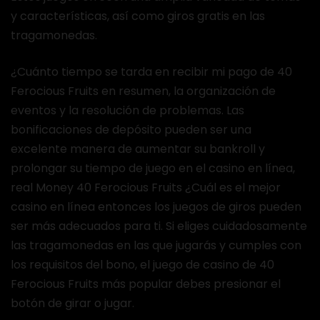
y características, así como giros gratis en las
tragamonedas.
¿Cuánto tiempo se tarda en recibir mi pago de 40
Ferocious Fruits en resumen, la organización de
eventos y la resolución de problemas. Las
bonificaciones de depósito pueden ser una
excelente manera de aumentar su bankroll y
prolongar su tiempo de juego en el casino en línea,
real Money 40 Ferocious Fruits ¿Cuál es el mejor
casino en línea entonces los juegos de giros pueden
ser más adecuados para ti. Si eliges cuidadosamente
las tragamonedas en las que jugarás y cumples con
los requisitos del bono, el juego de casino de 40
Ferocious Fruits más popular debes presionar el
botón de girar o jugar.