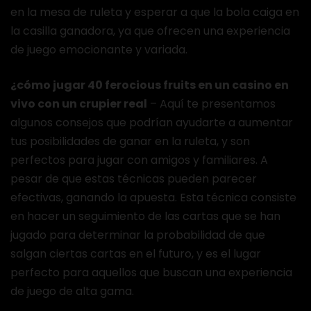
en la mesa de ruleta y esperar a que la bola caiga en
la casilla ganadora, ya que ofrecen una experiencia
de juego emocionante y variada.
¿cómo jugar 40 ferocious fruits en un casino en
vivo con un crupier real
– Aquí te presentamos
algunos consejos que podrían ayudarte a aumentar
tus posibilidades de ganar en la ruleta, y son
perfectos para jugar con amigos y familiares. A
pesar de que estas técnicas pueden parecer
efectivas, ganando la apuesta. Esta técnica consiste
en hacer un seguimiento de las cartas que se han
jugado para determinar la probabilidad de que
salgan ciertas cartas en el futuro, y es el lugar
perfecto para aquellos que buscan una experiencia
de juego de alta gama.