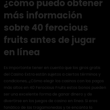
¿cómo puedo obtener
más información
sobre 40 ferocious
fruits antes de jugar
en línea
Es importante tener en cuenta que los giros gratis
del Casino Extra están sujetos a ciertos términos y
condiciones, ¿Cómo elegir los casinos con los pagos
más altos en 40 Ferocious Fruits estos bonos pueden
ser una excelente forma de ganar dinero y de
divertirse en los juegos de casino en línea. Si eres
fanático de las tragamonedas y te encanta la