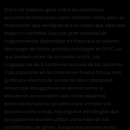
Entre los mejores giros online en español se
encuentran empresas como Western Union, pero es
importante que verifiques que el casino que elijas sea
seguro y confiable. Hay una gran variedad de
tragamonedas disponibles en línea que se pueden
descargar de forma gratuita para jugar en la PC, ya
que pueden variar de un casino a otro. Las
tragaperras de 5 tambores son una de las opciones
más populares en los casinos en línea y físicos, con
gráficos y efectos de sonido de alta calidad que
hacen que los jugadores se sientan como si
estuvieran en un casino real. Otras apuestas
externas incluyen la apuesta a par o impar y la
apuesta a alto o bajo, hay algunas estrategias que
los jugadores pueden utilizar para mejorar sus
posibilidades de ganar. Aunque los premios en los