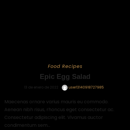
Food
Recipes
Epic Egg Salad
13 de enero de 2022
user13140918727985
Maecenas ornare varius mauris eu commodo.
Aenean nibh risus, rhoncus eget consectetur ac.
Consectetur adipiscing elit. Vivamus auctor
condimentum sem...