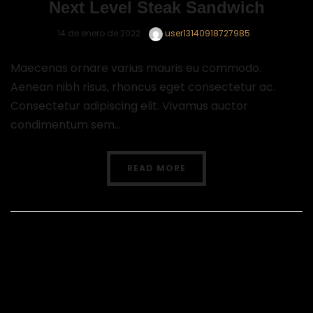
Next Level Steak Sandwich
14 de enero de 2022
user13140918727985
Maecenas ornare varius mauris eu commodo.
Aenean nibh risus, rhoncus eget consectetur ac.
Consectetur adipiscing elit. Vivamus auctor
condimentum sem...
READ MORE