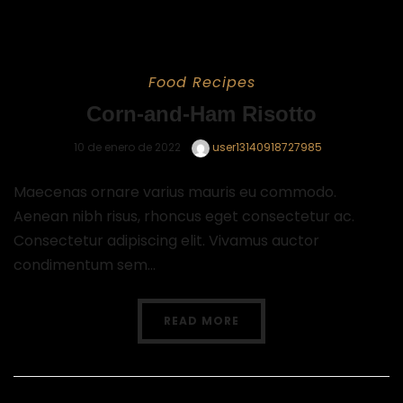
Food
Recipes
Corn-and-Ham Risotto
10 de enero de 2022
user13140918727985
Maecenas ornare varius mauris eu commodo.
Aenean nibh risus, rhoncus eget consectetur ac.
Consectetur adipiscing elit. Vivamus auctor
condimentum sem...
READ MORE