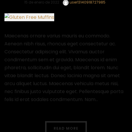
15 de enero de 2022
user13140918727985
Maecenas ornare varius mauris eu commodo.
Aenean nibh risus, rhoncus eget consectetur ac.
Consectetur adipiscing elit. Vivamus auctor
condimentum sem et gravida. Maecenas id enim
pharetra, sollicitudin dui eget, blandit lorem. Nunc
vitae blandit lectus. Donec lacinia magna sit amet
arcu aliquet luctus. Maecenas vehicula metus nisi,
nec finibus justo vulputate eget. Pellentesque porta
felis id erat sodales condimentum. Nam…
READ MORE