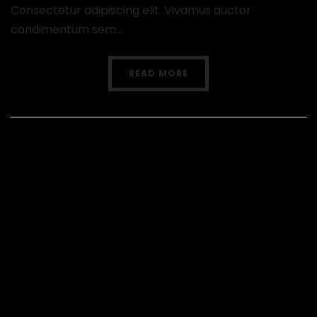
Consectetur adipiscing elit. Vivamus auctor
condimentum sem...
READ MORE