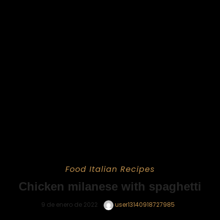
Food
Italian
Recipes
Chicken milanese with spaghetti
9 de enero de 2022
user13140918727985