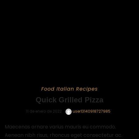
Food
Italian
Recipes
Quick Grilled Pizza
11 de enero de 2022
user13140918727985
Maecenas ornare varius mauris eu commodo.
Aenean nibh risus, rhoncus eget consectetur ac.