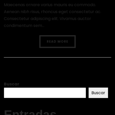
Maecenas ornare varius mauris eu commodo.
Aenean nibh risus, rhoncus eget consectetur ac.
Consectetur adipiscing elit. Vivamus auctor
condimentum sem...
READ MORE
Buscar
Buscar
Entradas