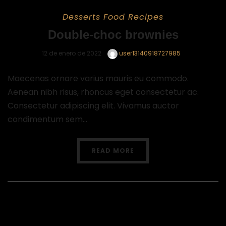
Desserts
Food
Recipes
Double-choc brownies
12 de enero de 2022
user13140918727985
Maecenas ornare varius mauris eu commodo.
Aenean nibh risus, rhoncus eget consectetur ac.
Consectetur adipiscing elit. Vivamus auctor
condimentum sem...
READ MORE