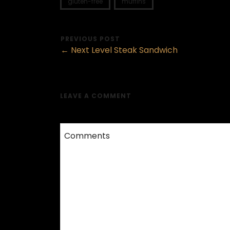
gluten-free
muffins
PREVIOUS POST
← Next Level Steak Sandwich
LEAVE A COMMENT