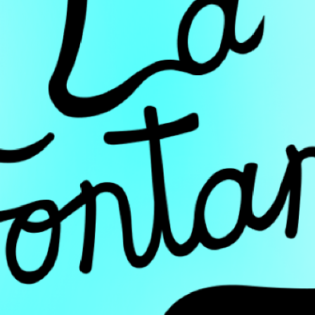
mmodo. Aenean nibh risus, rhoncus eget consectetur ac.
us auctor condimentum sem et gravida. Maecenas id enim
rem. Nunc vitae blandit lectus. Donec lacinia magna sit ame
us nisi, nec finibus justo vulputate eget. Pellentesque po
lectus egestas, fermentum mi in, auctor lacus.
ndum. Vivamus viverra velit non cursus elementum. Donec
is sapien
text link
. In vitae ipsum eleifend, auctor turpis in,
ifend mollis, urna augue imperdiet ante, vitae aliquam turp
stie.