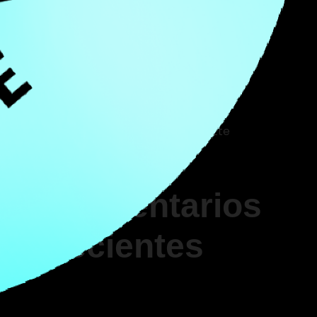
Para Ganar Dinero?
it
Clubes Vip Para Zeus 3
¿Cuáles Son Las Páginas En Vivo
Disponibles En El Casino Legacy
Of Dead
Tasa De Ganancias De Roulette
En Vivo Live Casino
Comentarios
dit
recientes
ula