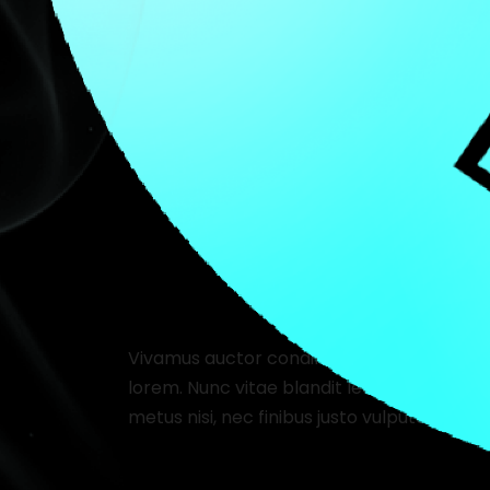
Pulvinar sit amet eget ante. Suspendisse eg
amet erat tristique tincidunt sed vel nibh. S
That’s how stories h
unexpected twist. Ther
misfortune com
Vivamus auctor condimentum sem et gravida
lorem. Nunc vitae blandit lectus. Donec l
metus nisi, nec finibus justo vulputate eget