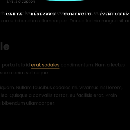
This is a caption
istique ac leo. Quisque a convallis tortor, eu facilisis erat.
CARTA
RESERVAS
CONTACTO
EVENTOS PR
ulum arcu bibendum ullamcorper. Donec lacinia magna sit 
le
 porta felis id
erat sodales
condimentum. Nam a lectus
usce a enim vel neque.
 aliquam. Nullam faucibus sodales mi. Vivamus nisl lorem,
eo. Quisque a convallis tortor, eu facilisis erat. Proin
rcu bibendum ullamcorper.