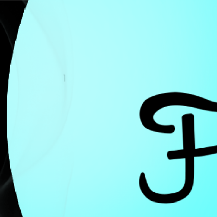
M
aecenas ornare varius mauris eu co
Consectetur adipiscing elit. Vivam
pharetra, sollicitudin dui eget, blandit lo
arcu aliquet luctus. Maecenas vehicula met
felis id erat sodales condimentum. Nam a 
H2 Heading
Vestibulum eleifend gravida neque a bibe
amet posuere ipsum. Mauris rutrum sagitt
vestibulum dui. Ut vestibulum, lorem id ele
mauris eget nisi. Sed vel purus id velit mole