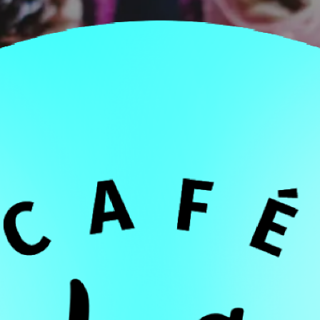
Desserts
Food
UTEN FREE MUFF
15 de enero de 2022
user13140918727985
0 Comments