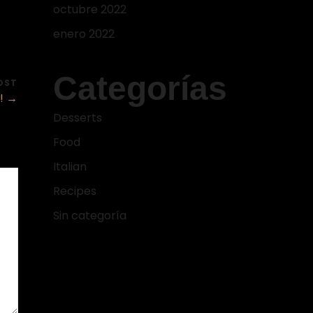
octubre 2022
enero 2022
Categorías
OST
! →
Desserts
Food
Italian
Recipes
Sin categoría