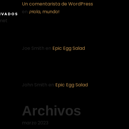
Un comentarista de WordPress
en
¡Hola, mundo!
IVADOS
amet
Joe Smith
en
Epic Egg Salad
John Smith
en
Epic Egg Salad
Archivos
marzo 2023