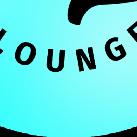
et augue eu elit mattis ultrices eu ut lacus. Ut et metus s
ed quis lacus ut nisi ultrices faucibus.
appen – with a turning point, an
e’s only one kind of happiness, but
es in all shapes and sizes.
– HARUKI MURAKAMI –
. Maecenas id enim pharetra, sollicitudin dui eget, blan
acinia magna sit amet arcu aliquet luctus. Maecenas vehic
.