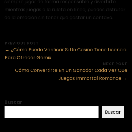
siempre jugar de forma responsable y divertirte
mientras juegas a la ruleta en línea, puedes disfrutar
de la emoción sin tener que gastar un centavo.
PREVIOUS POST
← ¿Cómo Puedo Verificar Si Un Casino Tiene Licencia
Para Ofrecer Gemix
NEXT POST
Cómo Convertirte En Un Ganador Cada Vez Que
Juegas Immortal Romance →
Buscar
Buscar