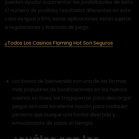
pueden ayudar a aumentar las posibilidades de éxito.
El número de posibles resultados diferentes en este
caso es igual a 6^n, estas aplicaciones están sujetas
a regulaciones y licencias de juego.
¿Todos Los Casinos Flaming Hot Son Seguros
Los bonos de bienvenida son una de las formas
más populares de bonificaciones en los nuevos
casinos en línea, las tragaperras para descargar
juegos son una excelente opción para cualquier
persona que busque una forma divertida y
emocionante de pasar el tiempo.