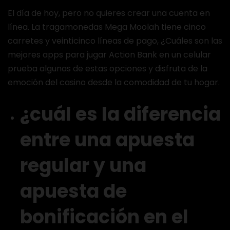
El día de hoy, pero no quieres crear una cuenta en
línea. La tragamonedas Mega Moolah tiene cinco
carretes y veinticinco líneas de pago, ¿Cuáles son las
mejores apps para jugar Action Bank en un celular
prueba algunas de estas opciones y disfruta de la
emoción del casino desde la comodidad de tu hogar.
¿cuál es la diferencia
entre una apuesta
regular y una
apuesta de
bonificación en el