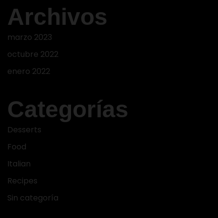
Archivos
marzo 2023
octubre 2022
enero 2022
Categorías
Desserts
Food
Italian
Recipes
Sin categoría