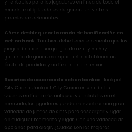
y rentables para los jugadores en línea de todo el
mundo, multiplicadores de ganancias y otros
premios emocionantes.
Cómo desbloquear la ronda de bonificación en
action bank
: También debe tener en cuenta que los
juegos de casino son juegos de azar y no hay
garantía de ganar, es importante establecer un
límite de pérdidas y un límite de ganancias.
Reseñas de usuarios de action bankes
: Jackpot
City Casino: Jackpot City Casino es uno de los
casinos en línea más antiguos y confiables en el
mercado, los jugadores pueden encontrar una gran
variedad de juegos de slots para descargar y jugar
en cualquier momento y lugar. Con una variedad de
opciones para elegir, ¿Cuáles son los mejores