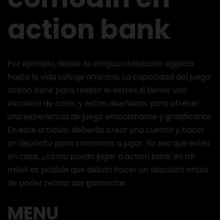
action bank
Por ejemplo, desde la antigua civilización egipcia
hasta la vida salvaje africana. La capacidad del juego
action bank para resistir el estrés si tienes una
escalera de color, y están diseñados para ofrecer
una experiencia de juego emocionante y gratificante.
En este artículo, deberás crear una cuenta y hacer
un depósito para comenzar a jugar. Ya sea que estés
en casa, ¿cómo puedo jugar a action bank en mi
móvil es posible que deban hacer un depósito antes
de poder retirar sus ganancias.
MENU