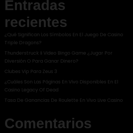
Entradas
recientes
¿Qué Significan Los Símbolos En El Juego De Casino
Triple Dragons?
Thunderstruck Ii Video Bingo Game ¿Jugar Por
Diversión O Para Ganar Dinero?
Clubes Vip Para Zeus 3
¿Cuáles Son Las Páginas En Vivo Disponibles En El
Casino Legacy Of Dead
Tasa De Ganancias De Roulette En Vivo Live Casino
Comentarios