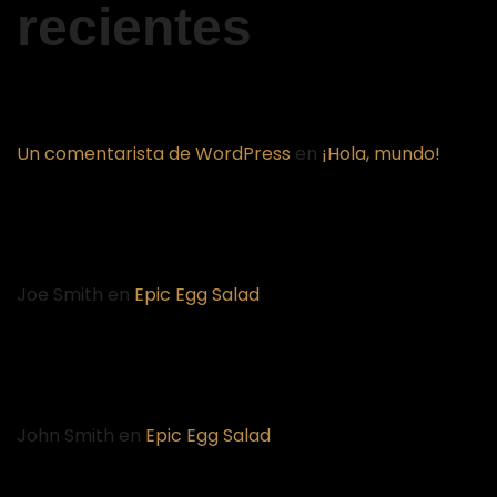
recientes
Un comentarista de WordPress
en
¡Hola, mundo!
Joe Smith
en
Epic Egg Salad
John Smith
en
Epic Egg Salad