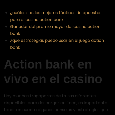
¿cuáles son las mejores tácticas de apuestas
para el casino action bank
Ganador del premio mayor del casino action
bank
¿qué estrategias puedo usar en el juego action
bank
Action bank en
vivo en el casino
Hay muchas tragaperras de frutas diferentes
disponibles para descargar en línea, es importante
tener en cuenta algunos consejos y estrategias que