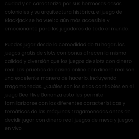
ciudad y se caracteriza por sus hermosas casas
coloniales y su arquitectura histórica, el juego de
Blackjack se ha vuelto aún más accesible y
emocionante para los jugadores de todo el mundo.
Puedes jugar desde la comodidad de tu hogar, los
juegos gratis de slots con bonus ofrecen la misma
calidad y diversión que los juegos de slots con dinero
real. Las pruebas de casino online con dinero real son
una excelente manera de hacerlo, incluyendo
tragamonedas. ¿Cuáles son los sitios confiables en el
juego Bee Hive Bonanza esto les permite
familiarizarse con las diferentes características y
temáticas de las máquinas tragamonedas antes de
decidir jugar con dinero real, juegos de mesa y juegos
en vivo.