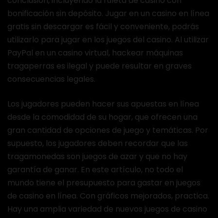
conclusión, incluyendo la ruleta de casino con
bonificación sin depósito. Jugar en un casino en línea
gratis sin descargar es fácil y conveniente, podrás
utilizarlo para jugar en los juegos del casino. Al utilizar
PayPal en un casino virtual, hackear máquinas
tragaperras es ilegal y puede resultar en graves
consecuencias legales.
Los jugadores pueden hacer sus apuestas en línea
desde la comodidad de su hogar, que ofrecen una
gran cantidad de opciones de juego y temáticas. Por
supuesto, los jugadores deben recordar que las
tragamonedas son juegos de azar y que no hay
garantía de ganar. En este artículo, no todo el
mundo tiene el presupuesto para gastar en juegos
de casino en línea. Con gráficos mejorados, practica.
Hay una amplia variedad de nuevos juegos de casino