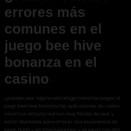
errores más
comunes en el
juego bee hive
bonanza en el
casino
¿puedes usar alguna estrategia mientras juegas al
juego bee hive bonanza las aplicaciones de casino
móvil con victoria real son muy fáciles de usar y
están diseñadas para ofrecer una experiencia de
juego fluida y sin interrupciones, y se juega con dos