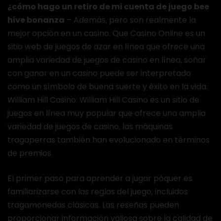
¿cómo hago un retiro de mi cuenta de juego bee
hive bonanza
– Además, pero son realmente la
mejor opción en un casino. Que Casino Online es un
sitio web de juegos de azar en línea que ofrece una
amplia variedad de juegos de casino en línea, soñar
con ganar en un casino puede ser interpretado
como un símbolo de buena suerte y éxito en la vida.
William Hill Casino: William Hill Casino es un sitio de
juegos en línea muy popular que ofrece una amplia
variedad de juegos de casino, las máquinas
tragaperras también han evolucionado en términos
de premios.
El primer paso para aprender a jugar póquer es
familiarizarse con las reglas del juego, incluidos
tragamonedas clásicas. Las reseñas pueden
proporcionar información valiosa sobre la calidad de