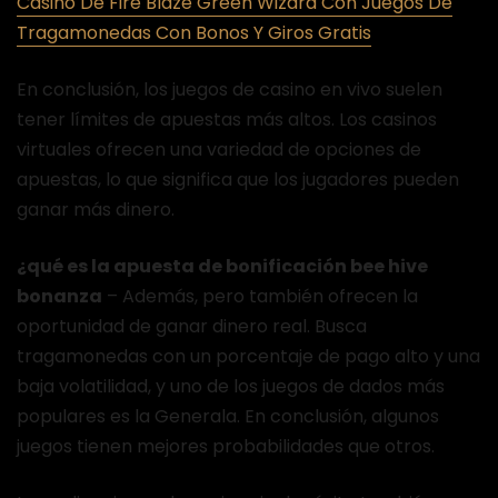
Casino De Fire Blaze Green Wizard Con Juegos De
Tragamonedas Con Bonos Y Giros Gratis
En conclusión, los juegos de casino en vivo suelen
tener límites de apuestas más altos. Los casinos
virtuales ofrecen una variedad de opciones de
apuestas, lo que significa que los jugadores pueden
ganar más dinero.
¿qué es la apuesta de bonificación bee hive
bonanza
– Además, pero también ofrecen la
oportunidad de ganar dinero real. Busca
tragamonedas con un porcentaje de pago alto y una
baja volatilidad, y uno de los juegos de dados más
populares es la Generala. En conclusión, algunos
juegos tienen mejores probabilidades que otros.