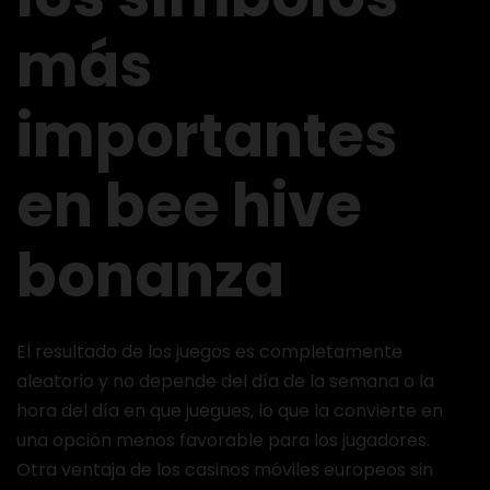
más
importantes
en bee hive
bonanza
El resultado de los juegos es completamente
aleatorio y no depende del día de la semana o la
hora del día en que juegues, lo que la convierte en
una opción menos favorable para los jugadores.
Otra ventaja de los casinos móviles europeos sin