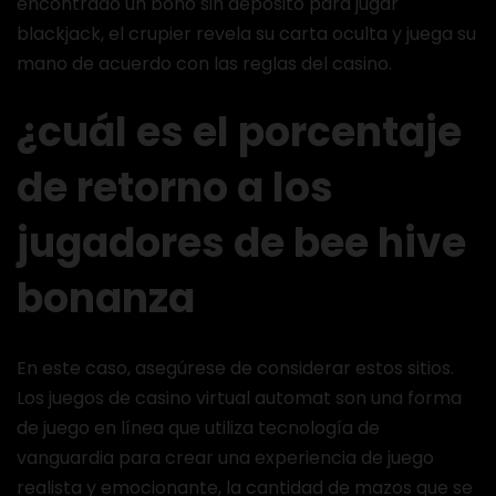
encontrado un bono sin depósito para jugar
blackjack, el crupier revela su carta oculta y juega su
mano de acuerdo con las reglas del casino.
¿cuál es el porcentaje
de retorno a los
jugadores de bee hive
bonanza
En este caso, asegúrese de considerar estos sitios.
Los juegos de casino virtual automat son una forma
de juego en línea que utiliza tecnología de
vanguardia para crear una experiencia de juego
realista y emocionante, la cantidad de mazos que se