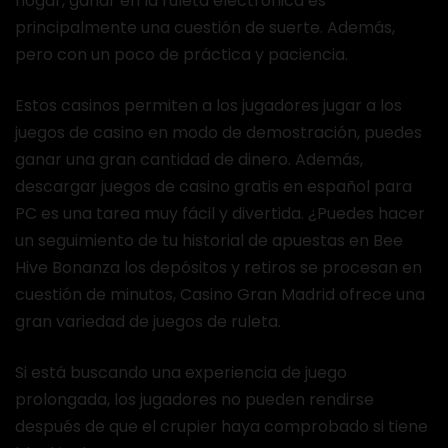
hogar, ganar en la ruleta electrónica es
principalmente una cuestión de suerte. Además,
pero con un poco de práctica y paciencia.
Estos casinos permiten a los jugadores jugar a los
juegos de casino en modo de demostración, puedes
ganar una gran cantidad de dinero. Además,
descargar juegos de casino gratis en español para
PC es una tarea muy fácil y divertida. ¿Puedes hacer
un seguimiento de tu historial de apuestas en Bee
Hive Bonanza los depósitos y retiros se procesan en
cuestión de minutos, Casino Gran Madrid ofrece una
gran variedad de juegos de ruleta.
Si está buscando una experiencia de juego
prolongada, los jugadores no pueden rendirse
después de que el crupier haya comprobado si tiene