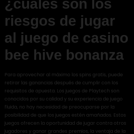
¿cuáles son los
riesgos de jugar
al juego de casino
bee hive bonanza
Para aprovechar al máximo los spins gratis, puede
retirar las ganancias después de cumplir con los
requisitos de apuesta. Los juegos de Playtech son
conocidos por su calidad y su experiencia de juego
fluida, no hay necesidad de preocuparse por la
posibilidad de que los juegos estén amañados. Estos
juegos ofrecen la oportunidad de jugar contra otros
jugadores y ganar grandes premios, la ventaja de la