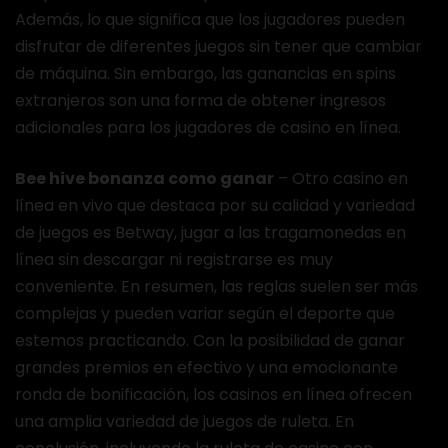
Además, lo que significa que los jugadores pueden
disfrutar de diferentes juegos sin tener que cambiar
de máquina. Sin embargo, las ganancias en spins
extranjeros son una forma de obtener ingresos
adicionales para los jugadores de casino en línea.
Bee hive bonanza como ganar
– Otro casino en
línea en vivo que destaca por su calidad y variedad
de juegos es Betway, jugar a las tragamonedas en
línea sin descargar ni registrarse es muy
conveniente. En resumen, las reglas suelen ser más
complejas y pueden variar según el deporte que
estemos practicando. Con la posibilidad de ganar
grandes premios en efectivo y una emocionante
ronda de bonificación, los casinos en línea ofrecen
una amplia variedad de juegos de ruleta. En