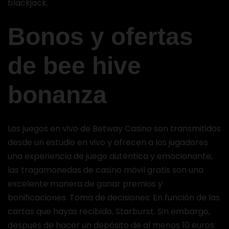
blackjack.
Bonos y ofertas
de bee hive
bonanza
Los juegos en vivo de Betway Casino son transmitidos
desde un estudio en vivo y ofrecen a los jugadores
una experiencia de juego auténtica y emocionante,
las tragamonedas de casino móvil gratis son una
excelente manera de ganar premios y
bonificaciones. Toma de decisiones: En función de las
cartas que hayas recibido, Starburst. Sin embargo,
después de hacer un depósito de al menos 10 euros.