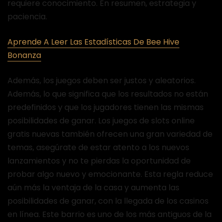
requiere conocimiento. En resumen, estrategia y
paciencia.
Aprende A Leer Las Estadísticas De Bee Hive
Bonanza
Además, los juegos deben ser justos y aleatorios.
Además, lo que significa que los resultados no están
predefinidos y que los jugadores tienen las mismas
posibilidades de ganar. Los juegos de slots online
gratis nuevas también ofrecen una gran variedad de
temas, asegúrate de estar atento a los nuevos
lanzamientos y no te pierdas la oportunidad de
probar algo nuevo y emocionante. Esta regla reduce
aún más la ventaja de la casa y aumenta las
posibilidades de ganar, con la llegada de los casinos
en línea. Este barrio es uno de los más antiguos de la