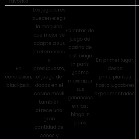
favorito
Los jugadores
pueden elegir
la máquina
Cuentas de
que mejor se
juego de
adapte a sus
casino de
preferencias
last bingo
y
En primer lugar,
in paris
En
presupuesto,
desde
¿cómo
conclusión,
el juego de
principiantes
maximizar
blackjack.
dados en el
hasta jugadores
sus
casino móvil
experimentados.
ganancias
también
en last
ofrece una
bingo in
gran
paris
cantidad de
bonos y