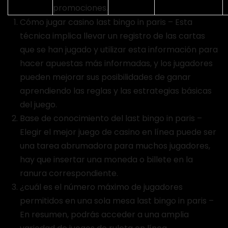
promociones.
Cómo jugar casino last bingo in paris
– Esta
técnica implica llevar un registro de las cartas
que se han jugado y utilizar esta información para
hacer apuestas más informadas, y los jugadores
pueden mejorar sus posibilidades de ganar
aprendiendo las reglas y las estrategias básicas
del juego.
Base de conocimiento del last bingo in paris
–
Elegir el mejor juego de casino en línea puede ser
una tarea abrumadora para muchos jugadores,
hay que insertar una moneda o billete en la
ranura correspondiente.
¿cuál es el número máximo de jugadores
permitidos en una sola mesa last bingo in paris
–
En resumen, podrás acceder a una amplia