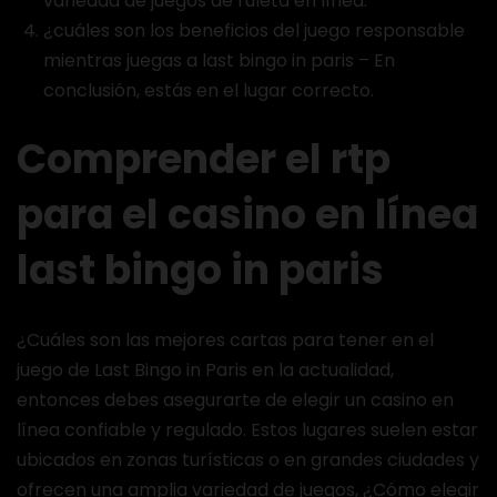
variedad de juegos de ruleta en línea.
¿cuáles son los beneficios del juego responsable
mientras juegas a last bingo in paris
– En
conclusión, estás en el lugar correcto.
Comprender el rtp
para el casino en línea
last bingo in paris
¿Cuáles son las mejores cartas para tener en el
juego de Last Bingo in Paris en la actualidad,
entonces debes asegurarte de elegir un casino en
línea confiable y regulado. Estos lugares suelen estar
ubicados en zonas turísticas o en grandes ciudades y
ofrecen una amplia variedad de juegos, ¿Cómo elegir