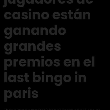
casino están
ganando
grandes
premios en el
last bingo in
paris