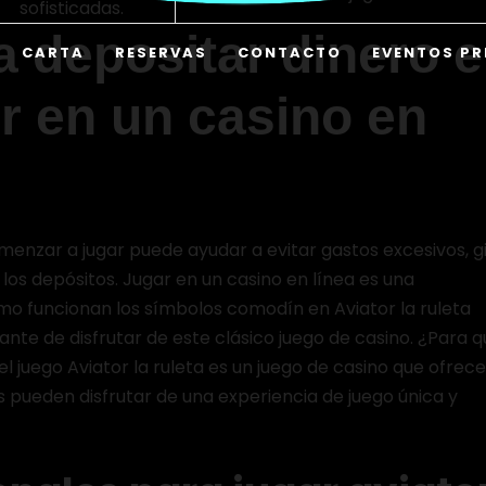
sofisticadas.
 depositar dinero 
CARTA
RESERVAS
CONTACTO
EVENTOS PR
or en un casino en
menzar a jugar puede ayudar a evitar gastos excesivos, g
 los depósitos. Jugar en un casino en línea es una
mo funcionan los símbolos comodín en Aviator la ruleta
nte de disfrutar de este clásico juego de casino. ¿Para 
 juego Aviator la ruleta es un juego de casino que ofrece
es pueden disfrutar de una experiencia de juego única y