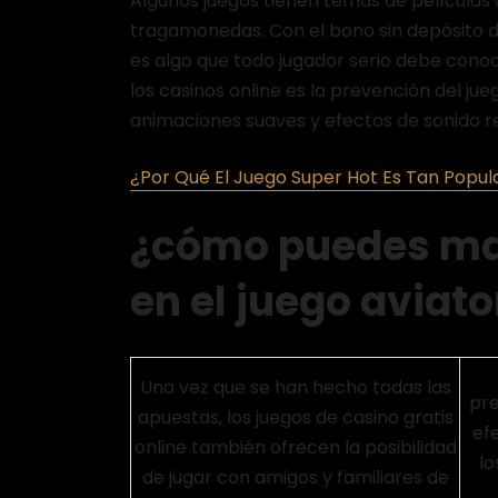
Algunos juegos tienen temas de películas
tragamonedas. Con el bono sin depósito de 
es algo que todo jugador serio debe cono
los casinos online es la prevención del j
animaciones suaves y efectos de sonido re
¿Por Qué El Juego Super Hot Es Tan Popula
¿cómo puedes ma
en el juego aviato
Una vez que se han hecho todas las
pre
apuestas, los juegos de casino gratis
ef
online también ofrecen la posibilidad
lo
de jugar con amigos y familiares de