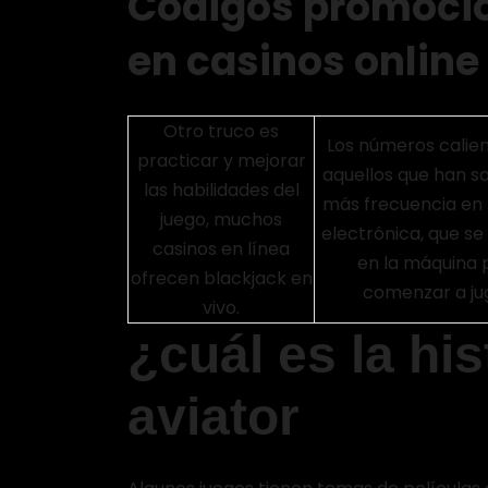
Códigos promocio
en casinos online
Otro truco es
Los números calie
practicar y mejorar
aquellos que han sa
las habilidades del
más frecuencia en l
juego, muchos
electrónica, que se
casinos en línea
en la máquina 
ofrecen blackjack en
comenzar a ju
vivo.
¿cuál es la his
aviator