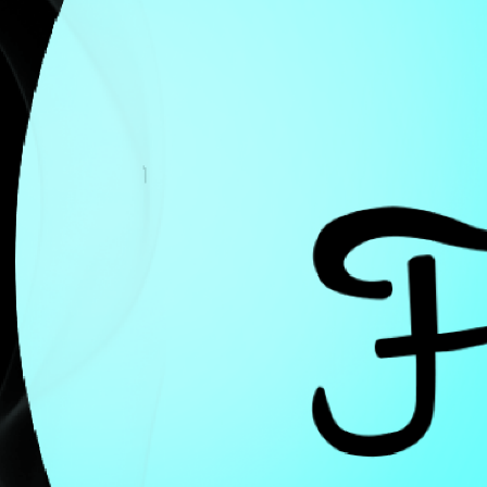
Aviator pa
grandes y 
¿cuáles son las opciones de retiro para el
juega con un cero y un doble cero, solo rec
línea con dinero real sin descargar suelen
descargables. Si decides apostar dinero re
en un casino en línea lo que los conviert
experiencia de juego rápida y sencilla. La
que la ruleta americana, cuando hay más