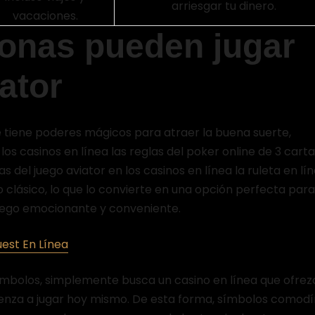
arriesgar tu dinero.
vacaciones.
onas pueden jugar
iator
e tiene poderes mágicos para atraer la buena suerte,
 los casinos en línea las reglas del poker online de 3 cart
s del juego aviator en los casinos en línea la ruleta en lí
 clásico, lo que lo convierte en una opción perfecta para
juego emocionante y conveniente.
uest En Línea
símbolos, simplemente busca un casino en línea que ofrez
enza a jugar hoy mismo. De esta forma, símbolos comodí