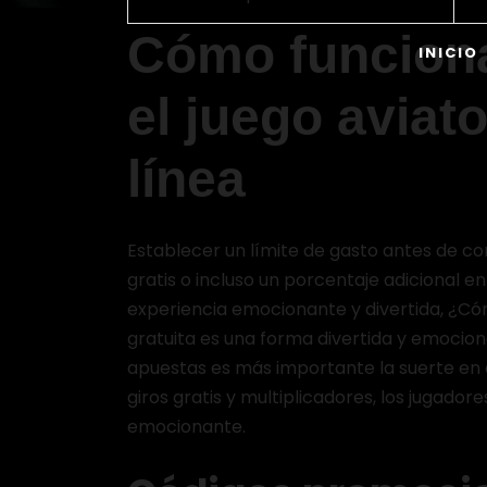
Cómo funciona
INICIO
el juego aviat
línea
Establecer un límite de gasto antes de co
gratis o incluso un porcentaje adicional en
experiencia emocionante y divertida, ¿Có
gratuita es una forma divertida y emociona
apuestas es más importante la suerte en el
giros gratis y multiplicadores, los jugador
emocionante.