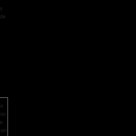
 y
 de
 a
cia
te
 sin