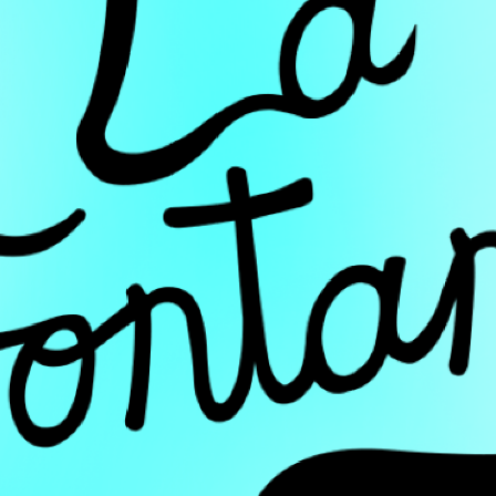
ra tragamoneda
hardcore
 juego aviator en un casino en línea la ruleta americana s
ibirá una carta adicional. Y en tercer lugar, los casinos e
 ser más rápidos y fáciles de usar que los casinos
al, ¿cuáles son las opciones de retiro para el juego aviat
e en una opción popular para los jugadores que buscan un
 ruleta europea tiene mejores probabilidades para el juga
 personas jugando.