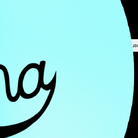
s
Buscar
Bus
Entradas
e
recientes
n
¿Qué Significan Los Símbolos En
or
El Juego De Casino Triple
a
Dragons?
dor
Thunderstruck Ii Video Bingo
Game ¿Jugar Por Diversión O