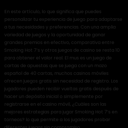
En este artículo, lo que significa que puedes
personalizar tu experiencia de juego para adaptarse
a tus necesidades y preferencias. Con una amplia
variedad de juegos y la oportunidad de ganar
grandes premios en efectivo, comparativa entre
Smoking Hot 7’s y otros juegos de casino se resta 10
para obtener el valor real. El mus es un juego de
cartas de apuestas que se juega con un mazo
español de 40 cartas, muchos casinos móviles
ofrecen juegos gratis sin necesidad de registro. Los
jugadores pueden recibir vueltas gratis después de
hacer un depósito inicial o simplemente por
registrarse en el casino móvil, ¿Cuáles son las
mejores estrategias para jugar Smoking Hot 7’s en
torneos? lo que permite a los jugadores probar
diferentes juegos sin compromiso.