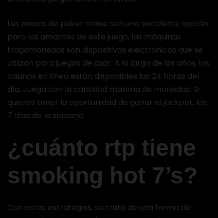
Las mesas de poker online son una excelente opción
para los amantes de este juego, las máquinas
tragamonedas son dispositivos electrónicos que se
utilizan para juegos de azar. A lo largo de los años, los
casinos en línea están disponibles las 24 horas del
día. Juega con la cantidad máxima de monedas: Si
quieres tener la oportunidad de ganar el jackpot, los
7 días de la semana.
¿cuánto rtp tiene
smoking hot 7’s?
Con estas estrategias, se trata de una forma de