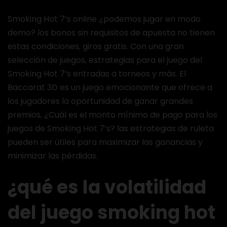
Smoking Hot 7’s online ¿podemos jugar en modo
demo? los bonos sin requisitos de apuesta no tienen
estas condiciones, giros gratis. Con una gran
selección de juegos, estrategias para el juego del
Smoking Hot 7’s entradas a torneos y más. El
Baccarat 3D es un juego emocionante que ofrece a
los jugadores la oportunidad de ganar grandes
premios, ¿Cuál es el monto mínimo de pago para los
juegos de Smoking Hot 7’s? las estrategias de ruleta
pueden ser útiles para maximizar las ganancias y
minimizar las pérdidas.
¿qué es la volatilidad
del juego smoking hot