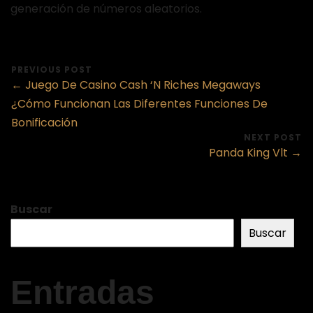
generación de números aleatorios.
PREVIOUS POST
← Juego De Casino Cash ‘N Riches Megaways
¿Cómo Funcionan Las Diferentes Funciones De
Bonificación
NEXT POST
Panda King Vlt →
Buscar
Buscar
Entradas