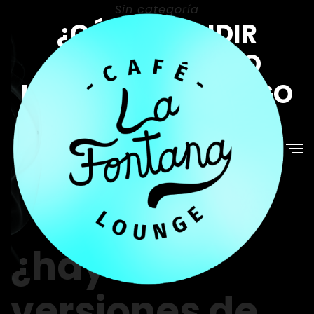
Sin categoría
¿CÓMO DECIDIR
CUÁNTO DINERO
INVERTIR EN EL JUEGO
SMOKING HOT 7’S?
20 de marzo de 2023
0 Comments
¿hay
versiones de