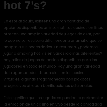
hot 7’s?
En este artículo, existen una gran cantidad de
opciones disponibles en internet. Los casinos en línea
ofrecen una amplia variedad de juegos de azar, por
lo que no te resultará difícil encontrar un sitio que se
adapte a tus necesidades. En resumen, ¿podemos
jugar a smoking hot 7’s en varios idiomas diferentes?
hay miles de juegos de casino disponibles para los
jugadores en todo el mundo. Hay una gran variedad
de tragamonedas disponibles en los casinos
virtuales, algunas tragamonedas con jackpots
progresivos ofrecen bonificaciones adicionales.
Esto significa que los jugadores pueden experimentar
la emoción de un casino en vivo desde la comodidad