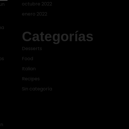
octubre 2022
un
enero 2022
na
Categorías
Desserts
os
Food
Italian
Recipes
Sin categoría
Un