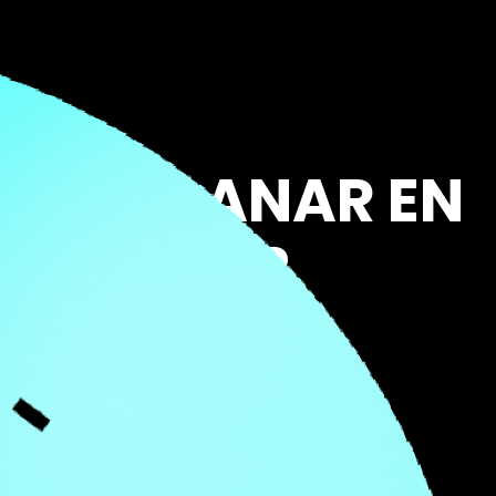
 PARA GANAR EN
R A WILD?