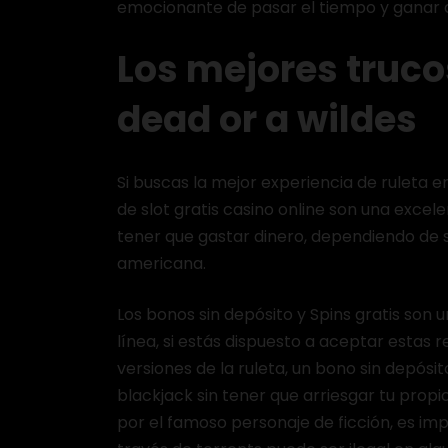
emocionante de pasar el tiempo y ganar 
Los mejores truc
dead or a wildes
Si buscas la mejor experiencia de ruleta en
de slot gratis casino online son una excel
tener que gastar dinero, dependiendo de 
americana.
Los bonos sin depósito y Spins gratis son
línea, si estás dispuesto a aceptar estas 
versiones de la ruleta, un bono sin depósi
blackjack sin tener que arriesgar tu propi
por el famoso personaje de ficción, es im