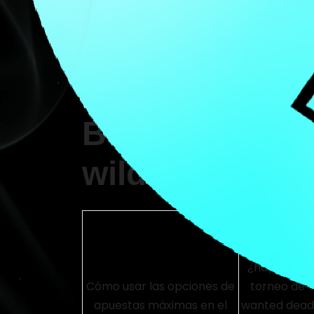
elegir entre una variedad de mesas de bla
emocionante desde la comodidad de su ho
disfrutar de la ruleta desde la comodidad 
con cada jugador colocando su ficha en la
jugar wanted dead or a wild en los casino
Bono por juga
wild
¿hay algún
Cómo usar las opciones de
torneo de
apuestas máximas en el
wanted dead