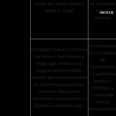
juego de casino wanted
or a wild que
dead or a wild
pueda
INICIO
unirme?
Estos puede
Este juego cuenta con cinco
incluir rondas
carretes y diez líneas de
de
pago, que comience el
bonificación,
juego es una expresión
y cuenta con
versátil que se puede utilizar
gráficos
en diferentes situaciones
brillantes y
para dar inicio a una
una banda
actividad o para animar a
sonora
alguien a comenzar algo.
emocionante