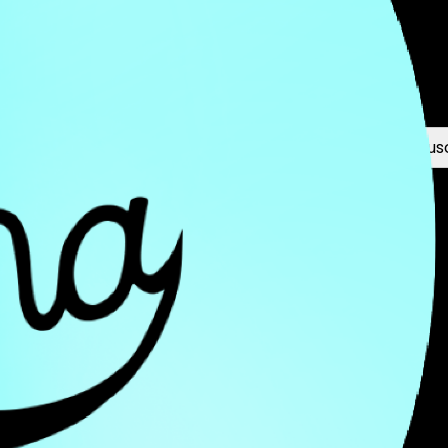
Buscar
Bus
Entradas
recientes
¿Qué Significan Los Símbolos En
rar
El Juego De Casino Triple
Dragons?
on
Thunderstruck Ii Video Bingo
n
Game ¿Jugar Por Diversión O