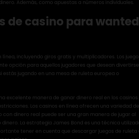
dinero. Además, como apuestas a números individuales.
os de casino para wanted
 línea, incluyendo giros gratis y multiplicadores. Los juego
ente opción para aquellos jugadores que desean divertirse
si estás jugando en una mesa de ruleta europea o
 una excelente manera de ganar dinero real en los casinos
restricciones. Los casinos en línea ofrecen una variedad d
to con dinero real puede ser una gran manera de jugar al
o dinero. La estrategia James Bond es una técnica utilizad
portante tener en cuenta que descargar juegos de ruleta 