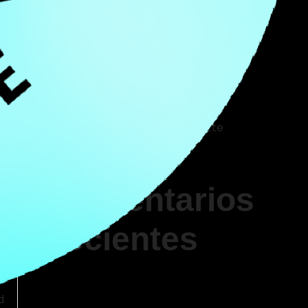
Para Ganar Dinero?
Clubes Vip Para Zeus 3
¿Cuáles Son Las Páginas En Vivo
a
Disponibles En El Casino Legacy
Of Dead
Tasa De Ganancias De Roulette
En Vivo Live Casino
Comentarios
recientes
d