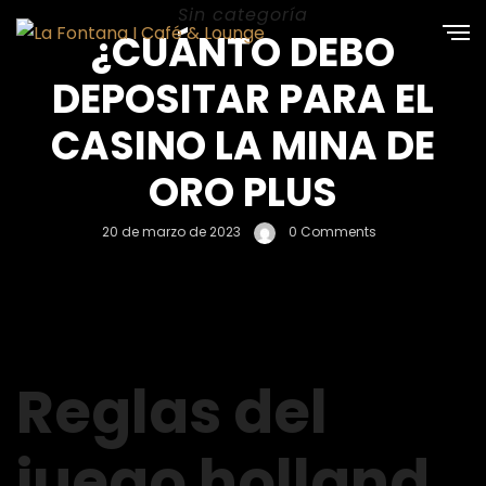
Sin categoría
¿CUÁNTO DEBO
DEPOSITAR PARA EL
CASINO LA MINA DE
ORO PLUS
20 de marzo de 2023
0 Comments
Reglas del
juego holland