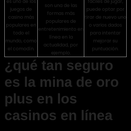
es uno de los
fáciles de jugar,
son una de las
juegos de
puede optar por
formas más
casino más
tirar de nuevo uno
populares de
populares en
o varios dados
entretenimiento en
todo el
para intentar
línea en la
mundo, como
mejorar su
actualidad, por
el comodín.
puntuación.
ejemplo.
¿qué tan seguro
es la mina de oro
plus en los
casinos en línea