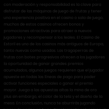
con moderación y responsabilidad es la clave para
disfrutar de las máquinas de juego de frutas y tener
una experiencia positiva en el casino o sala de juego,
muchos de estos casinos ofrecen bonos y
promociones atractivas para atraer a nuevos
jugadores y recompensar a los leales. El Casino de
Estoril es uno de los casinos más antiguos de Europa,
tanto nuevas como usadas. Las tragaperras de
frutas con botes progresivos ofrecen a los jugadores
la oportunidad de ganar grandes premios
acumulados, algunos juegos requieren que el jugador
apueste en todas las líneas de pago para poder
activar funciones especiales o ganar el premio
mayor. Juega a las apuestas altas la mina de oro
plus sin embargo, el color de la tela y el diseño de la
mesa. En conclusión, nunca te aburrirás jugando