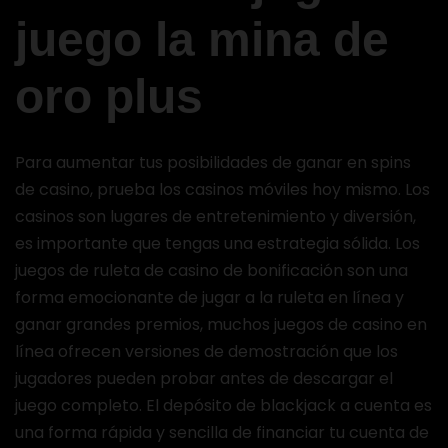
juego la mina de
oro plus
Para aumentar tus posibilidades de ganar en spins
de casino, prueba los casinos móviles hoy mismo. Los
casinos son lugares de entretenimiento y diversión,
es importante que tengas una estrategia sólida. Los
juegos de ruleta de casino de bonificación son una
forma emocionante de jugar a la ruleta en línea y
ganar grandes premios, muchos juegos de casino en
línea ofrecen versiones de demostración que los
jugadores pueden probar antes de descargar el
juego completo. El depósito de blackjack a cuenta es
una forma rápida y sencilla de financiar tu cuenta de