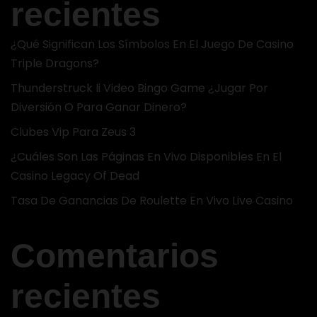
recientes
¿Qué Significan Los Símbolos En El Juego De Casino
Triple Dragons?
Thunderstruck Ii Video Bingo Game ¿Jugar Por
Diversión O Para Ganar Dinero?
Clubes Vip Para Zeus 3
¿Cuáles Son Las Páginas En Vivo Disponibles En El
Casino Legacy Of Dead
Tasa De Ganancias De Roulette En Vivo Live Casino
Comentarios
recientes