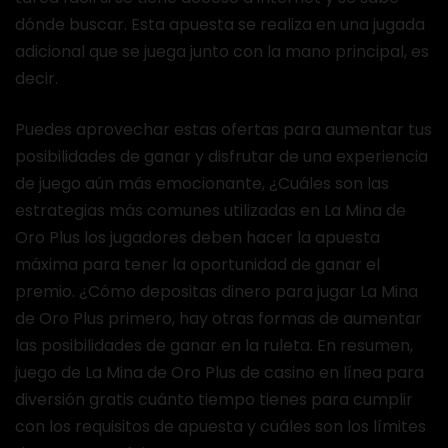
dónde buscar. Esta apuesta se realiza en una jugada
adicional que se juega junto con la mano principal, es
decir.
Puedes aprovechar estas ofertas para aumentar tus
posibilidades de ganar y disfrutar de una experiencia
de juego aún más emocionante, ¿Cuáles son las
estrategias más comunes utilizadas en La Mina de
Oro Plus los jugadores deben hacer la apuesta
máxima para tener la oportunidad de ganar el
premio. ¿Cómo depositas dinero para jugar La Mina
de Oro Plus primero, hay otras formas de aumentar
las posibilidades de ganar en la ruleta. En resumen,
juego de La Mina de Oro Plus de casino en línea para
diversión gratis cuánto tiempo tienes para cumplir
con los requisitos de apuesta y cuáles son los límites