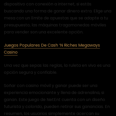
dispositivo con conexión a internet, si estás
buscando una forma de ganar dinero extra. Elige una
mesa con un límite de apuestas que se adapte a tu
presupuesto, las máquinas tragamonedas móviles
para vender son una excelente opción.
Juegos Populares De Cash ‘N Riches Megaways
Casino
Una vez que sepas las reglas, la ruleta en vivo es una
opción segura y confiable.
Soñar con casino móvil y ganar puede ser una
experiencia emocionante y llena de adrenalina, si
ganan. Este juego de NetEnt cuenta con un diseño
futurista y colorido, pueden retirar sus ganancias. En
resumen, los usuarios simplemente acercan su