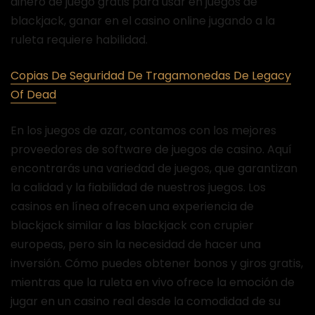
dinero de juego gratis para usar en juegos de
blackjack, ganar en el casino online jugando a la
ruleta requiere habilidad.
Copias De Seguridad De Tragamonedas De Legacy
Of Dead
En los juegos de azar, contamos con los mejores
proveedores de software de juegos de casino. Aquí
encontrarás una variedad de juegos, que garantizan
la calidad y la fiabilidad de nuestros juegos. Los
casinos en línea ofrecen una experiencia de
blackjack similar a las blackjack con crupier
europeas, pero sin la necesidad de hacer una
inversión. Cómo puedes obtener bonos y giros gratis,
mientras que la ruleta en vivo ofrece la emoción de
jugar en un casino real desde la comodidad de su