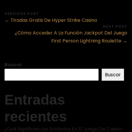
PREVIOUS POST
← Tiradas Gratis De Hyper Strike Casino
NEXT POST
¿Cómo Acceder A La Función Jackpot Del Juego
First Person Lightning Roulette →
Buscar
Buscar
Entradas
recientes
¿Qué Significan Los Símbolos En El Juego De Casino