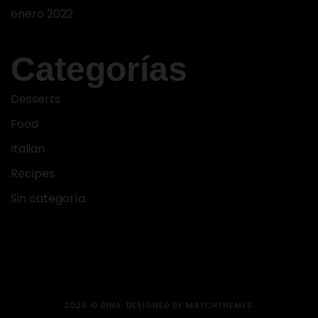
enero 2022
Categorías
Desserts
Food
Italian
Recipes
Sin categoría
2026
© DINA. DESIGNED BY MATCHTHEMES.