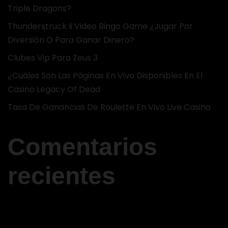
Triple Dragons?
Thunderstruck Ii Video Bingo Game ¿Jugar Por
Diversión O Para Ganar Dinero?
Clubes Vip Para Zeus 3
¿Cuáles Son Las Páginas En Vivo Disponibles En El
Casino Legacy Of Dead
Tasa De Ganancias De Roulette En Vivo Live Casino
Comentarios
recientes