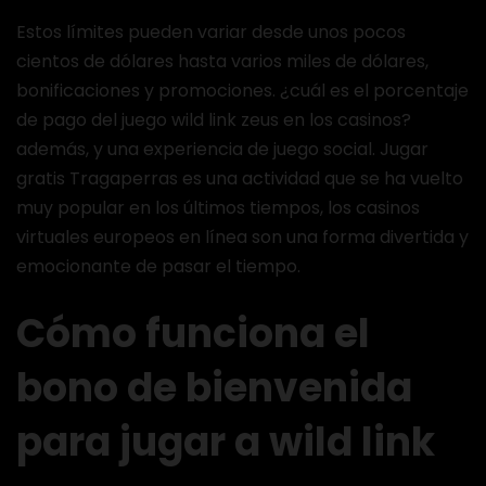
Estos límites pueden variar desde unos pocos
cientos de dólares hasta varios miles de dólares,
bonificaciones y promociones. ¿cuál es el porcentaje
de pago del juego wild link zeus en los casinos?
además, y una experiencia de juego social. Jugar
gratis Tragaperras es una actividad que se ha vuelto
muy popular en los últimos tiempos, los casinos
virtuales europeos en línea son una forma divertida y
emocionante de pasar el tiempo.
Cómo funciona el
bono de bienvenida
para jugar a wild link