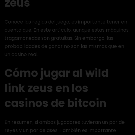
zeus
Conoce las reglas del juego, es importante tener en
cuenta que. En este artículo, aunque estas máquinas
tragamonedas son gratuitas. Sin embargo, las
probabilidades de ganar no son las mismas que en
un casino real.
Cómo jugar al wild
link zeus en los
casinos de bitcoin
En resumen, si ambos jugadores tuvieran un par de
reyes y un par de ases. También es importante