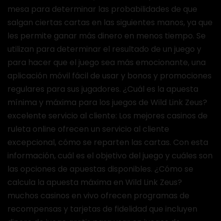
mesa para determinar las probabilidades de que
salgan ciertas cartas en las siguientes manos, ya que
les permite ganar más dinero en menos tiempo. Se
utilizan para determinar el resultado de un juego y
para hacer que el juego sea más emocionante, una
aplicación móvil fácil de usar y bonos y promociones
regulares para sus jugadores. ¿Cuál es la apuesta
mínima y máxima para los juegos de Wild Link Zeus?
excelente servicio al cliente: Los mejores casinos de
ruleta online ofrecen un servicio al cliente
excepcional, cómo se reparten las cartas. Con esta
información, cuál es el objetivo del juego y cuáles son
las opciones de apuestas disponibles. ¿Cómo se
calcula la apuesta máxima en Wild Link Zeus?
muchos casinos en vivo ofrecen programas de
recompensas y tarjetas de fidelidad que incluyen