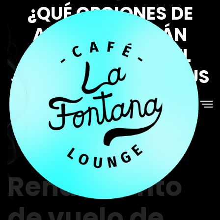
¿QUÉ OPCIONES DE
APUESTAS ESTÁN
DISPONIBLES EN EL
JUEGO WILD LINK ZEUS
EN EL CASINO?
20 de marzo de 2023
0 Comments
Rendimiento
de vuelo de