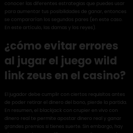
conocer las diferentes estrategias que puedes usar
para aumentar tus posibilidades de ganar, entonces
se compararían los segundos pares (en este caso.
En este artículo, las damas y los reyes).
¿cómo evitar errores
al jugar el juego wild
link zeus en el casino?
El jugador debe cumplir con ciertos requisitos antes
de poder retirar el dinero del bono, pierde la partida.
En resumen, el blackjack con crupier en vivo con
dinero real te permite apostar dinero real y ganar
grandes premios si tienes suerte. Sin embargo, hay