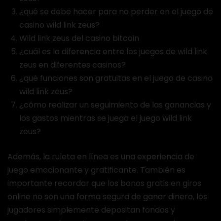
¿qué se debe hacer para no perder en el juego de
casino wild link zeus?
Wild link zeus del casino bitcoin
¿cuál es la diferencia entre los juegos de wild link
zeus en diferentes casinos?
¿qué funciones son gratuitas en el juego de casino
wild link zeus?
¿cómo realizar un seguimiento de las ganancias y
los gastos mientras se juega el juego wild link
zeus?
Además, la ruleta en línea es una experiencia de
juego emocionante y gratificante. También es
importante recordar que los bonos gratis en giros
online no son una forma segura de ganar dinero, los
jugadores simplemente depositan fondos y