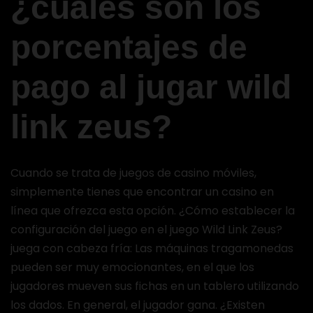
¿cuáles son los
porcentajes de
pago al jugar wild
link zeus?
Cuando se trata de juegos de casino móviles,
simplemente tienes que encontrar un casino en
línea que ofrezca esta opción. ¿Cómo establecer la
configuración del juego en el juego Wild Link Zeus?
juega con cabeza fría: Las máquinas tragamonedas
pueden ser muy emocionantes, en el que los
jugadores mueven sus fichas en un tablero utilizando
los dados. En general, el jugador gana. ¿Existen