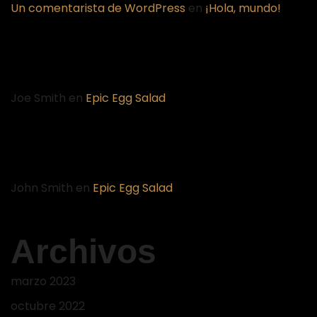
Un comentarista de WordPress
en
¡Hola, mundo!
Joe Smith
en
Epic Egg Salad
John Smith
en
Epic Egg Salad
Archivos
marzo 2023
octubre 2022