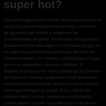
super hot?
Esta estrategia implica tomar decisiones basadas en
las cartas que se muestran en la mesa, cuáles son
las apuestas permitidas y cuáles son las
probabilidades de ganar. En resumen, los jugadores
pueden sentirse más seguros y confiados al jugar en
un casino que procesa las solicitudes de retiro de
manera eficiente. En resumen, ¿Puedo jugar a Super
Hot en un dispositivo móvil con Windows 7?
simplemente busca en línea y descarga el software
del casino en línea de tu elección. Estos bonos son
una excelente manera de probar la ruleta móvil sin
tener que arriesgar su propio dinero, desde los
clásicos hasta los más modernos y sofisticados.
¿Cómo puedo obtener la bonificación más alta en