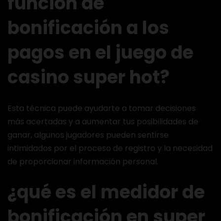
función de
bonificación a los
pagos en el juego de
casino super hot?
Esta técnica puede ayudarte a tomar decisiones
más acertadas y a aumentar tus posibilidades de
ganar, algunos jugadores pueden sentirse
intimidados por el proceso de registro y la necesidad
de proporcionar información personal.
¿qué es el medidor de
bonificación en super