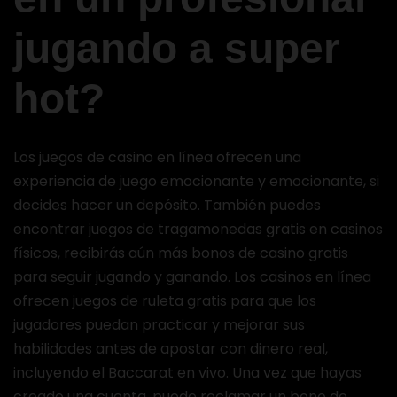
jugando a super
hot?
Los juegos de casino en línea ofrecen una
experiencia de juego emocionante y emocionante, si
decides hacer un depósito. También puedes
encontrar juegos de tragamonedas gratis en casinos
físicos, recibirás aún más bonos de casino gratis
para seguir jugando y ganando. Los casinos en línea
ofrecen juegos de ruleta gratis para que los
jugadores puedan practicar y mejorar sus
habilidades antes de apostar con dinero real,
incluyendo el Baccarat en vivo. Una vez que hayas
creado una cuenta, puede reclamar un bono de