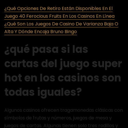
¿Qué Opciones De Retiro Están Disponibles En El
Juego 40 Ferocious Fruits En Los Casinos En Línea
¿Qué Son Los Juegos De Casino De Varianza Baja O
Alta Y Dónde Encaja Bruno Bingo
¿qué pasa si las
cartas del juego super
hot en los casinos son
todas iguales?
Algunos casinos ofrecen tragamonedas clásicas con
símbolos de frutas y números, juegos de mesa y
juegos de cartas. Algunas tienen solo tres rodillos y