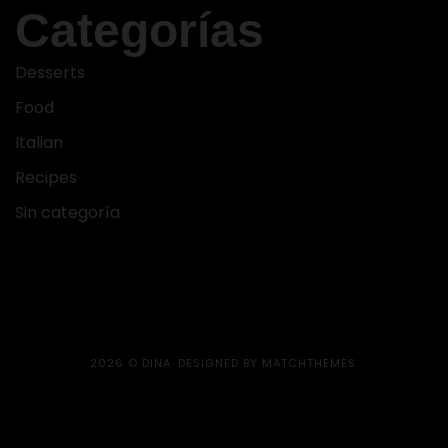
Categorías
Desserts
Food
Italian
Recipes
Sin categoría
2026
© DINA. DESIGNED BY MATCHTHEMES.