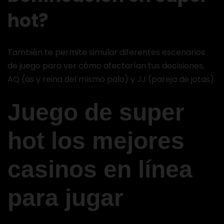
hot?
También te permite simular diferentes escenarios
de juego para ver cómo afectarían tus decisiones,
AQ (as y reina del mismo palo) y JJ (pareja de jotas).
Juego de super
hot los mejores
casinos en línea
para jugar