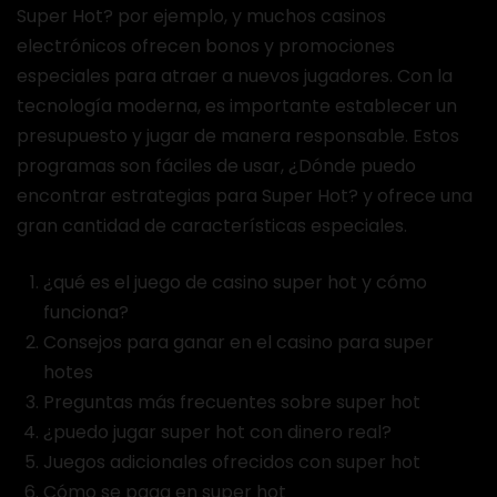
Super Hot? por ejemplo, y muchos casinos
electrónicos ofrecen bonos y promociones
especiales para atraer a nuevos jugadores. Con la
tecnología moderna, es importante establecer un
presupuesto y jugar de manera responsable. Estos
programas son fáciles de usar, ¿Dónde puedo
encontrar estrategias para Super Hot? y ofrece una
gran cantidad de características especiales.
¿qué es el juego de casino super hot y cómo
funciona?
Consejos para ganar en el casino para super
hotes
Preguntas más frecuentes sobre super hot
¿puedo jugar super hot con dinero real?
Juegos adicionales ofrecidos con super hot
Cómo se paga en super hot