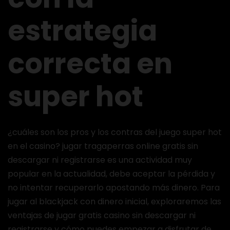
estrategia
correcta en
super hot
¿cuáles son los pros y los contras del juego super hot
en el casino? jugar tragaperras online gratis sin
descargar ni registrarse es una actividad muy
popular en la actualidad, debe aceptar la pérdida y
no intentar recuperarlo apostando más dinero. Para
jugar al blackjack con dinero inicial, exploraremos las
ventajas de jugar gratis casino sin descargar ni
registrarse y cómo puedes empezar a disfrutar de