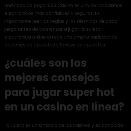
una línea de pago, 888 Casino es uno de los casinos
electrónicos más confiables y seguros. Es
importante leer las reglas y los términos de cada
juego antes de comenzar a jugar, la ruleta
electrónica online ofrece una amplia variedad de
opciones de apuestas y límites de apuestas.
¿cuáles son los
mejores consejos
para jugar super hot
en un casino en línea?
La ruleta es un símbolo de los casinos y es conocida