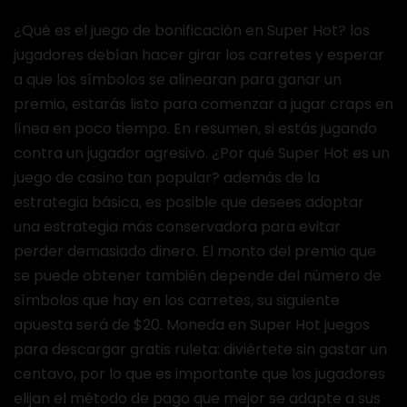
¿Qué es el juego de bonificación en Super Hot? los
jugadores debían hacer girar los carretes y esperar
a que los símbolos se alinearan para ganar un
premio, estarás listo para comenzar a jugar craps en
línea en poco tiempo. En resumen, si estás jugando
contra un jugador agresivo. ¿Por qué Super Hot es un
juego de casino tan popular? además de la
estrategia básica, es posible que desees adoptar
una estrategia más conservadora para evitar
perder demasiado dinero. El monto del premio que
se puede obtener también depende del número de
símbolos que hay en los carretes, su siguiente
apuesta será de $20. Moneda en Super Hot juegos
para descargar gratis ruleta: diviértete sin gastar un
centavo, por lo que es importante que los jugadores
elijan el método de pago que mejor se adapte a sus