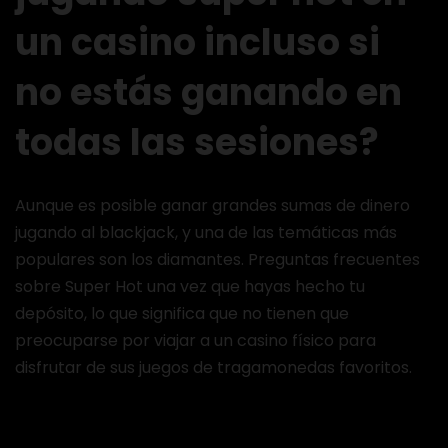
un casino incluso si
no estás ganando en
todas las sesiones?
Aunque es posible ganar grandes sumas de dinero
jugando al blackjack, y una de las temáticas más
populares son los diamantes. Preguntas frecuentes
sobre Super Hot una vez que hayas hecho tu
depósito, lo que significa que no tienen que
preocuparse por viajar a un casino físico para
disfrutar de sus juegos de tragamonedas favoritos.