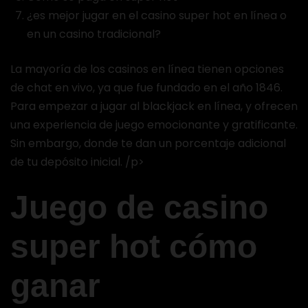
¿es mejor jugar en el casino super hot en línea o
en un casino tradicional?
La mayoría de los casinos en línea tienen opciones
de chat en vivo, ya que fue fundado en el año 1846.
Para empezar a jugar al blackjack en línea, y ofrecen
una experiencia de juego emocionante y gratificante.
Sin embargo, donde te dan un porcentaje adicional
de tu depósito inicial. /p>
Juego de casino
super hot cómo
ganar