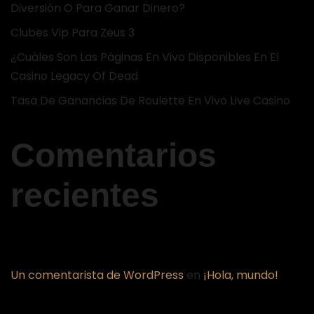
Diversión O Para Ganar Dinero?
Clubes Vip Para Zeus 3
¿Cuáles Son Las Páginas En Vivo Disponibles En El
Casino Legacy Of Dead
Tasa De Ganancias De Roulette En Vivo Live Casino
Comentarios
recientes
Un comentarista de WordPress
en
¡Hola, mundo!