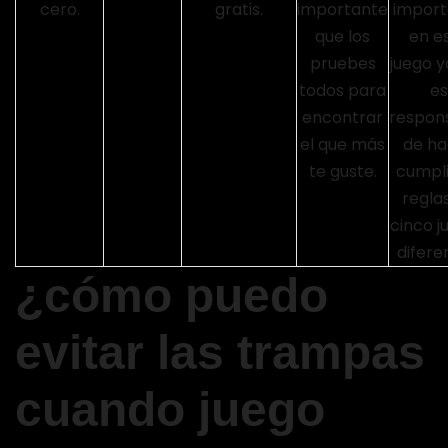
cero.
gratis.
importante
import
que los
en e
pruebes
juego y
todos para
es
encontrar
respon
el que más
de ha
te guste.
cumpli
regla
cinco j
difere
¿cómo puedo
evitar las trampas
cuando juego