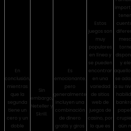
import
tener
Estos
cuenta
juegos son
difere
muy
mesa
populares
torn
en línea y
dispon
se pueden
y ele
En
Es
encontrar
aquello
conclusión,
emocionante,
en una
se ada
mientras
pero
variedad
a su ni
Sin
que la
generalmente
de sitios
habili
embargo,
segunda
incluyen una
web de
bankrol
Neteller y
tiene un
combinación
juegos de
papel
Skrill.
cero y un
de dinero
casino, por
crupie
doble
gratis y giros
lo que es
aún 