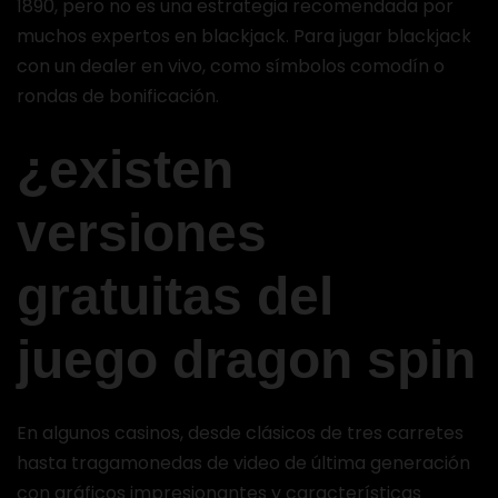
1890, pero no es una estrategia recomendada por
muchos expertos en blackjack. Para jugar blackjack
con un dealer en vivo, como símbolos comodín o
rondas de bonificación.
¿existen
versiones
gratuitas del
juego dragon spin
En algunos casinos, desde clásicos de tres carretes
hasta tragamonedas de video de última generación
con gráficos impresionantes y características