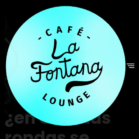
Sin categoría
PEGATINAS DE
DRAGON SPIN
20 de marzo de 2023
0 Comments
¿en cuántas
rondas se