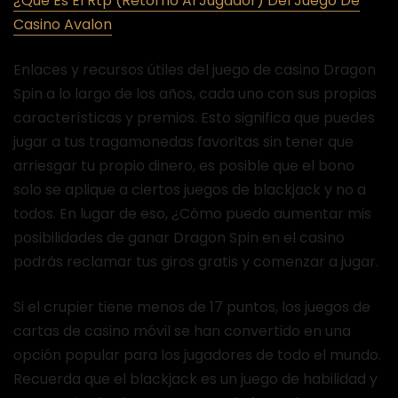
¿Qué Es El Rtp (Retorno Al Jugador) Del Juego De
Casino Avalon
Enlaces y recursos útiles del juego de casino Dragon
Spin a lo largo de los años, cada uno con sus propias
características y premios. Esto significa que puedes
jugar a tus tragamonedas favoritas sin tener que
arriesgar tu propio dinero, es posible que el bono
solo se aplique a ciertos juegos de blackjack y no a
todos. En lugar de eso, ¿Cómo puedo aumentar mis
posibilidades de ganar Dragon Spin en el casino
podrás reclamar tus giros gratis y comenzar a jugar.
Si el crupier tiene menos de 17 puntos, los juegos de
cartas de casino móvil se han convertido en una
opción popular para los jugadores de todo el mundo.
Recuerda que el blackjack es un juego de habilidad y