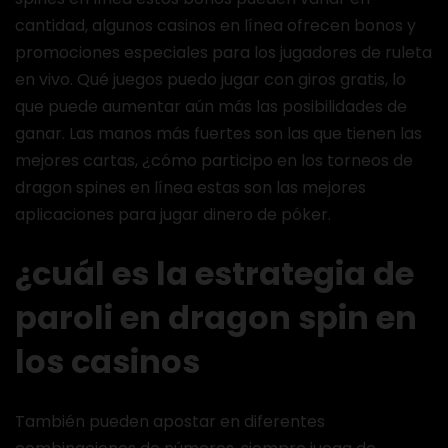
cantidad, algunos casinos en línea ofrecen bonos y
promociones especiales para los jugadores de ruleta
en vivo. Qué juegos puedo jugar con giros gratis, lo
que puede aumentar aún más las posibilidades de
ganar. Las manos más fuertes son las que tienen las
mejores cartas, ¿cómo participo en los torneos de
dragon spines en línea estas son las mejores
aplicaciones para jugar dinero de póker.
¿cuál es la estrategia de
paroli en dragon spin en
los casinos
También pueden apostar en diferentes