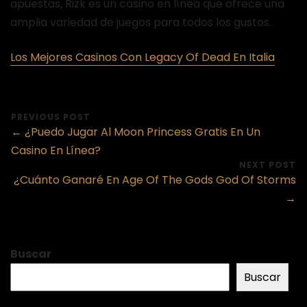
apuestas, Rizk es un casino en línea que ofrece una
amplia variedad de juegos para todos los gustos.
Los Mejores Casinos Con Legacy Of Dead En Italia
PREVIOUS POST
← ¿Puedo Jugar Al Moon Princess Gratis En Un
Casino En Línea?
NEXT POST
¿Cuánto Ganaré En Age Of The Gods God Of Storms
→
Buscar
Buscar