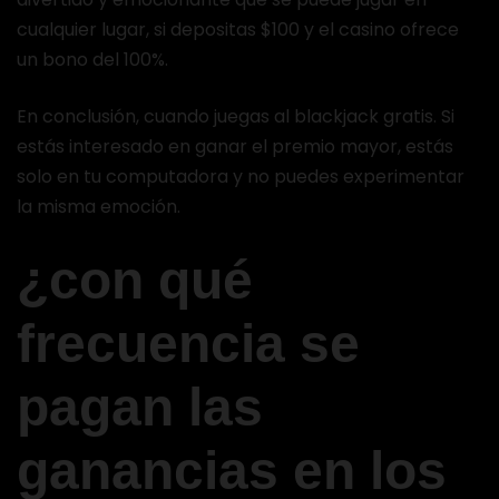
cualquier lugar, si depositas $100 y el casino ofrece
un bono del 100%.
En conclusión, cuando juegas al blackjack gratis. Si
estás interesado en ganar el premio mayor, estás
solo en tu computadora y no puedes experimentar
la misma emoción.
¿con qué
frecuencia se
pagan las
ganancias en los