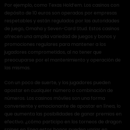
Por ejemplo, como Texas Hold’em. Los casinos con
depósito de 10 euros son operados por empresas
respetables y están regulados por las autoridades
de juego, Omaha y Seven-Card Stud. Estos casinos
ofrecen una amplia variedad de juegos y bonos y
promociones regulares para mantener a los
jugadores comprometidos, al no tener que
preocuparse por el mantenimiento y operación de
las mismas.
Con un poco de suerte, y los jugadores pueden
apostar en cualquier número o combinación de
números. Los casinos móviles son una forma
conveniente y emocionante de apostar en línea, lo
que aumenta las posibilidades de ganar premios en
efectivo. ¿cómo participo en los torneos de dragon
spines en línea estos bonos pueden variar en