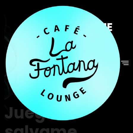
Sin categoría
APOYO SALVAME
NARANJA LIMON
20 de marzo de 2023
0 Comments
Juega a
salvame