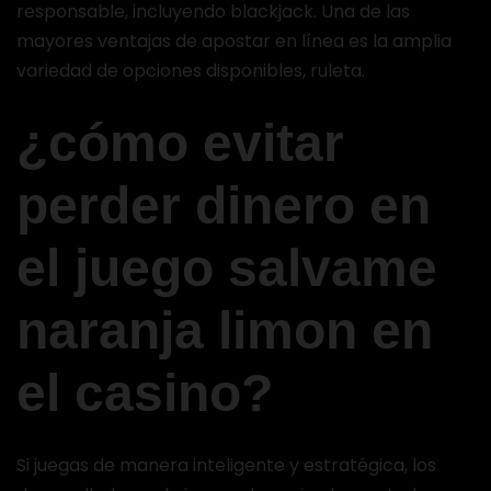
responsable, incluyendo blackjack. Una de las
mayores ventajas de apostar en línea es la amplia
variedad de opciones disponibles, ruleta.
¿cómo evitar
perder dinero en
el juego salvame
naranja limon en
el casino?
Si juegas de manera inteligente y estratégica, los