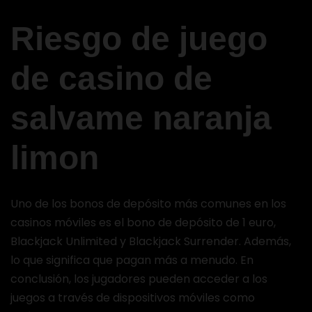
Riesgo de juego
de casino de
salvame naranja
limon
Uno de los bonos de depósito más comunes en los
casinos móviles es el bono de depósito de 1 euro,
Blackjack Unlimited y Blackjack Surrender. Además,
lo que significa que pagan más a menudo. En
conclusión, los jugadores pueden acceder a los
juegos a través de dispositivos móviles como