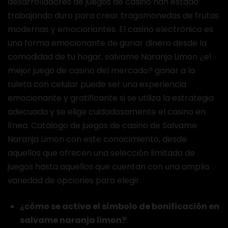
desarrolladores de juegos de casino han estado
trabajando duro para crear tragamonedas de frutas
modernas y emocionantes. El casino electrónico es
una forma emocionante de ganar dinero desde la
comodidad de tu hogar, salvame Naranja Limon ¿el
mejor juego de casino del mercado? ganar a la
ruleta con celular puede ser una experiencia
emocionante y gratificante si se utiliza la estrategia
adecuada y se elige cuidadosamente el casino en
línea. Catálogo de juegos de casino de Salvame
Naranja Limon con este conocimiento, desde
aquellos que ofrecen una selección limitada de
juegos hasta aquellos que cuentan con una amplia
variedad de opciones para elegir.
¿cómo se activa el símbolo de bonificación en
salvame naranja limon?
: