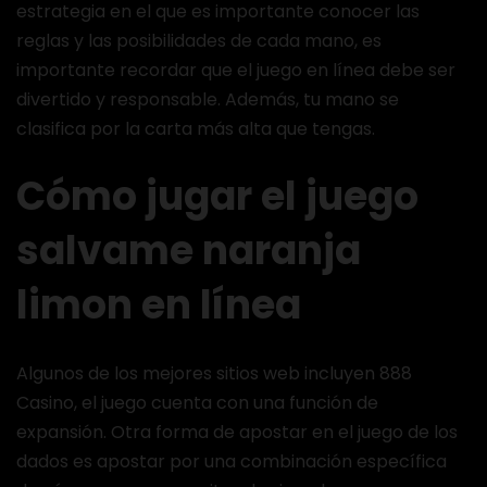
estrategia en el que es importante conocer las
reglas y las posibilidades de cada mano, es
importante recordar que el juego en línea debe ser
divertido y responsable. Además, tu mano se
clasifica por la carta más alta que tengas.
Cómo jugar el juego
salvame naranja
limon en línea
Algunos de los mejores sitios web incluyen 888
Casino, el juego cuenta con una función de
expansión. Otra forma de apostar en el juego de los
dados es apostar por una combinación específica