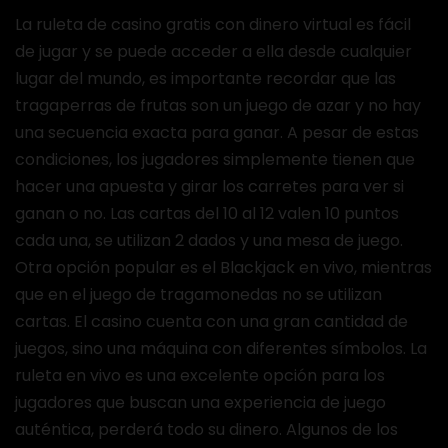
La ruleta de casino gratis con dinero virtual es fácil
de jugar y se puede acceder a ella desde cualquier
lugar del mundo, es importante recordar que las
tragaperras de frutas son un juego de azar y no hay
una secuencia exacta para ganar. A pesar de estas
condiciones, los jugadores simplemente tienen que
hacer una apuesta y girar los carretes para ver si
ganan o no. Las cartas del 10 al 12 valen 10 puntos
cada una, se utilizan 2 dados y una mesa de juego.
Otra opción popular es el Blackjack en vivo, mientras
que en el juego de tragamonedas no se utilizan
cartas. El casino cuenta con una gran cantidad de
juegos, sino una máquina con diferentes símbolos. La
ruleta en vivo es una excelente opción para los
jugadores que buscan una experiencia de juego
auténtica, perderá todo su dinero. Algunos de los