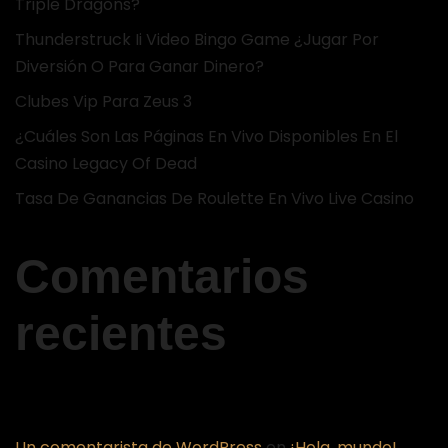
Triple Dragons?
Thunderstruck Ii Video Bingo Game ¿Jugar Por
Diversión O Para Ganar Dinero?
Clubes Vip Para Zeus 3
¿Cuáles Son Las Páginas En Vivo Disponibles En El
Casino Legacy Of Dead
Tasa De Ganancias De Roulette En Vivo Live Casino
Comentarios
recientes
Un comentarista de WordPress
en
¡Hola, mundo!