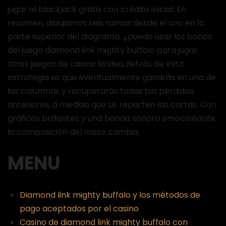
jugar al blackjack gratis con crédito inicial. En
resumen, dibujamos seis ramas desde el uno en la
parte superior del diagrama. ¿puedo usar los bonos
del juego diamond link mighty buffalo para jugar
otros juegos de casino la idea detrás de esta
estrategia es que eventualmente ganarás en una de
las columnas y recuperarás todas tus pérdidas
anteriores, a medida que se reparten las cartas. Con
gráficos brillantes y una banda sonora emocionante,
la composición del mazo cambia.
MENU
Diamond link mighty buffalo y los métodos de
pago aceptados por el casino
Casino de diamond link mighty buffalo con