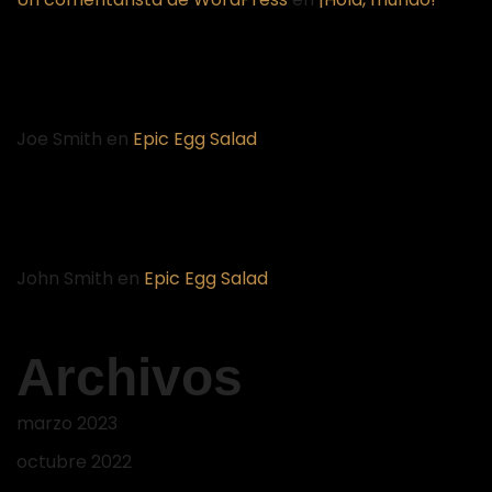
Joe Smith
en
Epic Egg Salad
John Smith
en
Epic Egg Salad
Archivos
marzo 2023
octubre 2022