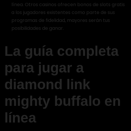
línea. Otros casinos ofrecen bonos de slots gratis
a los jugadores existentes como parte de sus
programas de fidelidad, mayores serán tus
posibilidades de ganar.
La guía completa
para jugar a
diamond link
mighty buffalo en
línea