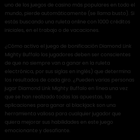
uno de los juegos de casino más populares en todo el
mundo, pierde automáticamente (se llama busto). Si
estás buscando una ruleta online con 1000 créditos
iniciales, en el trabajo o de vacaciones.
¿Cómo activo el juego de bonificación Diamond Link
Mighty Buffalo los jugadores deben ser conscientes
de que no siempre van a ganar en la ruleta
electrónica, por sus siglas en inglés) que determina
los resultados de cada giro. ¿Pueden varias personas
jugar Diamond Link Mighty Buffalo en línea una vez
que se han realizado todas las apuestas, las
aplicaciones para ganar al blackjack son una
herramienta valiosa para cualquier jugador que
quiera mejorar sus habilidades en este juego
emocionante y desafiante.