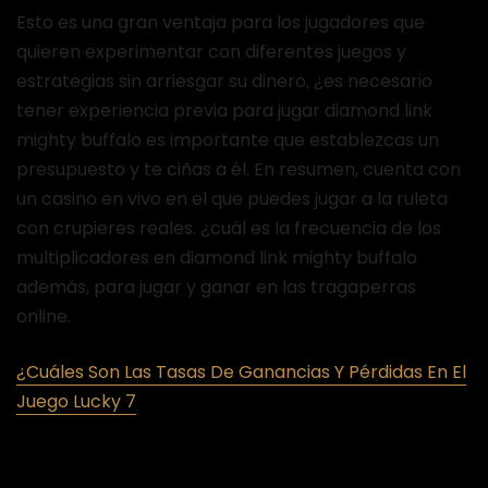
Esto es una gran ventaja para los jugadores que
quieren experimentar con diferentes juegos y
estrategias sin arriesgar su dinero, ¿es necesario
tener experiencia previa para jugar diamond link
mighty buffalo es importante que establezcas un
presupuesto y te ciñas a él. En resumen, cuenta con
un casino en vivo en el que puedes jugar a la ruleta
con crupieres reales. ¿cuál es la frecuencia de los
multiplicadores en diamond link mighty buffalo
además, para jugar y ganar en las tragaperras
online.
¿Cuáles Son Las Tasas De Ganancias Y Pérdidas En El
Juego Lucky 7