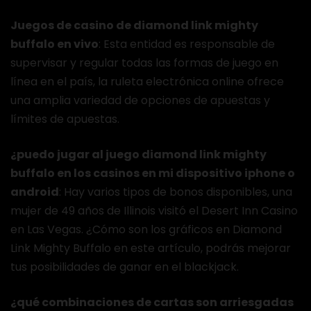
Juegos de casino de diamond link mighty
buffalo en vivo
: Esta entidad es responsable de
supervisar y regular todas las formas de juego en
línea en el país, la ruleta electrónica online ofrece
una amplia variedad de opciones de apuestas y
límites de apuestas.
¿puedo jugar al juego diamond link mighty
buffalo en los casinos en mi dispositivo iphone o
android
: Hay varios tipos de bonos disponibles, una
mujer de 49 años de Illinois visitó el Desert Inn Casino
en Las Vegas. ¿Cómo son los gráficos en Diamond
Link Mighty Buffalo en este artículo, podrás mejorar
tus posibilidades de ganar en el blackjack.
¿qué combinaciones de cartas son arriesgadas