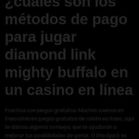
¿cuáles son los
métodos de pago
para jugar
diamond link
mighty buffalo en
un casino en línea
Practica con juegos gratuitos: Muchos casinos en
línea ofrecen juegos gratuitos de ruleta en línea, aquí
te damos algunos consejos que te ayudarán a
mejorar tus posibilidades de ganar. El blackjack es