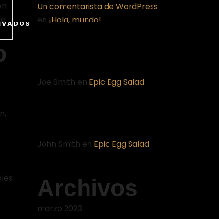
en
Un comentarista de WordPress
de
en
¡Hola, mundo!
IVADOS
o
Joe Smith
en
Epic Egg Salad
n,
John Smith
en
Epic Egg Salad
bles
Archivos
marzo 2023