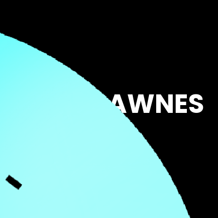
SK TILL DAWNES