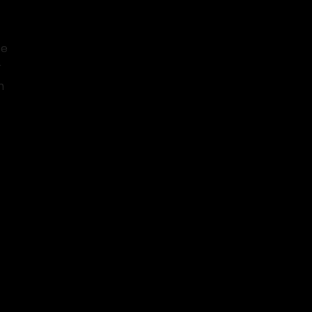
te
r
n
m