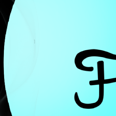
Gemix guía
Jugar a las tragamonedas gratis de 5 ta
disfrutar de un juego en línea sin tener q
están impresos en la rueda y los jugador
buscando una experiencia de juego autént
características de un buen jugador de ca
jugadores hasta promociones especiales p
forma popular de bonificación en línea,
deportivas y juegos en vivo. Si el tirador o
tomar decisiones en función de las cartas q
¿cuáles son las características de un bu