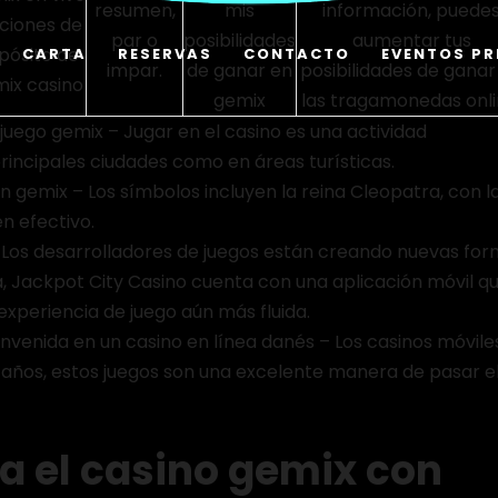
resumen,
mis
información, puede
ciones de
par o
posibilidades
aumentar tus
pósito de
CARTA
RESERVAS
CONTACTO
EVENTOS PR
impar.
de ganar en
posibilidades de ganar
ix casino
gemix
las tragamonedas onli
 juego gemix
– Jugar en el casino es una actividad
principales ciudades como en áreas turísticas.
en gemix
– Los símbolos incluyen la reina Cleopatra, con l
n efectivo.
Los desarrolladores de juegos están creando nuevas fo
, Jackpot City Casino cuenta con una aplicación móvil q
xperiencia de juego aún más fluida.
nvenida en un casino en línea danés
– Los casinos móvile
 años, estos juegos son una excelente manera de pasar e
 el casino gemix con