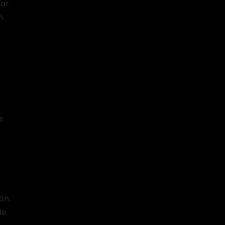
gar
n
s
ón.
de