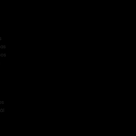
s
has
sos
a
os
ál