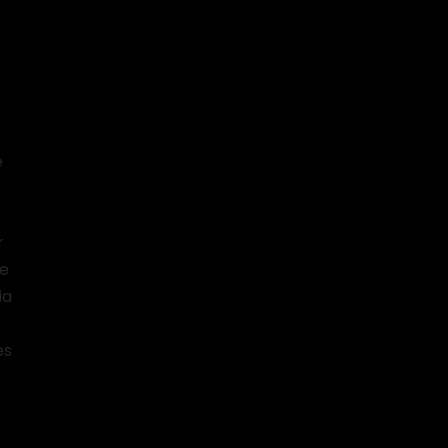
e
r
de
ia
es