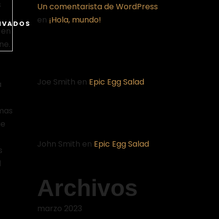
s
Un comentarista de WordPress
en
¡Hola, mundo!
IVADOS
 en
ne.
Joe Smith
en
Epic Egg Salad
a
rmas
ue
John Smith
en
Epic Egg Salad
s
l
Archivos
marzo 2023