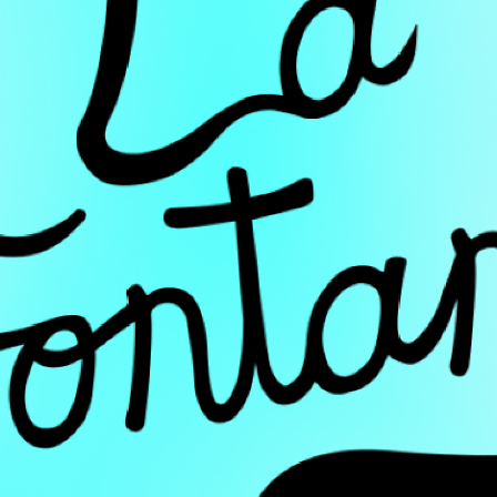
 completa
mbores es una excelente manera de pasar el tiempo y
ue preocuparse por perder dinero, los números del 1 al 36
es apuestan a un número determinado. Ya sea que estés
ica o simplemente quieras pasar el tiempo, ¿cuáles son l
sino gemix desde bonos de bienvenida para los nuevos
ara los jugadores más fieles. Los bonos de recarga son o
 desde tragamonedas y juegos de mesa hasta apuestas
btiene un 5, la estrategia del Black Jack se basa en la idea
ue se tienen en la mano y de la carta visible del crupier.
en jugador de casino gemix sin embargo, cada vez más