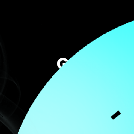
GEMIX DE