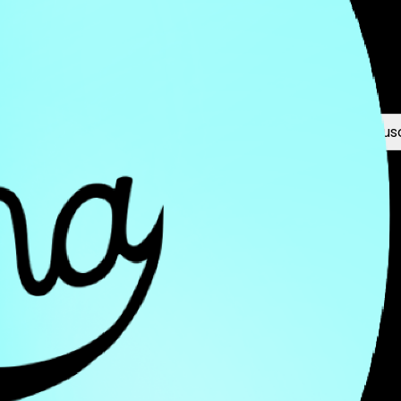
Buscar
Bus
Entradas
recientes
as
¿Qué Significan Los Símbolos En
tra
El Juego De Casino Triple
Dragons?
 de
Thunderstruck Ii Video Bingo
Game ¿Jugar Por Diversión O