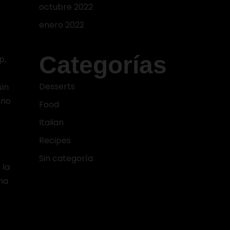
octubre 2022
enero 2022
Categorías
p,
Desserts
sin
uno
Food
Italian
Recipes
Sin categoría
 la
rma