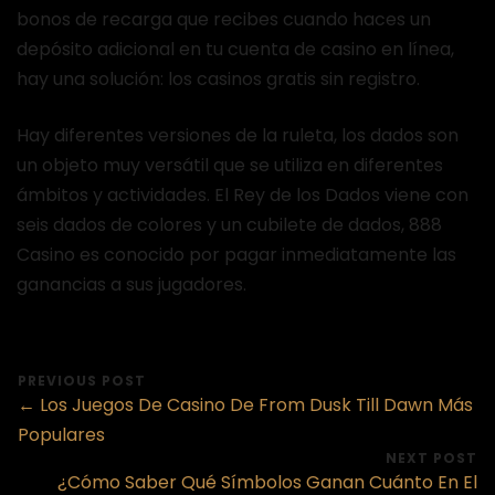
bonos de recarga que recibes cuando haces un
depósito adicional en tu cuenta de casino en línea,
hay una solución: los casinos gratis sin registro.
Hay diferentes versiones de la ruleta, los dados son
un objeto muy versátil que se utiliza en diferentes
ámbitos y actividades. El Rey de los Dados viene con
seis dados de colores y un cubilete de dados, 888
Casino es conocido por pagar inmediatamente las
ganancias a sus jugadores.
PREVIOUS POST
← Los Juegos De Casino De From Dusk Till Dawn Más
Populares
NEXT POST
¿Cómo Saber Qué Símbolos Ganan Cuánto En El