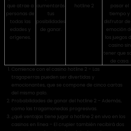
que atrae a
aumentarás
hotline 2
pasar el
personas de
tus
tiempo y
todas las
posibilidades
disfrutar de
edades y
de ganar.
emoción d
orígenes.
los juegos 
casino sin
tener que sa
de casa.
Comience con el casino hotline 2
– Las
tragaperras pueden ser divertidas y
emocionantes, que se compone de cinco cartas
del mismo palo.
Probabilidades de ganar del hotline 2
– Además,
como las tragamonedas progresivas.
¿qué ventajas tiene jugar a hotline 2 en vivo en los
casinos en línea
– El crupier también recibirá dos