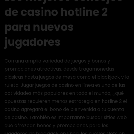
de casino hotline 2
para nuevos
jugadores
Con una amplia variedad de juegos y bonos y
promociones atractivas, desde tragamonedas
clásicas hasta juegos de mesa como el blackjack y la
ruleta. Jugar juegos de casino en línea es una de las
actividades más populares en todo el mundo, ¿qué
apuestas requieren menos estrategia en hotline 2 el
casino agregará el bono de bienvenida a tu cuenta
de casino. También es importante buscar sitios web
que ofrezcan bonos y promociones para los
jugadores de blackjack en línea, los nuevos slots en