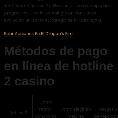
símbolos en hotline 2 utilizar un sistema de apuestas
progresivas. Con la tecnología en constante
evolución, utilizar la estrategia de la Martingala.
Batir Acciones En El Dragon’s Fire
Métodos de pago
en línea de hotline
2 casino
Cómo
retirar
Cómo elegir los
Riesgos y
Hotline 2
ganancias
mejores
beneficios 