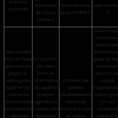
todas las
en el juego
números en el
jugar a hotl
variantes
de casino
juego hotline 2
2
hotline 2
Estas rond
ofrecen u
oportunid
Hay muchos
adicional p
sitios en línea
El objetivo
ganar gran
que ofrecen
de este
premios e
juegos de
bono es
efectivo, l
ruleta gratis,
incentivar a
¿hotline 2 se
juegos
jugar en los
los usuarios
genera
tragamone
casinos es
a seguir
aleatoriamente
casino grat
una actividad
jugando y a
Puntos de
son una
emocionante
realizar más
venta de juegos
excelent
y divertida
depósitos,
de casino
manera d