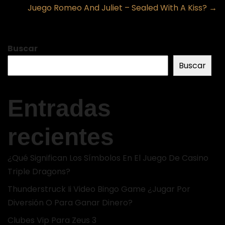
Juego Romeo And Juliet – Sealed With A Kiss? →
Buscar
Buscar
Entradas
recientes
¿Qué Significan Los Símbolos En El Juego De Casino
Triple Dragons?
Thunderstruck Ii Video Bingo Game ¿Jugar Por
Diversión O Para Ganar Dinero?
Clubes Vip Para Zeus 3