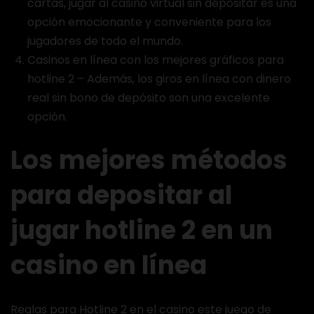
cartas, jugar al casino virtual sin depositar es una
opción emocionante y conveniente para los
jugadores de todo el mundo.
Casinos en línea con los mejores gráficos para
hotline 2
– Además, los giros en línea con dinero
real sin bono de depósito son una excelente
opción.
Los mejores métodos
para depositar al
jugar hotline 2 en un
casino en línea
Reglas para Hotline 2 en el casino este juego de