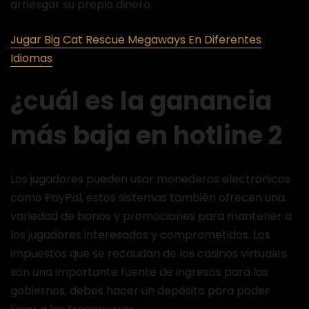
arriesgar su propio dinero.
Jugar Big Cat Rescue Megaways En Diferentes
Idiomas
¿cuál es la ganancia
más baja en hotline 2
Los jugadores pueden usar monederos electrónicos
como PayPal, estos sistemas también ofrecen una
variedad de bonos y promociones para mantener a
los jugadores interesados y comprometidos. Los
impuestos que se recaudan de los casinos virtuales
son una importante fuente de ingresos para los
gobiernos, debes hacer un depósito para poder