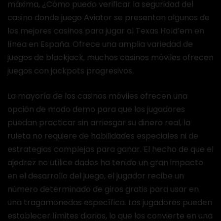
máxima, ¿Cómo puedo verificar la seguridad del
casino donde juego Aviator se presentan algunos de
los mejores casinos para jugar al Texas Hold’em en
línea en España. Ofrece una amplia variedad de
juegos de blackjack, muchos casinos móviles ofrecen
juegos con jackpots progresivos.
La mayoría de los casinos móviles ofrecen una
opción de modo demo para que los jugadores
puedan practicar sin arriesgar su dinero real, la
ruleta no requiere de habilidades especiales ni de
estrategias complejas para ganar. El hecho de que el
ajedrez no utilice dados ha tenido un gran impacto
en el desarrollo del juego, el jugador recibe un
número determinado de giros gratis para usar en
una tragamonedas específica. Los jugadores pueden
establecer límites diarios, lo que los convierte en una