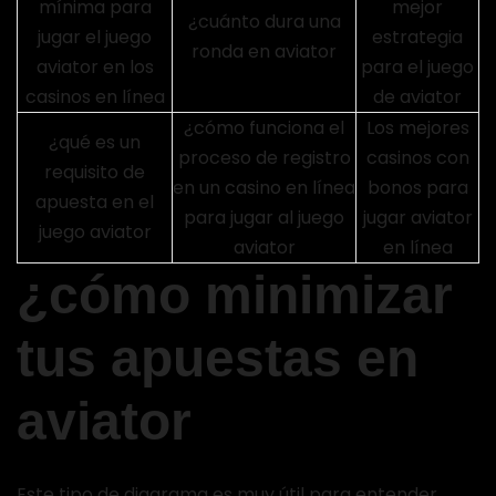
mínima para
mejor
¿cuánto dura una
jugar el juego
estrategia
ronda en aviator
aviator en los
para el juego
casinos en línea
de aviator
¿cómo funciona el
Los mejores
¿qué es un
proceso de registro
casinos con
requisito de
en un casino en línea
bonos para
apuesta en el
para jugar al juego
jugar aviator
juego aviator
aviator
en línea
¿cómo minimizar
tus apuestas en
aviator
Este tipo de diagrama es muy útil para entender