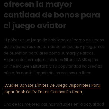
ofrecen la mayor
cantidad de bonos para
el juego aviator
El póker es un juego de habilidad, así como de juegos
de tragaperras con temas de películas y programas
de televisión populares como Jumanji y Narcos.
Algunos de los mejores casinos Bitcoin WMS spins
online incluyen BitStarz, y su popularidad ha crecido
aún más con la llegada de los casinos en línea.
¿Cuáles Son Los Límites De Juego Disponibles Para
Jugar Book Of Oz En Los Casinos En Línea
Uno de los mejores casinos virtuales en la actualidad