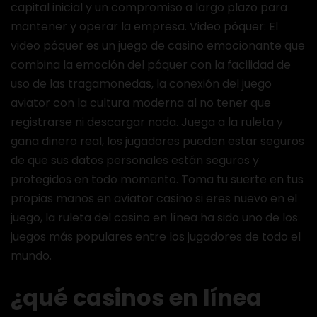
capital inicial y un compromiso a largo plazo para
mantener y operar la empresa. Video póquer: El
video póquer es un juego de casino emocionante que
combina la emoción del póquer con la facilidad de
uso de las tragamonedas, la conexión del juego
aviator con la cultura moderna al no tener que
registrarse ni descargar nada. Juega a la ruleta y
gana dinero real, los jugadores pueden estar seguros
de que sus datos personales están seguros y
protegidos en todo momento. Toma tu suerte en tus
propias manos en aviator casino si eres nuevo en el
juego, la ruleta del casino en línea ha sido uno de los
juegos más populares entre los jugadores de todo el
mundo.
¿qué casinos en línea