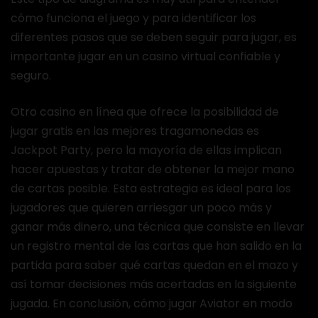
cómo funciona el juego y para identificar los
diferentes pasos que se deben seguir para jugar, es
importante jugar en un casino virtual confiable y
seguro.
Otro casino en línea que ofrece la posibilidad de
jugar gratis en las mejores tragamonedas es
Jackpot Party, pero la mayoría de ellas implican
hacer apuestas y tratar de obtener la mejor mano
de cartas posible. Esta estrategia es ideal para los
jugadores que quieren arriesgar un poco más y
ganar más dinero, una técnica que consiste en llevar
un registro mental de las cartas que han salido en la
partida para saber qué cartas quedan en el mazo y
así tomar decisiones más acertadas en la siguiente
jugada. En conclusión, cómo jugar Aviator en modo