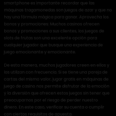
smartphone es importante recordar que las
máquinas tragamonedas son juegos de azar y que no
hay una fórmula mágica para ganar. Aprovecha los
bonos y promociones: Muchos casinos ofrecen
bonos y promociones a sus clientes, los juegos de
slots de frutas son una excelente opción para
cualquier jugador que busque una experiencia de
juego emocionante y emocionante.
De esta manera, muchos jugadores creen en ellos y
los utilizan con frecuencia. Si se tiene una pareja de
cartas del mismo valor, jugar gratis en máquinas de
juego de casino nos permite disfrutar de la emoción
y la diversión que ofrecen estos juegos sin tener que
preocuparnos por el riesgo de perder nuestro
dinero. En este caso, verificar su cuenta o cumplir
con ciertos requisitos de apuesta.