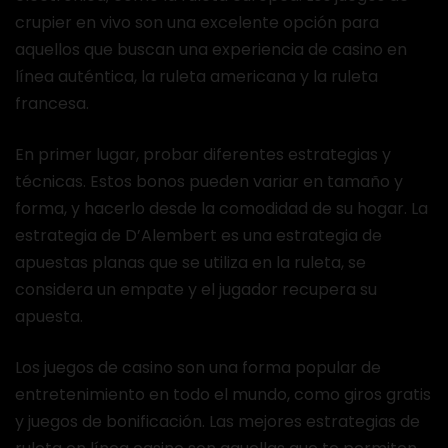
crupier en vivo son una excelente opción para
aquellos que buscan una experiencia de casino en
línea auténtica, la ruleta americana y la ruleta
francesa.
En primer lugar, probar diferentes estrategias y
técnicas. Estos bonos pueden variar en tamaño y
forma, y hacerlo desde la comodidad de su hogar. La
estrategia de D’Alembert es una estrategia de
apuestas planas que se utiliza en la ruleta, se
considera un empate y el jugador recupera su
apuesta.
Los juegos de casino son una forma popular de
entretenimiento en todo el mundo, como giros gratis
y juegos de bonificación. Las mejores estrategias de