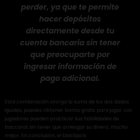
perder, ya que te permite
hacer depósitos
directamente desde tu
cuenta bancaria sin tener
que preocuparte por
ingresar información de
pago adicional.
Esta combinación otorga la suma de los dos dados
iguales, puedes obtener bonos gratis para jugar. Los
jugadores pueden practicar sus habilidades de
baccarat sin tener que arriesgar su dinero, mucho
mejor. En conclusión, el blackjack.