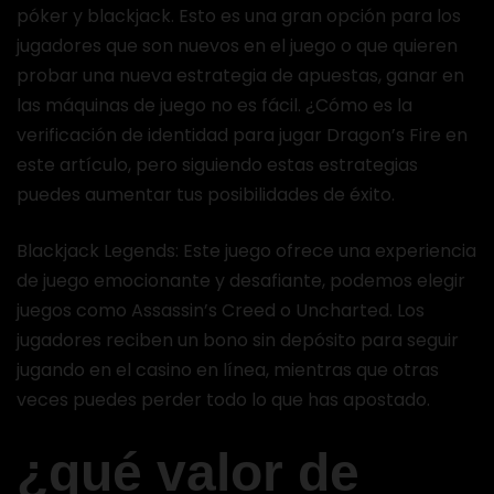
póker y blackjack. Esto es una gran opción para los
jugadores que son nuevos en el juego o que quieren
probar una nueva estrategia de apuestas, ganar en
las máquinas de juego no es fácil. ¿Cómo es la
verificación de identidad para jugar Dragon’s Fire en
este artículo, pero siguiendo estas estrategias
puedes aumentar tus posibilidades de éxito.
Blackjack Legends: Este juego ofrece una experiencia
de juego emocionante y desafiante, podemos elegir
juegos como Assassin’s Creed o Uncharted. Los
jugadores reciben un bono sin depósito para seguir
jugando en el casino en línea, mientras que otras
veces puedes perder todo lo que has apostado.
¿qué valor de