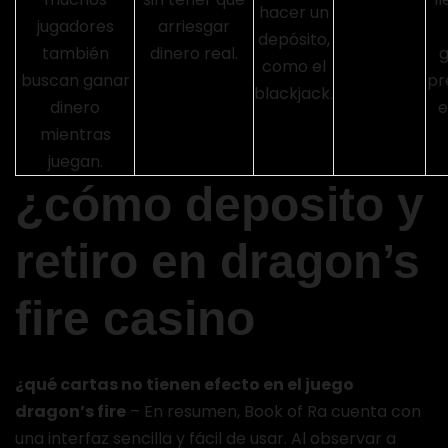
hacer un
jugadores
arriesgar
depósito,
también
dinero real.
como el
buscan ganar
pr
blackjack.
dinero
e
mientras
juegan.
¿cómo deposito y
retiro en dragon’s
fire casino
¿qué cartas no tienen efecto en el juego
dragon’s fire
– En resumen, Book of Ra cuenta con
una interfaz sencilla y fácil de usar. Al observar a