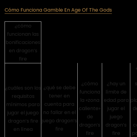
Cómo Funciona Gamble En Age Of The Gods
¿cómo
funcionan las
bonificaciones
en dragon’s
fire
¿cómo
¿hay un
¿qué se debe
¿cuáles son los
funciona
límite de
tener en
requisitos
la «zona
edad para
pl
cuenta para
mínimos para
caliente»
jugar el
d
no fallar en el
jugar el juego
de
juego
juego dragon’s
dragon’s fire
dragon’s
dragon’s
c
fire
en línea
fire
fire
pa