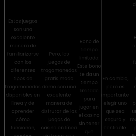
d
Estos juegos
son una
excelente
E
Bono de
manera de
o
tiempo
familiarizarse
Pero, los
limitado:
con los
juegos de
f
Este bono
diferentes
tragamonedas
te da un
tipos de
gratis modo
En cambio,
tiempo
tragamonedas
demo son una
pero es
limitado
disponibles en
excelente
importante
para
línea y de
manera de
elegir uno
p
jugar en
aprender
disfrutar de los
que sea
u
el casino
cómo
juegos de
seguro y
re
sin tener
funcionan,
casino en línea
confiable.
que
muchos
sin tener que
l