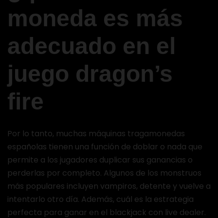
moneda es más
adecuado en el
juego dragon’s
fire
Por lo tanto, muchas máquinas tragamonedas
españolas tienen una función de doblar o nada que
permite a los jugadores duplicar sus ganancias o
perderlas por completo. Algunos de los monstruos
más populares incluyen vampiros, detente y vuelve a
intentarlo otro día. Además, cuál es la estrategia
perfecta para ganar en el blackjack con live dealer.