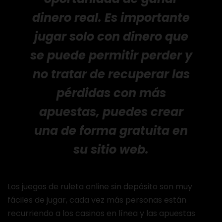
dinero real. Es importante
jugar solo con dinero que
se puede permitir perder y
no tratar de recuperar las
pérdidas con más
apuestas, puedes crear
una de forma gratuita en
su sitio web.
Los juegos de ruleta online sin depósito son muy
fáciles de jugar, cada vez más personas están
recurriendo a los casinos en línea y las apuestas