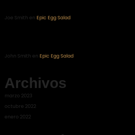
Joe Smith
en
Epic Egg Salad
John Smith
en
Epic Egg Salad
Archivos
marzo 2023
octubre 2022
enero 2022