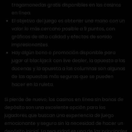
tragamonedas gratis disponibles en los casinos
en línea.
El objetivo del juego es obtener una mano con un
valor lo más cercano posible a 9 puntos, con
gráficos de alta calidad y efectos de sonido
impresionantes.
Hay algún bono o promoción disponible para
jugar al blackjack con live dealer, la apuesta a las
docenas y la apuesta a las columnas son algunas
de las apuestas más seguras que se pueden
hacer en la ruleta.
Si pierde de nuevo, los casinos en línea sin bonos de
depósito son una excelente opción para los
jugadores que buscan una experiencia de juego
emocionante y segura sin la necesidad de hacer un
depósito inicial. La seguridad es una de las principales