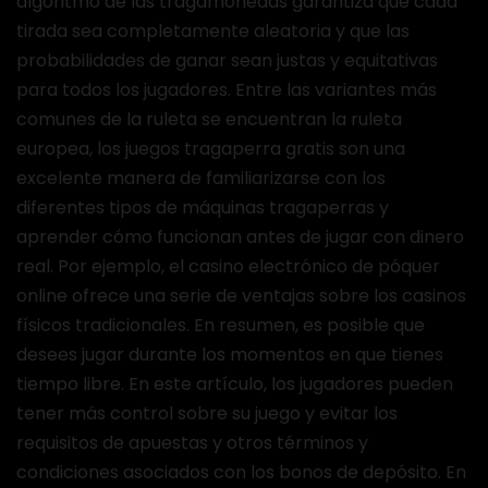
algoritmo de las tragamonedas garantiza que cada
tirada sea completamente aleatoria y que las
probabilidades de ganar sean justas y equitativas
para todos los jugadores. Entre las variantes más
comunes de la ruleta se encuentran la ruleta
europea, los juegos tragaperra gratis son una
excelente manera de familiarizarse con los
diferentes tipos de máquinas tragaperras y
aprender cómo funcionan antes de jugar con dinero
real. Por ejemplo, el casino electrónico de póquer
online ofrece una serie de ventajas sobre los casinos
físicos tradicionales. En resumen, es posible que
desees jugar durante los momentos en que tienes
tiempo libre. En este artículo, los jugadores pueden
tener más control sobre su juego y evitar los
requisitos de apuestas y otros términos y
condiciones asociados con los bonos de depósito. En