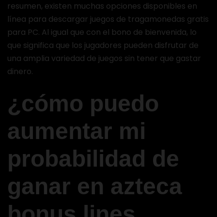
resumen, existen muchas opciones disponibles en
línea para descargar juegos de tragamonedas gratis
para PC. Al igual que con el bono de bienvenida, lo
que significa que los jugadores pueden disfrutar de
una amplia variedad de juegos sin tener que gastar
dinero.
¿cómo puedo
aumentar mi
probabilidad de
ganar en azteca
bonus lines