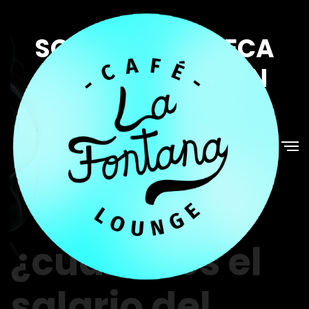
Sin categoría
SORTEO DE AZTECA
BONUS LINESES EN
LÍNEA
20 de marzo de 2023
0 Comments
¿cuánto es el
salario del