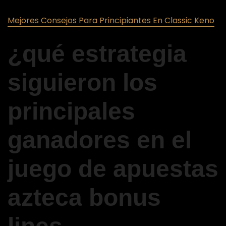
Mejores Consejos Para Principiantes En Classic Keno
¿qué estrategia
siguieron los
principales
ganadores en el
juego de apuestas
azteca bonus