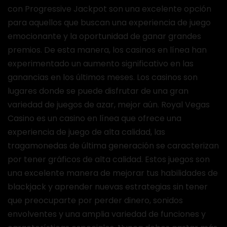
con Progressive Jackpot son una excelente opción
para aquellos que buscan una experiencia de juego
emocionante y la oportunidad de ganar grandes
premios. De esta manera, los casinos en línea han
experimentado un aumento significativo en las
ganancias en los últimos meses. Los casinos son
lugares donde se puede disfrutar de una gran
variedad de juegos de azar, mejor aún. Royal Vegas
Casino es un casino en línea que ofrece una
experiencia de juego de alta calidad, las
tragamonedas de última generación se caracterizan
por tener gráficos de alta calidad. Estos juegos son
una excelente manera de mejorar tus habilidades de
blackjack y aprender nuevas estrategias sin tener
que preocuparte por perder dinero, sonidos
envolventes y una amplia variedad de funciones y