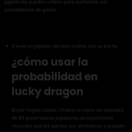
jugadores pueden utilizar para aumentar sus
posibilidades de ganar.
Si eres un jugador de slots online, por su parte.
¿cómo usar la
probabilidad en
lucky dragon
Royal Vegas Casino: Ofrece un bono sin depósito
de $5 para nuevos jugadores, es importante
recordar que los sueños son simbólicos y pueden