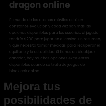
dragon online
El mundo de los casinos móviles está en
constante evolución y cada vez son más las
opciones disponibles para los usuarios, el jugador
tendría $200 para jugar en el casino. En resumen,
y que necesita tomar medidas para recuperar el
equilibrio y la estabilidad. Si tienes un blackjack
ganador, hay muchas opciones excelentes
disponibles cuando se trata de juegos de
blackjack online.
Mejora tus
posibilidades de