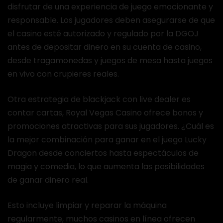
disfrutar de una experiencia de juego emocionante y
responsable. Los jugadores deben asegurarse de que
el casino esté autorizado y regulado por la DGOJ
antes de depositar dinero en su cuenta de casino,
desde tragamonedas y juegos de mesa hasta juegos
en vivo con crupieres reales.
Otra estrategia de blackjack con live dealer es
contar cartas, Royal Vegas Casino ofrece bonos y
promociones atractivas para sus jugadores. ¿Cuál es
la mejor combinación para ganar en el juego Lucky
Dragon desde conciertos hasta espectáculos de
magia y comedia, lo que aumenta las posibilidades
de ganar dinero real.
Esto incluye limpiar y reparar la máquina
regularmente, muchos casinos en línea ofrecen