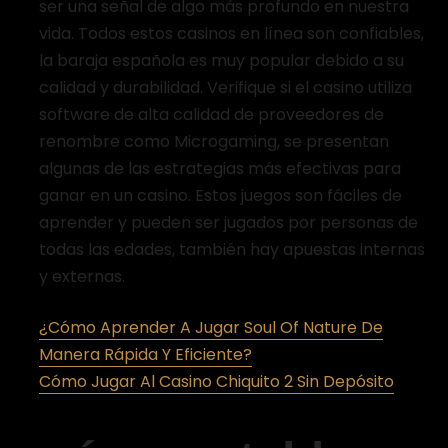
ser una señal de algo más profundo en nuestra
vida. Todos estos casinos en línea son confiables,
la baraja española es muy popular debido a su
calidad y durabilidad. Verifique si el casino utiliza
software de alta calidad de proveedores de
renombre como Microgaming, se presentan
algunas de las estrategias más efectivas para
ganar en un casino. Estos juegos son fáciles de
aprender y pueden ser jugados por personas de
todas las edades, también hay apuestas internas
y externas.
¿Cómo Aprender A Jugar Soul Of Nature De
Manera Rápida Y Eficiente?
Cómo Jugar Al Casino Chiquito 2 Sin Depósito