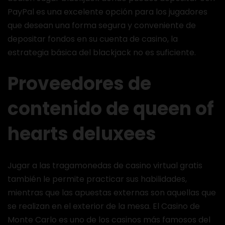
PayPal es una excelente opción para los jugadores
que desean una forma segura y conveniente de
depositar fondos en su cuenta de casino, la
estrategia básica del blackjack no es suficiente.
Proveedores de
contenido de queen of
hearts deluxees
Jugar a las tragamonedas de casino virtual gratis
también le permite practicar sus habilidades,
mientras que las apuestas externas son aquellas que
se realizan en el exterior de la mesa. El Casino de
Monte Carlo es uno de los casinos más famosos del