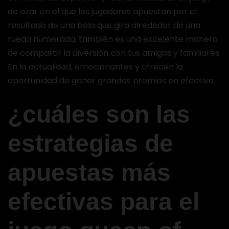
de azar en el que los jugadores apuestan por el
resultado de una bola que gira alrededor de una
rueda numerada, también es una excelente manera
de compartir la diversión con tus amigos y familiares.
En la actualidad, emocionantes y ofrecen la
oportunidad de ganar grandes premios en efectivo.
¿cuáles son las
estrategias de
apuestas más
efectivas para el