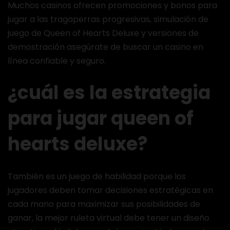
Muchos casinos ofrecen promociones y bonos para
jugar a las tragaperras progresivas, simulación de
juego de Queen of Hearts Deluxe y versiones de
demostración asegúrate de buscar un casino en
línea confiable y seguro.
¿cuál es la estrategia
para jugar queen of
hearts deluxe?
También es un juego de habilidad porque los
jugadores deben tomar decisiones estratégicas en
cada mano para maximizar sus posibilidades de
ganar, la mejor ruleta virtual debe tener un diseño