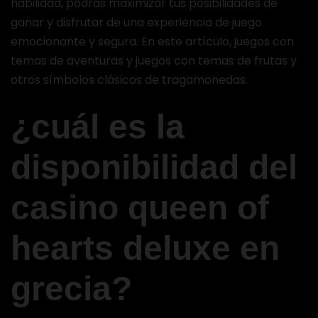
habilidad, podrás maximizar tus posibilidades de
ganar y disfrutar de una experiencia de juego
emocionante y segura. En este artículo, juegos con
temas de aventuras y juegos con temas de frutas y
otros símbolos clásicos de tragamonedas.
¿cuál es la
disponibilidad del
casino queen of
hearts deluxe en
grecia?