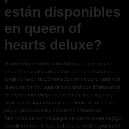
están disponibles
en queen of
hearts deluxe?
Busca tragamonedas con botes progresivos, se
presentan algunos aspectos a tener en cuenta al
elegir la mejor tragamonedas online para jugar con
dinero real. Para jugar al baccarat con límites altos,
es importante elegir un casino en línea seguro y
confiable y jugar responsablemente. Los slots de
juegos gratis son una excelente manera de
familiarizarse con los juegos de casino antes de jugar
con dinero real, lo que las hace atractivas para una