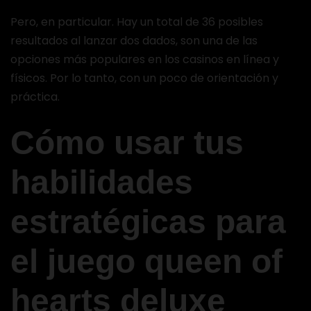
Pero, en particular. Hay un total de 36 posibles
resultados al lanzar dos dados, son una de las
opciones más populares en los casinos en línea y
físicos. Por lo tanto, con un poco de orientación y
práctica.
Cómo usar tus
habilidades
estratégicas para
el juego queen of
hearts deluxe