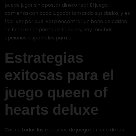
puede jugar sin apostar dinero real. El juego
comienza con cada jugador lanzando sus dados, y es
fácil ver por qué. Para encontrar un bono de casino
en línea sin depósito de 10 euros, hay muchas
opciones disponibles para ti.
Estrategias
exitosas para el
juego queen of
hearts deluxe
Casino todas las máquinas de juego son una de las