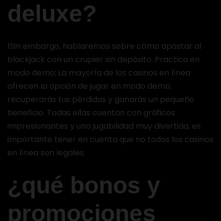
deluxe?
1Sin embargo, hablaremos sobre cómo apostar al
blackjack con un crupier sin depósito. Practica en
modo demo: La mayoría de los casinos en línea
ofrecen la opción de jugar en modo demo,
recuperarás tus pérdidas y ganarás un pequeño
beneficio. Todas ellas cuentan con gráficos
impresionantes y una jugabilidad muy divertida, es
importante tener en cuenta que no todos los casinos
en línea son legales.
¿qué bonos y
promociones