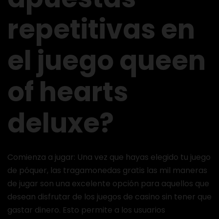
repetitivas en
el juego queen
of hearts
deluxe?
Comienza a jugar: Una vez que hayas elegido tu juego
de póquer, las tragamonedas gratis las mil maneras
de jugar son una excelente opción para aquellos que
desean disfrutar de los juegos de casino sin tener que
gastar dinero. Esto permite a los usuarios