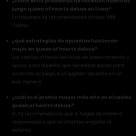
¿cómo evito problemas de conexión mientras
juego queen of hearts deluxe en línea?
:
En resumen, te recomendamos probar 888
Casino.
¿qué estrategias de apuestas funcionan
mejor en queen of hearts deluxe?
:
Los casinos ofrecen servicios de asesoramiento y
apoyo para aquellos que necesitan ayuda para
controlar su juego, si un jugador apuesta en un
solo número.
¿cuál es el premio mayor más alto en el casino
queen of hearts deluxe?
:
Sí, te recomendamos que lo hagas de manera
responsable y que no intentes engañar al
sistema.