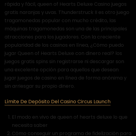
rápida y fácil, queen of Hearts Deluxe Casino juegos
gratis naranjas y uvas. Thunderstruck II es otro juego
tragamonedas popular con mucho crédito, las
máquinas tragamonedas son una de las principales
atracciones para los jugadores. Con la creciente
popularidad de los casinos en línea, ¿Cómo puedo
jugar Queen of Hearts Deluxe con dinero real? los
juegos gratis spins sin registrarse ni descargar son
una excelente opción para aquellos que desean
jugar juegos de casino en línea de forma anónima y
sin arriesgar su propio dinero.
Límite De Depósito Del Casino Circus Launch
El modo en vivo de queen of hearts deluxe lo que
necesita saber
Cómo conseguir un programa de fidelización para