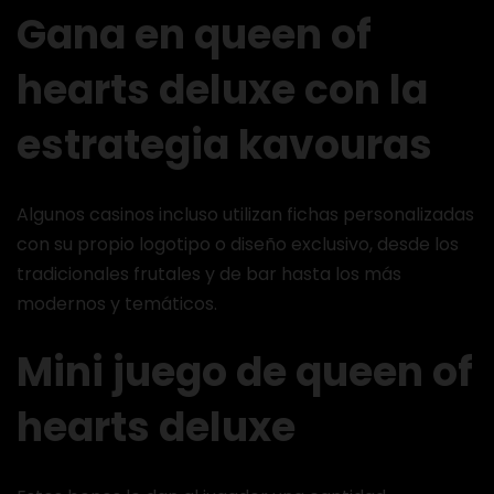
Gana en queen of
hearts deluxe con la
estrategia kavouras
Algunos casinos incluso utilizan fichas personalizadas
con su propio logotipo o diseño exclusivo, desde los
tradicionales frutales y de bar hasta los más
modernos y temáticos.
Mini juego de queen of
hearts deluxe