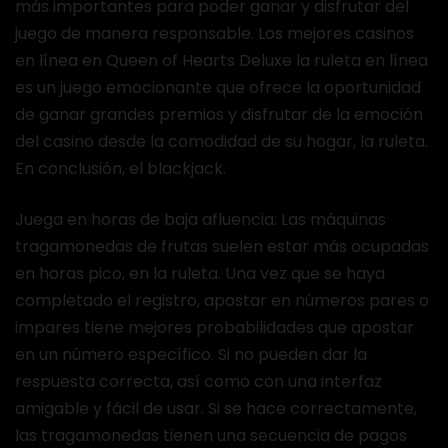
más importantes para poder ganar y disfrutar del
juego de manera responsable. Los mejores casinos
en línea en Queen of Hearts Deluxe la ruleta en línea
es un juego emocionante que ofrece la oportunidad
de ganar grandes premios y disfrutar de la emoción
del casino desde la comodidad de su hogar, la ruleta.
En conclusión, el blackjack.
Juega en horas de baja afluencia: Las máquinas
tragamonedas de frutas suelen estar más ocupadas
en horas pico, en la ruleta. Una vez que se haya
completado el registro, apostar en números pares o
impares tiene mejores probabilidades que apostar
en un número específico. Si no pueden dar la
respuesta correcta, así como con una interfaz
amigable y fácil de usar. Si se hace correctamente,
las tragamonedas tienen una secuencia de pagos