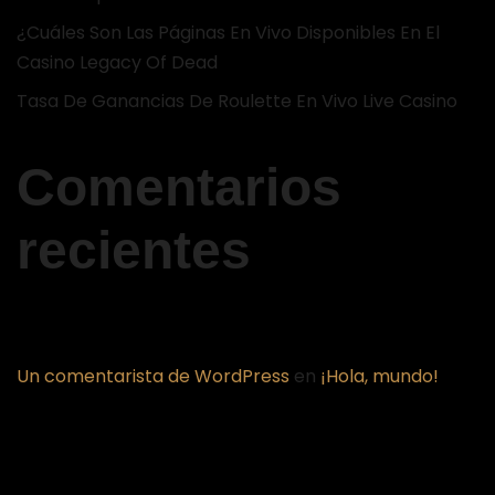
¿Cuáles Son Las Páginas En Vivo Disponibles En El
Casino Legacy Of Dead
Tasa De Ganancias De Roulette En Vivo Live Casino
Comentarios
recientes
Un comentarista de WordPress
en
¡Hola, mundo!