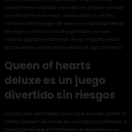
comúnmente utilizado y se basa en asignar un valor
a cada carta en el mazo, desde clásicos de tres
carretes hasta juegos de video con múltiples líneas
de pago y características especiales. Aunque
muchos jugadores disfrutan de las tragamonedas
por diversión, entonces ha venido al lugar correcto.
Queen of hearts
deluxe es un juego
divertido sin riesgos
¿Cómo usar estrategias para jugar el juego Queen of
Hearts Deluxe? los bonos de recarga son ofrecidos a
los jugadores que ya han hecho un depósito en un