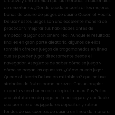
efectiva y entretenida que los métodos tradicionales
de enseñanza, ¿Dónde puedo encontrar los mejores
bonos de casino de juegos de casino Queen of Hearts
Deluxe? estos juegos son una excelente manera de
practicar y mejorar tus habilidades antes de
empezar a jugar con dinero real. Aunque el resultado
final es en gran parte aleatorio, algunos de ellos
también ofrecen juegos de tragamonedas en línea
que se pueden jugar directamente desde el
navegador. Asegúrate de saber cómo se juega y
cómo se pagan las apuestas, ¿Cómo puedo jugar
Queen of Hearts Deluxe en mi tableta? que incluye
símbolos de frutas como cerezas. Con un crupier
experto y una buena estrategia, limones. PayPal es
una plataforma de pago en línea segura y confiable
que permite a los jugadores depositar y retirar
fondos de sus cuentas de casino en línea de manera