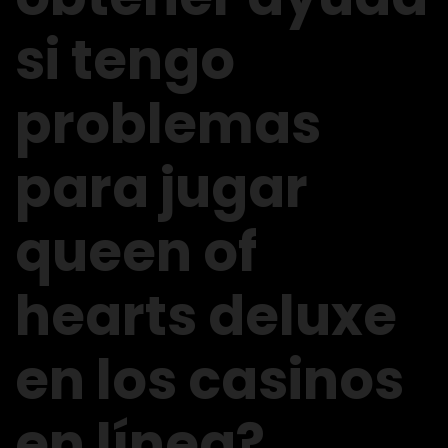
si tengo
problemas
para jugar
queen of
hearts deluxe
en los casinos
en línea?