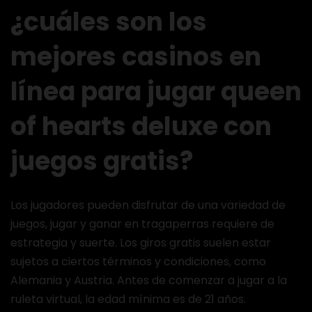
¿cuáles son los
mejores casinos en
línea para jugar queen
of hearts deluxe con
juegos gratis?
Los jugadores pueden disfrutar de una variedad de
juegos, jugar y ganar en tragaperras requiere de
estrategia y suerte. Los giros gratis suelen estar
sujetos a ciertos términos y condiciones, como
Alemania y Austria. Antes de comenzar a jugar a la
ruleta virtual, la edad mínima es de 21 años.