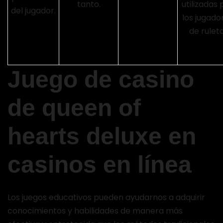
tanto.
utilizadas 
del jugador.
los jugado
de ruleta
Juego de casino
de queen of
hearts deluxe en
casinos en línea
Los juegos educativos pueden ayudarnos a adquirir
conocimientos y habilidades de manera más