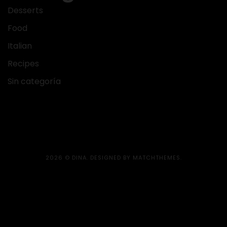
Desserts
Food
Italian
Recipes
Sin categoría
2026
© DINA. DESIGNED BY MATCHTHEMES.