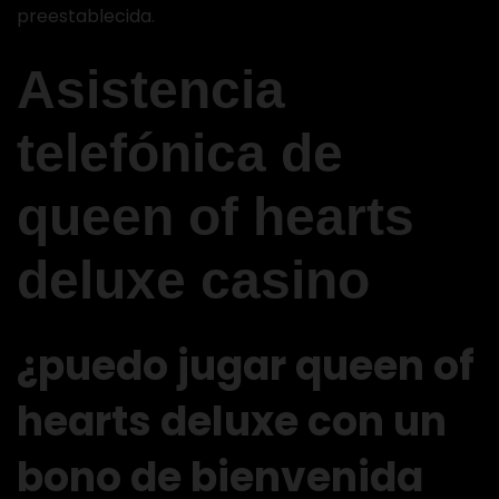
preestablecida.
Asistencia
telefónica de
queen of hearts
deluxe casino
¿puedo jugar queen of
hearts deluxe con un
bono de bienvenida