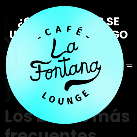
Sin categoría
¿QUÉ MONEDAS SE
UTILIZAN EN EL JUEGO
STARBURST?
20 de marzo de 2023
0 Comments
Los bonos más
frecuentes