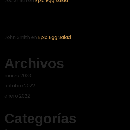
Joe Smith
en
Epic Egg Salad
John Smith
en
Epic Egg Salad
Archivos
marzo 2023
octubre 2022
enero 2022
Categorías