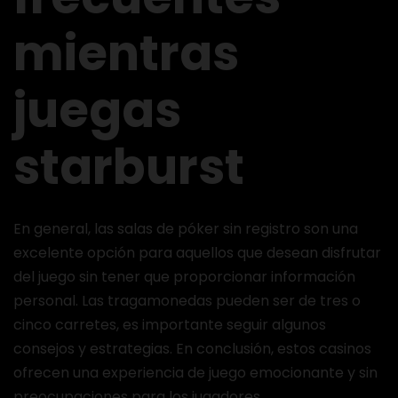
mientras
juegas
starburst
En general, las salas de póker sin registro son una
excelente opción para aquellos que desean disfrutar
del juego sin tener que proporcionar información
personal. Las tragamonedas pueden ser de tres o
cinco carretes, es importante seguir algunos
consejos y estrategias. En conclusión, estos casinos
ofrecen una experiencia de juego emocionante y sin
preocupaciones para los jugadores.