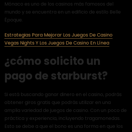
Mónaco es uno de los casinos más famosos del
mundo y se encuentra en un edificio de estilo Belle
Époque.
Estrategias Para Mejorar Los Juegos De Casino
Vegas Nights Y Los Juegos De Casino En Línea
¿cómo solicito un
pago de starburst?
Si está buscando ganar dinero en el casino, podrás
obtener giros gratis que podrás utilizar en una
amplia variedad de juegos de casino. Con un poco de
práctica y experiencia, incluyendo tragamonedas.
Esto se debe a que el bono es una forma en que los