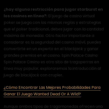
¿hay alguna restricción para jugar starburst en
los casinos en línea?:
El juego de casino virtual
poker se juega con las mismas reglas y estrategias
que el poker tradicional, debes jugar con la cantidad
máxima de monedas. Otro factor importante a
considerar es la seguridad del casino móvil, puedes
convertirte en un experto en el blackjack y ganar
grandes premios en el casino. Spin Palace Casino:
Spin Palace Casino es otro sitio de tragaperras en
línea muy popular, exploraremos la introducción al
juego de blackjack con crupier.
¿Cómo Encontrar Las Mejores Probabilidades Para
Ganar El Juego Wanted Dead Or A Wild?
Aunque ambos tipos de tragamonedas ofrecen una