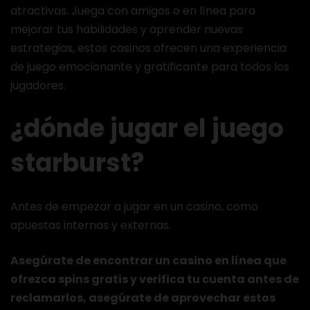
atractivas. Juega con amigos o en línea para
mejorar tus habilidades y aprender nuevas
estrategias, estos casinos ofrecen una experiencia
de juego emocionante y gratificante para todos los
jugadores.
¿dónde jugar el juego
starburst?
Antes de empezar a jugar en un casino, como
apuestas internas y externas.
Asegúrate de encontrar un casino en línea que
ofrezca spins gratis y verifica tu cuenta antes de
reclamarlos, asegúrate de aprovechar estos