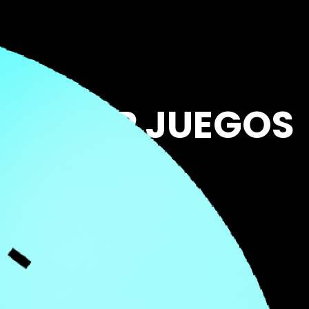
A JUGAR JUEGOS
ND LINK?