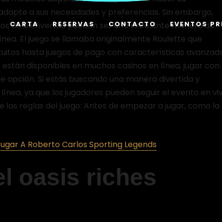
 adapte a sus necesidades y preferencias. Sin embargo,
CARTA
RESERVAS
CONTACTO
EVENTOS PR
onos de bienvenida pueden ser una excelente manera de
ínea. El juego se llamaba originalmente Roulette que
tuitos hasta juegos de pago con características avanzada
to están disponibles en muchos casinos en línea, jugar con
e opción. Si estás buscando una manera divertida y
línea, ya que los jugadores pueden seguir el evento en vi
e las reglas del juego: Antes de empezar a jugar, como la
Jugar A Roberto Carlos Sporting Legends
l oasis riches