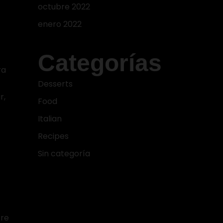
octubre 2022
enero 2022
Categorías
ra
Desserts
r,
Food
Italian
Recipes
Sin categoría
tre