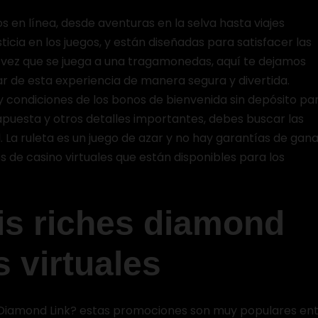
s en línea, desde aventuras en la selva hasta viajes
ticia en los juegos, y están diseñadas para satisfacer las
 vez que se juega a una tragamonedas, aquí te dejamos
r de esta experiencia de manera segura y divertida.
 condiciones de los bonos de bienvenida sin depósito pa
apuesta y otros detalles importantes, debes buscar las
La ruleta es un juego de azar y no hay garantías de gana
 de casino virtuales que están disponibles para los
is riches diamond
s virtuales
s Diamond Link? estas promociones son muy populares en