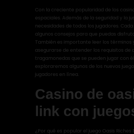
Con la creciente popularidad de los casino
espaciales. Además de la seguridad y la jus
necesidades de todos los jugadores. Cada
algunos consejos para que puedas disfruta
También es importante leer los términos y
asegurarse de entender los requisitos de 
tragamonedas que se pueden jugar con él. 
exploraremos algunos de los nuevos juegos
jugadores en línea.
Casino de oas
link con juego
¿Por qué es popular el juego Oasis Riche