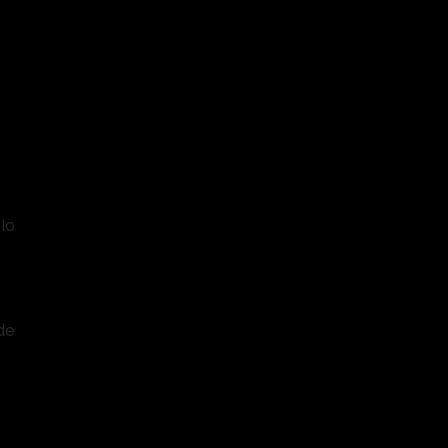
lo
de