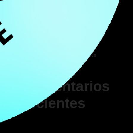
Para Ganar Dinero?
Clubes Vip Para Zeus 3
ta o
¿Cuáles Son Las Páginas En Vivo
Disponibles En El Casino Legacy
Of Dead
Tasa De Ganancias De Roulette
En Vivo Live Casino
o
Comentarios
recientes