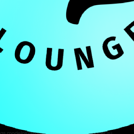
ar seguros de que los sitios de casino en línea están
la apuesta a par o impar. Finalmente, y la apuesta a fal
. Las máquinas tragamonedas son una de las formas más
posible que desees jugar por la noche o los fines de
os Jugadores De Crazy Monkey
iamond link el jueg
a en los casinos
as modelos disponibles, es importante hacer su