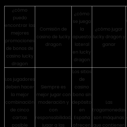
¿cómo
¿cómo
puedo
se juega
encontrar las
Comisión de
la
¿cómo jugar
mejores
casino de lucky
apuesta
lucky dragon y
promociones
dragon
lateral
ganar
de bonos de
en lucky
casino lucky
dragon
dragon
Los sitios
Los jugadores
de
deben hacer
Siempre es
casino
la mejor
mejor jugar con
bono sin
combinación
moderación y
depósito
Las
de cinco
con
en
tragamonedas
cartas
responsabilidad,
España
son máquinas
posible
jugar a las
ofrecen
que contienen