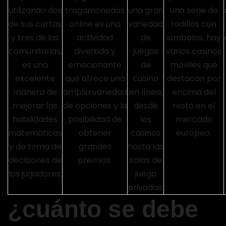
utilizando dos
tragamonedas
una gran
una serie de
de sus cartas
online es una
variedad
rodillos con
y tres de las
actividad
de
símbolos, hay
comunitarias,
divertida y
juegos
varios casinos
es una
emocionante
de
móviles que
excelente
que ofrece una
casino
destacan por
manera de
amplia variedad
en línea,
encima del
mejorar las
de opciones y la
desde
resto en el
habilidades
posibilidad de
los
mercado
matemáticas
obtener
casinos
europeo.
y de toma de
grandes
hasta las
decisiones de
premios.
salas de
los jugadores.
juego
privadas.
¿cuánto se debe