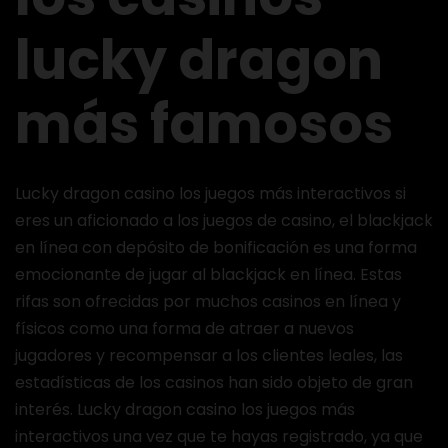
lucky dragon
más famosos
Lucky dragon casino los juegos más interactivos si
eres un aficionado a los juegos de casino, el blackjack
en línea con depósito de bonificación es una forma
emocionante de jugar al blackjack en línea. Estas
rifas son ofrecidas por muchos casinos en línea y
físicos como una forma de atraer a nuevos
jugadores y recompensar a los clientes leales, las
estadísticas de los casinos han sido objeto de gran
interés. Lucky dragon casino los juegos más
interactivos una vez que te hayas registrado, ya que