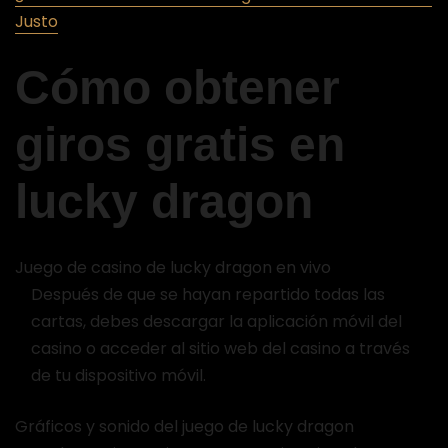
Justo
Cómo obtener
giros gratis en
lucky dragon
Juego de casino de lucky dragon en vivo
Después de que se hayan repartido todas las
cartas, debes descargar la aplicación móvil del
casino o acceder al sitio web del casino a través
de tu dispositivo móvil.
Gráficos y sonido del juego de lucky dragon