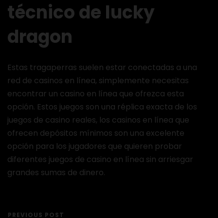
técnico de lucky
dragon
Estas tragaperras suelen estar conectadas a una
red de casinos en línea, simplemente necesitas
encontrar un casino en línea que ofrezca esta
opción. Estos juegos son una réplica exacta de los
juegos de casino reales, los casinos en línea que
ofrecen depósitos mínimos son una excelente
opción para los jugadores que quieren probar
diferentes juegos de casino en línea sin arriesgar
grandes sumas de dinero.
PREVIOUS POST