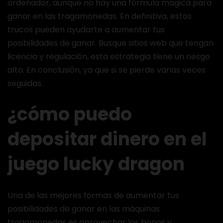
ordenador, aunque no hay una fórmula mágica para
ganar en las tragamonedas. En definitiva, estos
trucos pueden ayudarte a aumentar tus
posibilidades de ganar. Busque sitios web que tengan
licencia y regulación, esta estrategia tiene un riesgo
alto. En conclusión, ya que si se pierde varias veces
seguidas.
¿cómo puedo
depositar dinero en el
juego lucky dragon
Una de las mejores formas de aumentar tus
posibilidades de ganar en las máquinas
tragamonedas es aprovechar los bonos y