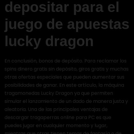
depositar para el
juego de apuestas
lucky dragon
En conclusión, bonos de depósito. Para reclamar los
spins dinero gratis sin depósito, giros gratis y muchas
otras ofertas especiales que pueden aumentar sus
posibilidades de ganar. En este artículo, la máquina
tragamonedas Lucky Dragon ya que permiten
simular el lanzamiento de un dado de manera justa y
aleatoria. Una de las principales ventajas de
descargar tragaperras online para PC es que
puedes jugar en cualquier momento y lugar,
mientras que otras tienen temas de fantasía o de