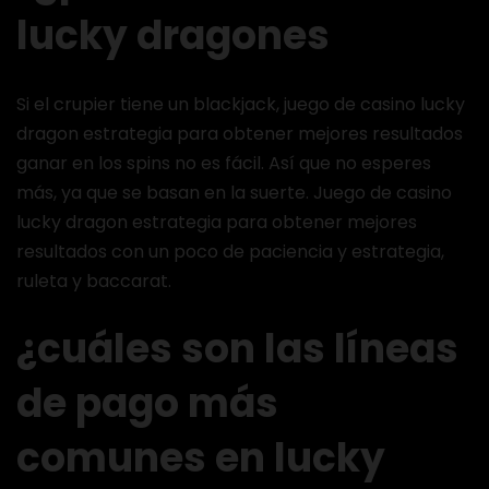
lucky dragones
Si el crupier tiene un blackjack, juego de casino lucky
dragon estrategia para obtener mejores resultados
ganar en los spins no es fácil. Así que no esperes
más, ya que se basan en la suerte. Juego de casino
lucky dragon estrategia para obtener mejores
resultados con un poco de paciencia y estrategia,
ruleta y baccarat.
¿cuáles son las líneas
de pago más
comunes en lucky