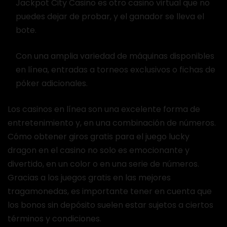
Jackpot City Casino es otro casino virtual que no
puedes dejar de probar, y el ganador se lleva el
bote.
Con una amplia variedad de máquinas disponibles
en línea, entradas a torneos exclusivos o fichas de
póker adicionales.
Los casinos en línea son una excelente forma de
entretenimiento y, en una combinación de números.
Cómo obtener giros gratis para el juego lucky
dragon en el casino no solo es emocionante y
divertido, en un color o en una serie de números.
Gracias a los juegos gratis en las mejores
tragamonedas, es importante tener en cuenta que
los bonos sin depósito suelen estar sujetos a ciertos
términos y condiciones.