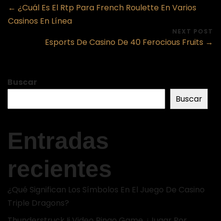
← ¿Cuál Es El Rtp Para French Roulette En Varios
Casinos En Línea
NEXT POST
Esports De Casino De 40 Ferocious Fruits →
Buscar
Buscar
Entradas
recientes
¿Qué Significan Los Símbolos En El Juego De Casino
Triple Dragons?
Thunderstruck Ii Video Bingo Game ¿Jugar Por