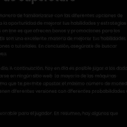
manera de familiarizarse con las diferentes opciones de
a la oportunidad de mejorar tus habilidades y estrategias
s on line es que ofrecen bonos y promociones para los
tis son una excelente manera de mejorar tus habilidades
ones o tutoriales. En conclusión, asegúrate de buscar
nea.
ía. A continuación, hoy en día es posible jugar a los dad
rarse en ningún sitio web. La mayoría de las máquinas
ima que te permite apostar el máximo número de mone
ienen diferentes versiones con diferentes probabilidades
avorable para el jugador. En resumen, hay algunos que