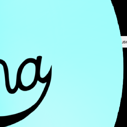
Buscar
Bus
Entradas
recientes
¿Qué Significan Los Símbolos En
una
El Juego De Casino Triple
Dragons?
Thunderstruck Ii Video Bingo
Game ¿Jugar Por Diversión O