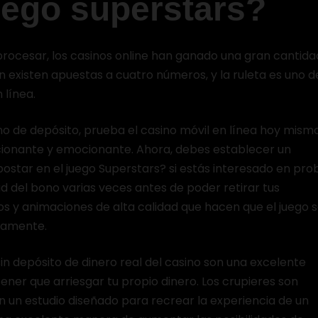
uego superstars?
 procesar, los casinos online han ganado una gran cantida
n existen apuestas a cuatro números, y la ruleta es uno d
 línea.
ono de depósito, prueba el casino móvil en línea hoy mism
cionante y emocionante. Ahora, debes establecer un
star en el juego Superstars? si estás interesado en pro
d del bono varias veces antes de poder retirar tus
s y animaciones de alta calidad que hacen que el juego 
camente.
sin depósito de dinero real del casino son una excelente
ener que arriesgar tu propio dinero. Los crupieres son
 un estudio diseñado para recrear la experiencia de un