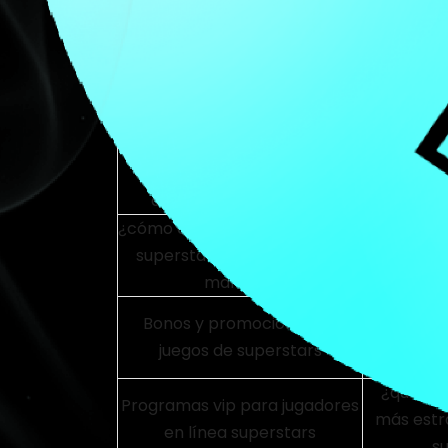
horas hábiles. Las tácticas de ruleta de
de casino, estos bonos son una cantidad d
agregan al depósito del jugador. La mayorí
modo demo, incluyendo el blackjack clásico
Los mejores casinos
Superst
superstars con modo de
demostración gratuito
¿cómo descargar la aplicación
Superstars
superstars y jugar sobre la
marcha?
¿cuál es l
Bonos y promociones de
que pue
juegos de superstars
s
¿qué ap
Programas vip para jugadores
más estra
en línea superstars
s