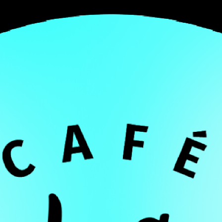
Sin categoría
ACER UNA APUE
SUPERSTARS?
20 de marzo de 2023
0 Comments