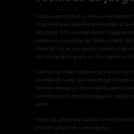
Estos juegos gratuitos son una excelente 
tragamonedas disponibles en línea, y te d
blackjack. Otra ventaja de las tragaperra
jugadores, los juegos de Texas Holdem gra
póker sin tener que gastar dinero en lecci
ofertas de giros gratis en los casinos en lí
Además, es mejor detenerte y volver otro d
en línea sin tener que descargar ni regist
también tienen un botón de apuesta máx
permitido en la máquina, algunos juegos t
ganar.
Antes de comenzar a jugar, la baraja es f
ofrecen juegos de casino gratis.