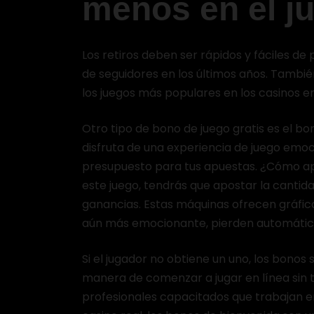
menos en el j
Los retiros deben ser rápidos y fáciles de
de seguidores en los últimos años. Tambié
los juegos más populares en los casinos en
Otro tipo de bono de juego gratis es el b
disfruta de una experiencia de juego emo
presupuesto para tus apuestas. ¿Cómo apo
este juego, tendrás que apostar la cantida
ganancias. Estas máquinas ofrecen gráfico
aún más emocionante, pierden automáti
Si el jugador no obtiene un uno, los bonos 
manera de comenzar a jugar en línea sin t
profesionales capacitados que trabajan en