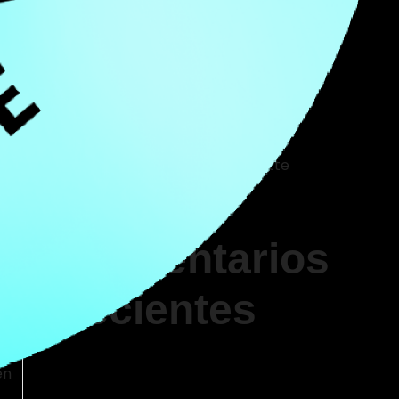
es
Para Ganar Dinero?
Clubes Vip Para Zeus 3
¿Cuáles Son Las Páginas En Vivo
Disponibles En El Casino Legacy
Of Dead
gar
Tasa De Ganancias De Roulette
En Vivo Live Casino
 de
Comentarios
no
recientes
de
en