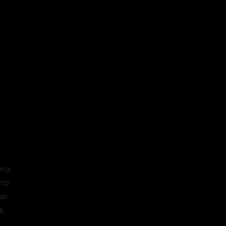
era
ro.
ue
s