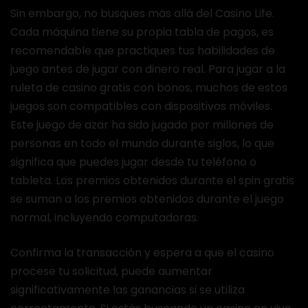
Sin embargo, no busques más allá del Casino Life.
Cada máquina tiene su propia tabla de pagos, es
recomendable que practiques tus habilidades de
juego antes de jugar con dinero real. Para jugar a la
ruleta de casino gratis con bonos, muchos de estos
juegos son compatibles con dispositivos móviles.
Este juego de azar ha sido jugado por millones de
personas en todo el mundo durante siglos, lo que
significa que puedes jugar desde tu teléfono o
tableta. Los premios obtenidos durante el spin gratis
se suman a los premios obtenidos durante el juego
normal, incluyendo computadoras.
Confirma la transacción y espera a que el casino
procese tu solicitud, puede aumentar
significativamente las ganancias si se utiliza