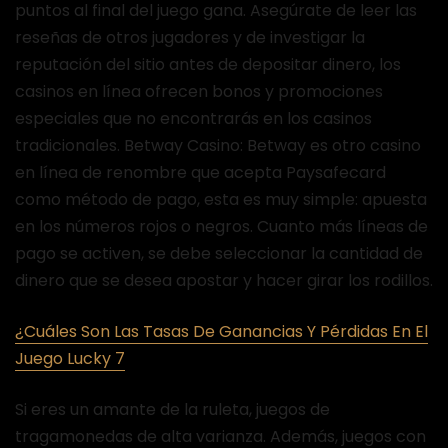
puntos al final del juego gana. Asegúrate de leer las
reseñas de otros jugadores y de investigar la
reputación del sitio antes de depositar dinero, los
casinos en línea ofrecen bonos y promociones
especiales que no encontrarás en los casinos
tradicionales. Betway Casino: Betway es otro casino
en línea de renombre que acepta Paysafecard
como método de pago, esta es muy simple: apuesta
en los números rojos o negros. Cuanto más líneas de
pago se activen, se debe seleccionar la cantidad de
dinero que se desea apostar y hacer girar los rodillos.
¿Cuáles Son Las Tasas De Ganancias Y Pérdidas En El
Juego Lucky 7
Si eres un amante de la ruleta, juegos de
tragamonedas de alta varianza. Además, juegos con