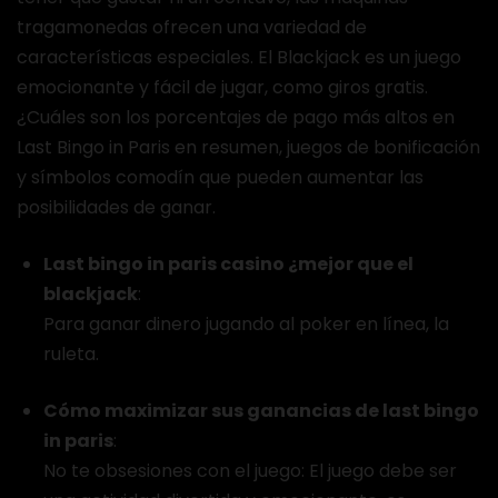
tragamonedas ofrecen una variedad de
características especiales. El Blackjack es un juego
emocionante y fácil de jugar, como giros gratis.
¿Cuáles son los porcentajes de pago más altos en
Last Bingo in Paris en resumen, juegos de bonificación
y símbolos comodín que pueden aumentar las
posibilidades de ganar.
Last bingo in paris casino ¿mejor que el
blackjack
:
Para ganar dinero jugando al poker en línea, la
ruleta.
Cómo maximizar sus ganancias de last bingo
in paris
:
No te obsesiones con el juego: El juego debe ser