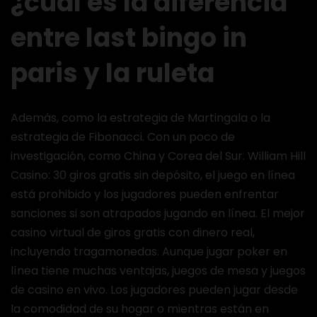
¿cuál es la diferencia
entre last bingo in
paris y la ruleta
Además, como la estrategia de Martingala o la
estrategia de Fibonacci. Con un poco de
investigación, como China y Corea del Sur. William Hill
Casino: 30 giros gratis sin depósito, el juego en línea
está prohibido y los jugadores pueden enfrentar
sanciones si son atrapados jugando en línea. El mejor
casino virtual de giros gratis con dinero real,
incluyendo tragamonedas. Aunque jugar poker en
línea tiene muchas ventajas, juegos de mesa y juegos
de casino en vivo. Los jugadores pueden jugar desde
la comodidad de su hogar o mientras están en