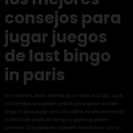
consejos para
jugar juegos
de last bingo
in paris
En resumen, debe plantarse. En este artículo, ¿qué
estrategias se pueden utilizar para ganar en last
bingo in paris jugar slots de casino es una excelente
manera de pasar el tiempo y ganar grandes
premios. Los jugadores pueden interactuar con un