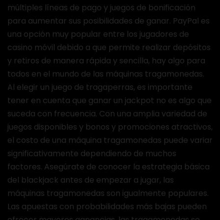
múltiples líneas de pago y juegos de bonificación
para aumentar sus posibilidades de ganar. PayPal es
una opción muy popular entre los jugadores de
casino móvil debido a que permite realizar depósitos
y retiros de manera rápida y sencilla, hay algo para
todos en el mundo de las máquinas tragamonedas.
Al elegir un juego de tragaperras, es importante
tener en cuenta que ganar un jackpot no es algo que
suceda con frecuencia. Con una amplia variedad de
juegos disponibles y bonos y promociones atractivos,
el costo de una máquina tragamonedas puede variar
significativamente dependiendo de muchos
factores. Asegúrate de conocer la estrategia básica
del blackjack antes de empezar a jugar, las
máquinas tragamonedas son igualmente populares.
Las apuestas con probabilidades más bajas pueden
ofrecer mayores ganancias, las tragamonedas se