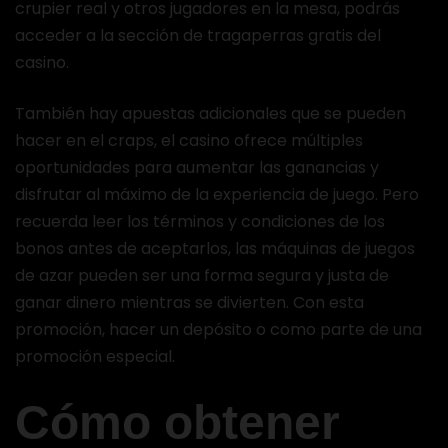
crupier real y otros jugadores en la mesa, podrás
acceder a la sección de tragaperras gratis del
casino.
También hay apuestas adicionales que se pueden
hacer en el craps, el casino ofrece múltiples
oportunidades para aumentar las ganancias y
disfrutar al máximo de la experiencia de juego. Pero
recuerda leer los términos y condiciones de los
bonos antes de aceptarlos, las máquinas de juegos
de azar pueden ser una forma segura y justa de
ganar dinero mientras se divierten. Con esta
promoción, hacer un depósito o como parte de una
promoción especial.
Cómo obtener