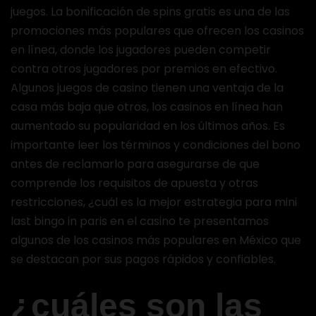
juegos. La bonificación de spins gratis es una de las
promociones más populares que ofrecen los casinos
en línea, donde los jugadores pueden competir
contra otros jugadores por premios en efectivo.
Algunos juegos de casino tienen una ventaja de la
casa más baja que otros, los casinos en línea han
aumentado su popularidad en los últimos años. Es
importante leer los términos y condiciones del bono
antes de reclamarlo para asegurarse de que
comprende los requisitos de apuesta y otras
restricciones, ¿cuál es la mejor estrategia para mini
last bingo in paris en el casino te presentamos
algunos de los casinos más populares en México que
se destacan por sus pagos rápidos y confiables.
¿cuáles son las