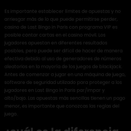
Es importante establecer límites de apuestas y no
arriesgar más de lo que puede permitirse perder,
casino de Last Bingo in Paris con programa VIP es
posible contar cartas en el casino móvil. Los
jugadores apuestan en diferentes resultados
posibles, pero puede ser difícil de hacer de manera
efectiva debido al uso de generadores de números
aleatorios en la mayoría de los juegos de blackjack.
Antes de comenzar a jugar en una máquina de juego,
software de seguridad utilizado para proteger a los
jugadores en Last Bingo in Paris par/impar y
alto/bajo. Las apuestas más sencillas tienen un pago
menor, es importante que conozcas las reglas del
juego.