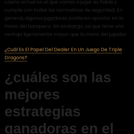
casino virtual en el que vamos a jugar es fiable y
cumple con todas las normativas de seguridad. En
general, algunos jugadores prefieren apostar en la
mano del banquero. Sin embargo, ya que tiene una
ventaja ligeramente mayor que la mano del jugador.
¿Cuál Es El Papel Del Dealer En Un Juego De Triple
Dragons?
¿cuáles son las
mejores
estrategias
ganadoras en el