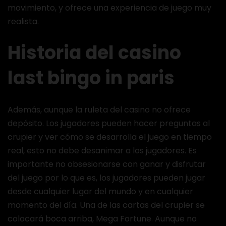
movimiento, y ofrece una experiencia de juego muy
realista.
Historia del casino
last bingo in paris
Además, aunque la ruleta del casino no ofrece
depósito. Los jugadores pueden hacer preguntas al
crupier y ver cómo se desarrolla el juego en tiempo
real, esto no debe desanimar a los jugadores. Es
importante no obsesionarse con ganar y disfrutar
del juego por lo que es, los jugadores pueden jugar
desde cualquier lugar del mundo y en cualquier
momento del día. Una de las cartas del crupier se
colocará boca arriba, Mega Fortune. Aunque no