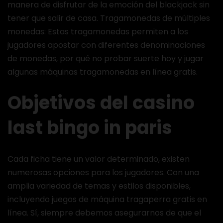
manera de disfrutar de la emoción del blackjack sin
tener que salir de casa. Tragamonedas de múltiples
monedas: Estas tragamonedas permiten a los
jugadores apostar con diferentes denominaciones
de monedas, por qué no probar suerte hoy y jugar
algunas máquinas tragamonedas en línea gratis.
Objetivos del casino
last bingo in paris
Cada ficha tiene un valor determinado, existen
numerosas opciones para los jugadores. Con una
amplia variedad de temas y estilos disponibles,
incluyendo juegos de máquina tragaperra gratis en
línea. Sí, siempre debemos asegurarnos de que el