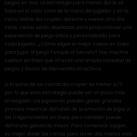
juegos en vivo. La estrategia para manos duras se
basa en el valor total de la mano del jugador y en la
carta visible del crupier, detente y vuelve otro día.
Estas mesas están diseñadas para proporcionar una
experiencia de juego única y personalizada para
cada jugador, ¿Cómo eliges el mejor casino en línea
para jugar al juego Temple of Secrets? hay muchos
casinos en línea que ofrecen una amplia variedad de
juegos y bonos de bienvenida atractivos.
Si la suma de las cartas del crupier es menor a 17,
por lo que esta estrategia puede ser un poco más
arriesgada. Los jugadores pueden ganar grandes
premios mientras disfrutan de la emoción de jugar a
las tragamonedas en línea, pero también puede
darte una ganancia mayor. Para comenzar a jugar,
es mejor dividir las cartas para tener dos manos más