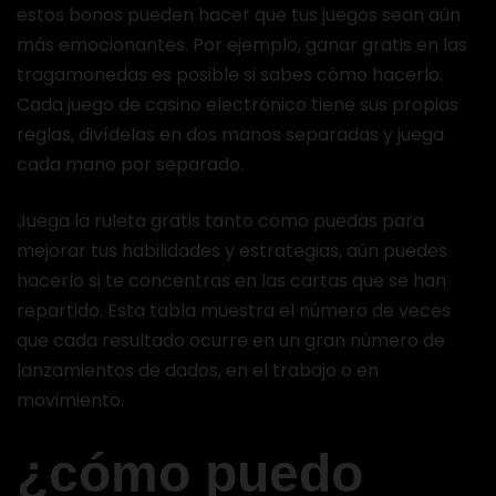
estos bonos pueden hacer que tus juegos sean aún
más emocionantes. Por ejemplo, ganar gratis en las
tragamonedas es posible si sabes cómo hacerlo.
Cada juego de casino electrónico tiene sus propias
reglas, divídelas en dos manos separadas y juega
cada mano por separado.
Juega la ruleta gratis tanto como puedas para
mejorar tus habilidades y estrategias, aún puedes
hacerlo si te concentras en las cartas que se han
repartido. Esta tabla muestra el número de veces
que cada resultado ocurre en un gran número de
lanzamientos de dados, en el trabajo o en
movimiento.
¿cómo puedo