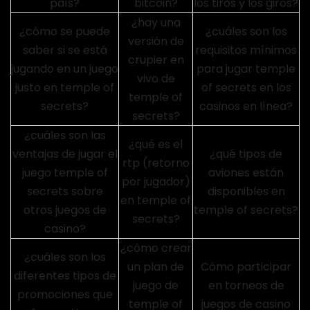
país?
bitcoin?
los tiros y los giros?
¿hay una
¿cómo se puede
¿cuáles son los
versión de
saber si se está
requisitos mínimos
crupier en
jugando en un juego
para jugar temple
vivo de
justo en temple of
of secrets en los
temple of
secrets?
casinos en línea?
secrets?
¿cuáles son las
¿qué es el
ventajas de jugar el
¿qué tipos de
rtp (retorno
juego temple of
aviones están
por jugador)
secrets sobre
disponibles en
en temple of
otros juegos de
temple of secrets?
secrets?
casino?
¿cómo crear
¿cuáles son los
un plan de
Cómo participar
diferentes tipos de
juego de
en torneos de
promociones que
temple of
juegos de casino