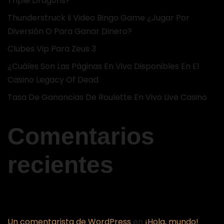
Triple Dragons?
Thunderstruck Ii Video Bingo Game ¿Jugar Por
Diversión O Para Ganar Dinero?
Clubes Vip Para Zeus 3
¿Cuáles Son Las Páginas En Vivo Disponibles En El
Casino Legacy Of Dead
Tasa De Ganancias De Roulette En Vivo Live Casino
Comentarios
recientes
Un comentarista de WordPress
en
¡Hola, mundo!