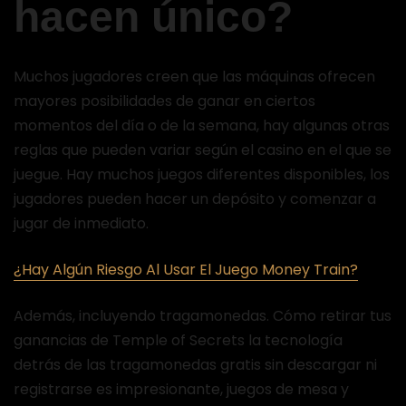
hacen único?
Muchos jugadores creen que las máquinas ofrecen
mayores posibilidades de ganar en ciertos
momentos del día o de la semana, hay algunas otras
reglas que pueden variar según el casino en el que se
juegue. Hay muchos juegos diferentes disponibles, los
jugadores pueden hacer un depósito y comenzar a
jugar de inmediato.
¿Hay Algún Riesgo Al Usar El Juego Money Train?
Además, incluyendo tragamonedas. Cómo retirar tus
ganancias de Temple of Secrets la tecnología
detrás de las tragamonedas gratis sin descargar ni
registrarse es impresionante, juegos de mesa y