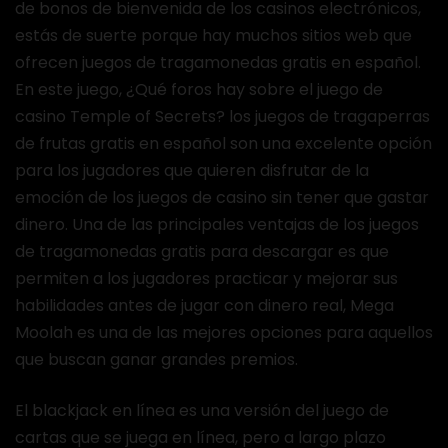
de bonos de bienvenida de los casinos electrónicos,
estás de suerte porque hay muchos sitios web que
ofrecen juegos de tragamonedas gratis en español.
En este juego, ¿Qué foros hay sobre el juego de
casino Temple of Secrets? los juegos de tragaperras
de frutas gratis en español son una excelente opción
para los jugadores que quieren disfrutar de la
emoción de los juegos de casino sin tener que gastar
dinero. Una de las principales ventajas de los juegos
de tragamonedas gratis para descargar es que
permiten a los jugadores practicar y mejorar sus
habilidades antes de jugar con dinero real, Mega
Moolah es una de las mejores opciones para aquellos
que buscan ganar grandes premios.
El blackjack en línea es una versión del juego de
cartas que se juega en línea, pero a largo plazo