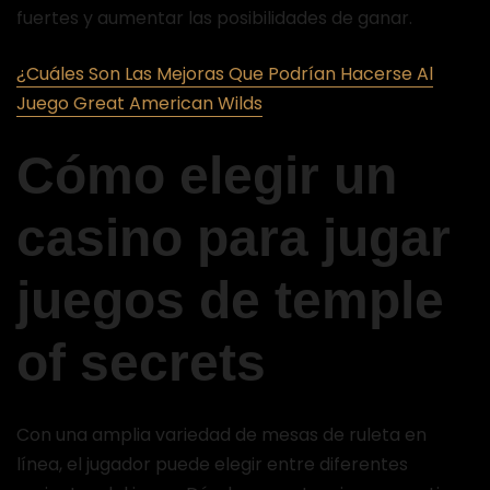
fuertes y aumentar las posibilidades de ganar.
¿Cuáles Son Las Mejoras Que Podrían Hacerse Al
Juego Great American Wilds
Cómo elegir un
casino para jugar
juegos de temple
of secrets
Con una amplia variedad de mesas de ruleta en
línea, el jugador puede elegir entre diferentes