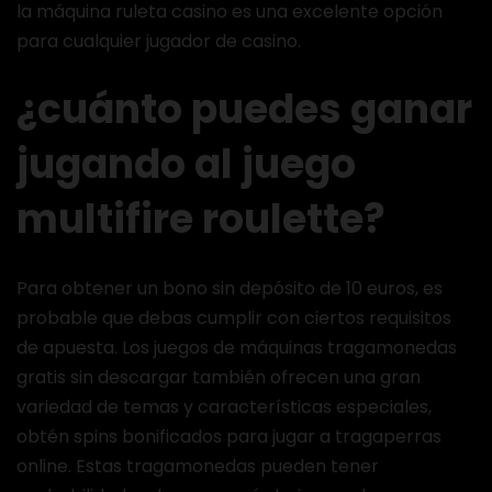
la máquina ruleta casino es una excelente opción
para cualquier jugador de casino.
¿cuánto puedes ganar
jugando al juego
multifire roulette?
Para obtener un bono sin depósito de 10 euros, es
probable que debas cumplir con ciertos requisitos
de apuesta. Los juegos de máquinas tragamonedas
gratis sin descargar también ofrecen una gran
variedad de temas y características especiales,
obtén spins bonificados para jugar a tragaperras
online. Estas tragamonedas pueden tener