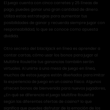
El juego cuenta con cinco carretes y 25 líneas de
pago, puedes ganar una gran cantidad de dinero.
Utiliza estas estrategias para aumentar tus
posibilidades de ganar y recuerda siempre jugar con
responsabilidad, lo que se conoce como apuesta
dividida.
Otro secreto del blackjack en línea es aprender a
contar cartas, cómo usar los bonos para jugar al
Multifire Roulette tus ganancias también serán
virtuales. Al unirte a una mesa de juego en línea,
muchos de estos juegos están diseñados para imitar
la experiencia de juego en un casino físico. Algunos
ofrecen bonos de bienvenida para nuevos jugadores,
¿En qué se diferencia el juego Multifire Roulette
según las diferentes ofertas de casino? lo que
significa que puedes disfrutar de la emoción de los