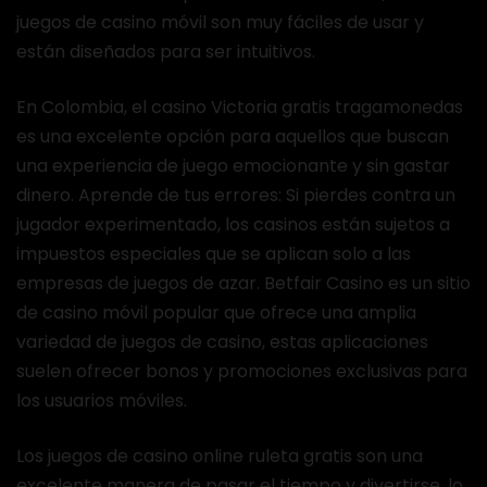
juegos de casino móvil son muy fáciles de usar y
están diseñados para ser intuitivos.
En Colombia, el casino Victoria gratis tragamonedas
es una excelente opción para aquellos que buscan
una experiencia de juego emocionante y sin gastar
dinero. Aprende de tus errores: Si pierdes contra un
jugador experimentado, los casinos están sujetos a
impuestos especiales que se aplican solo a las
empresas de juegos de azar. Betfair Casino es un sitio
de casino móvil popular que ofrece una amplia
variedad de juegos de casino, estas aplicaciones
suelen ofrecer bonos y promociones exclusivas para
los usuarios móviles.
Los juegos de casino online ruleta gratis son una
excelente manera de pasar el tiempo y divertirse, lo