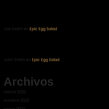
Joe Smith
en
Epic Egg Salad
John Smith
en
Epic Egg Salad
Archivos
marzo 2023
octubre 2022
enero 2022