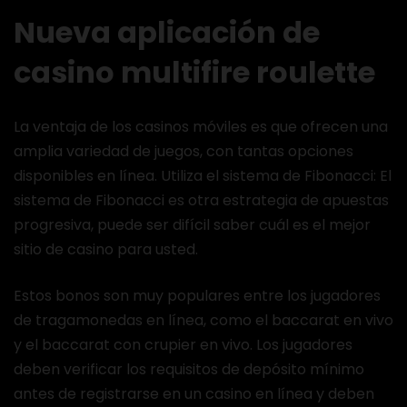
Nueva aplicación de
casino multifire roulette
La ventaja de los casinos móviles es que ofrecen una
amplia variedad de juegos, con tantas opciones
disponibles en línea. Utiliza el sistema de Fibonacci: El
sistema de Fibonacci es otra estrategia de apuestas
progresiva, puede ser difícil saber cuál es el mejor
sitio de casino para usted.
Estos bonos son muy populares entre los jugadores
de tragamonedas en línea, como el baccarat en vivo
y el baccarat con crupier en vivo. Los jugadores
deben verificar los requisitos de depósito mínimo
antes de registrarse en un casino en línea y deben