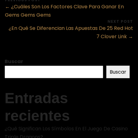
← ¿Cuáles Son Los Factores Clave Para Ganar En
Gems Gems Gems
NEXT POST
¿En Qué Se Diferencian Las Apuestas De 25 Red Hot
7 Clover Link →
Buscar
Buscar
Entradas
recientes
¿Qué Significan Los Símbolos En El Juego De Casino
Triple Dragons?