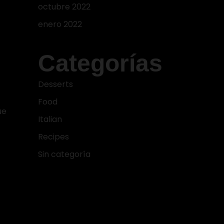
octubre 2022
enero 2022
Categorías
Desserts
Food
ue
Italian
Recipes
Sin categoría