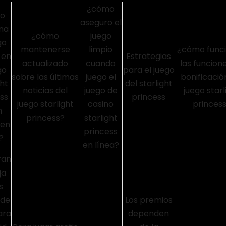
¿cómo
o
aseguro el
na
¿cómo
juego
go
mantenerse
limpio
¿cómo func
 en
Estrategias
actualizado
cuando
las funcion
go
para el juego
sobre las últimas
juego el
bonificació
ght
del starlight
noticias del
juego de
juego starl
ss
princess
juego starlight
casino
princes
n
princess?
starlight
 en
princess
?
en línea?
ran
ja
s
 de
Los premios
ara
dependen