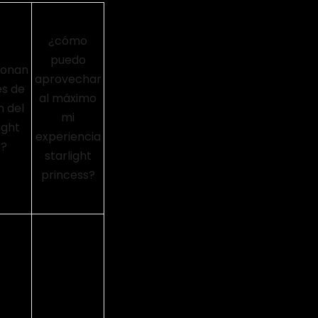
¿cómo
puedo
ionan
aprovechar
es de
al máximo
n del
mi
ight
experiencia
s?
starlight
princess?