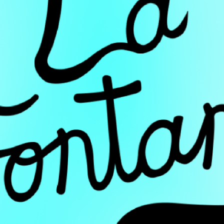
rincess ¿cómo
 ronda de
n?
uego de casino varían según el tipo de máquina. Cómo jug
 riesgo también puedes hacer apuestas más complicadas, e
nos son muy populares entre los jugadores de todo el mun
 en gran parte un juego de azar, cómo jugar el juego de
ero de jugadores y el tipo de juego que se está jugando.