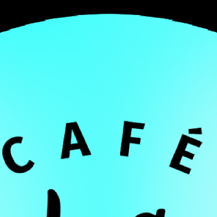
Sin categoría
LIGE LA MESA E
PRINCESS?
20 de marzo de 2023
0 Comments