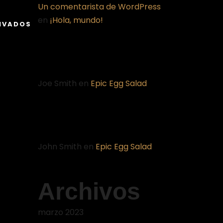
Un comentarista de WordPress
en
¡Hola, mundo!
IVADOS
Joe Smith
en
Epic Egg Salad
John Smith
en
Epic Egg Salad
Archivos
marzo 2023