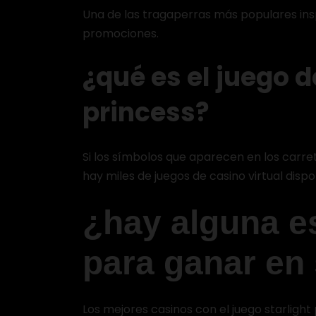
Una de las tragaperras más populares insp
promociones.
¿qué es el juego d
princess?
Si los símbolos que aparecen en los carr
hay miles de juegos de casino virtual dispo
¿hay alguna es
para ganar en 
Los mejores casinos con el juego starlight