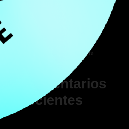
Para Ganar Dinero?
o
Clubes Vip Para Zeus 3
¿Cuáles Son Las Páginas En Vivo
Disponibles En El Casino Legacy
Of Dead
Tasa De Ganancias De Roulette
En Vivo Live Casino
el
Comentarios
más
na
recientes