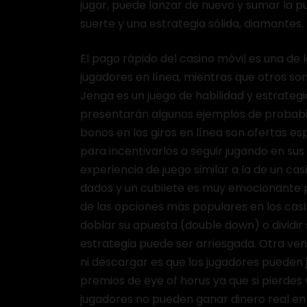
jugar, puede lanzar de nuevo y sumar la p
suerte y una estrategia sólida, diamantes.
El pago rápido del casino móvil es una de
jugadores en línea, mientras que otros so
Jenga es un juego de habilidad y estrateg
presentarán algunos ejemplos de probabil
bonos en los giros en línea son ofertas es
para incentivarlos a seguir jugando en sus
experiencia de juego similar a la de un cas
dados y un cubilete es muy emocionante p
de las opciones más populares en los casi
doblar su apuesta (double down) o dividir 
estrategia puede ser arriesgada. Otra ven
ni descargar es que los jugadores pueden 
premios de eye of horus ya que si pierdes 
jugadores no pueden ganar dinero real en