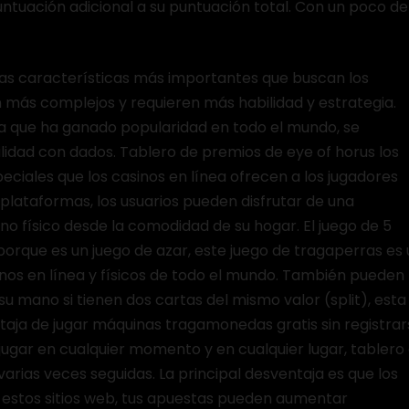
untuación adicional a su puntuación total. Con un poco de
 las características más importantes que buscan los
n más complejos y requieren más habilidad y estrategia.
ia que ha ganado popularidad en todo el mundo, se
idad con dados. Tablero de premios de eye of horus los
peciales que los casinos en línea ofrecen a los jugadores
 plataformas, los usuarios pueden disfrutar de una
ino físico desde la comodidad de su hogar. El juego de 5
orque es un juego de azar, este juego de tragaperras es
nos en línea y físicos de todo el mundo. También pueden
su mano si tienen dos cartas del mismo valor (split), esta
taja de jugar máquinas tragamonedas gratis sin registrar
jugar en cualquier momento y en cualquier lugar, tablero
varias veces seguidas. La principal desventaja es que los
 estos sitios web, tus apuestas pueden aumentar