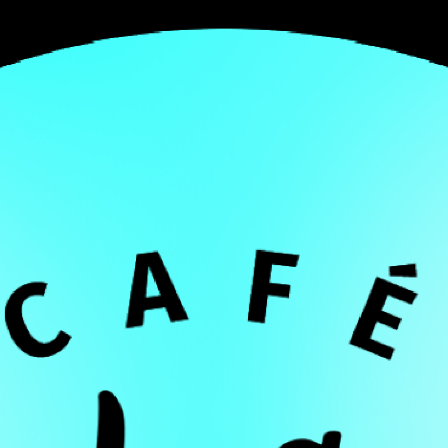
Sin categoría
 LOS TÉRMINOS Y
R JUEGOS DE EY
20 de marzo de 2023
0 Comments