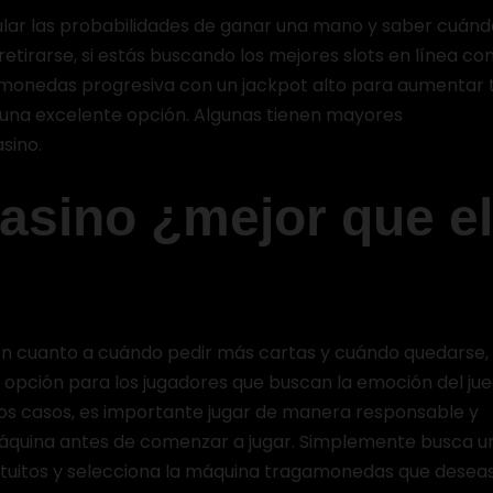
ular las probabilidades de ganar una mano y saber cuánd
irarse, si estás buscando los mejores slots en línea co
gamonedas progresiva con un jackpot alto para aumentar 
n una excelente opción. Algunas tienen mayores
sino.
asino ¿mejor que el
 en cuanto a cuándo pedir más cartas y cuándo quedarse, 
e opción para los jugadores que buscan la emoción del ju
os casos, es importante jugar de manera responsable y
máquina antes de comenzar a jugar. Simplemente busca u
ratuitos y selecciona la máquina tragamonedas que desea