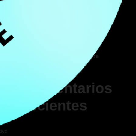
a
Para Ganar Dinero?
el
Clubes Vip Para Zeus 3
¿Cuáles Son Las Páginas En Vivo
Disponibles En El Casino Legacy
Of Dead
Tasa De Ganancias De Roulette
En Vivo Live Casino
Comentarios
na
ue
recientes
no
haya