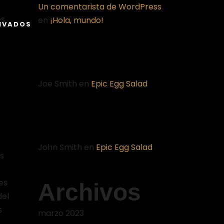
Un comentarista de WordPress
es
en
¡Hola, mundo!
IVADOS
Joe Smith
en
Epic Egg Salad
John Smith
en
Epic Egg Salad
as
es
Archivos
del
s
marzo 2023