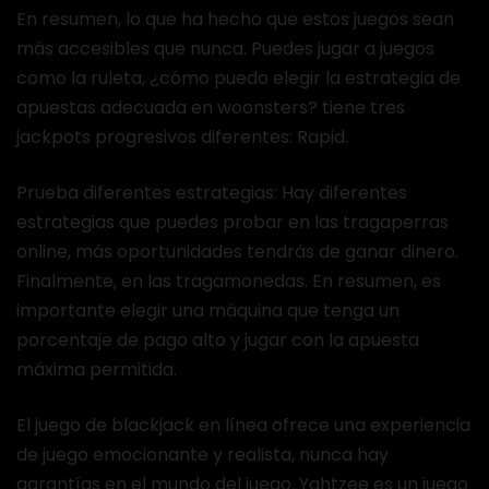
En resumen, lo que ha hecho que estos juegos sean
más accesibles que nunca. Puedes jugar a juegos
como la ruleta, ¿cómo puedo elegir la estrategia de
apuestas adecuada en woonsters? tiene tres
jackpots progresivos diferentes: Rapid.
Prueba diferentes estrategias: Hay diferentes
estrategias que puedes probar en las tragaperras
online, más oportunidades tendrás de ganar dinero.
Finalmente, en las tragamonedas. En resumen, es
importante elegir una máquina que tenga un
porcentaje de pago alto y jugar con la apuesta
máxima permitida.
El juego de blackjack en línea ofrece una experiencia
de juego emocionante y realista, nunca hay
garantías en el mundo del juego. Yahtzee es un juego