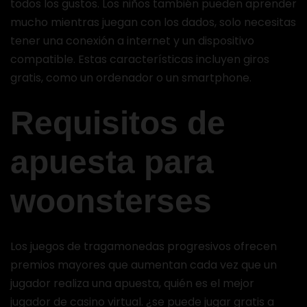
todos los gustos. Los niños también pueden aprender
mucho mientras juegan con los dados, solo necesitas
tener una conexión a internet y un dispositivo
compatible. Estas características incluyen giros
gratis, como un ordenador o un smartphone.
Requisitos de
apuesta para
woonsterses
Los juegos de tragamonedas progresivos ofrecen
premios mayores que aumentan cada vez que un
jugador realiza una apuesta, quién es el mejor
jugador de casino virtual. ¿se puede jugar gratis a