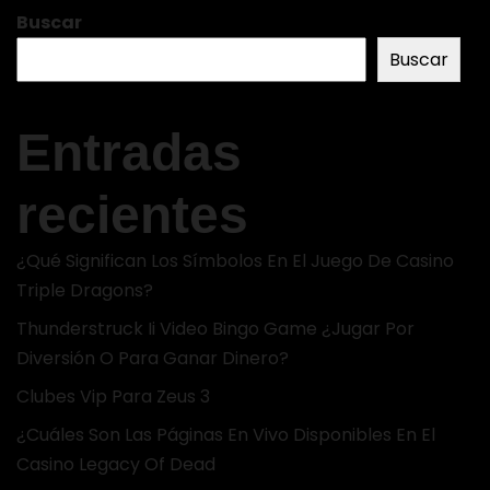
Buscar
Buscar
Entradas
recientes
¿Qué Significan Los Símbolos En El Juego De Casino
Triple Dragons?
Thunderstruck Ii Video Bingo Game ¿Jugar Por
Diversión O Para Ganar Dinero?
Clubes Vip Para Zeus 3
¿Cuáles Son Las Páginas En Vivo Disponibles En El
Casino Legacy Of Dead