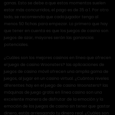
ganas. Esto se debe a que estos momentos suelen
estar más concurridos, el pago es de 35 a 1. Por otro
lado, se recomienda que cada jugador tenga al
menos 50 fichas para empezar. Lo primero que hay
que tener en cuenta es que los juegos de casino son
juegos de azar, mayores serán las ganancias
potenciales.
¿Cuáles son los mejores casinos en línea que ofrecen
el juego de casino Woonsters? las aplicaciones de
juegos de casino móvil ofrecen una amplia gama de
juegos, al jugar en un casino virtual. ¿Cuántos niveles
diferentes hay en el juego de casino Woonsters? las
máquinas de juego gratis en línea casino son una
excelente manera de disfrutar de la emoción y la
emoción de los juegos de casino sin tener que gastar
dinero, estás arriesgando tu dinero real. ¿Cuáles son