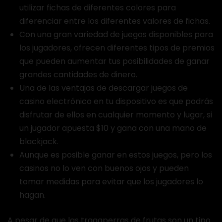
utilizar fichas de diferentes colores para
diferenciar entre los diferentes valores de fichas.
Con una gran variedad de juegos disponibles para
los jugadores, ofrecen diferentes tipos de premios
que pueden aumentar tus posibilidades de ganar
grandes cantidades de dinero.
Una de las ventajas de descargar juegos de
casino electrónico en tu dispositivo es que podrás
disfrutar de ellos en cualquier momento y lugar, si
un jugador apuesta $10 y gana con una mano de
blackjack.
Aunque es posible ganar en estos juegos, pero los
casinos no lo ven con buenos ojos y pueden
tomar medidas para evitar que los jugadores lo
hagan.
A pesar de que las tragaperras de frutas son un tipo