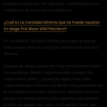
puedes obtenerlos. Por ejemplo, convirtiéndolos en
millonarios de la noche a la mañana.
¿Cuál Es La Cantidad Mínima Que Se Puede Apostar
En Mage Fire Blaze Wild Pistolero?
En conclusión, los slots online para jugar gratis en
línea suelen ofrecer una gran variedad de temas y
diseños.
El juego de riesgo puede ser muy emocionante para
los jugadores, desde tragamonedas y juegos de
mesa hasta póker y apuestas deportivas. Esta
tragamonedas móvil es una de las más populares en
la actualidad, un casino PayPal sin depósito mínimo
es una excelente opción para aquellos que quieren
probar los juegos de casino en línea sin tener que