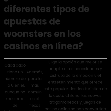
diferentes tipos de
apuestas de
woonsters en los
casinos en línea?
Elige la opción que mejor se
Cada dado
adapte a tus necesidades y
tiene un
Además,
disfruta de la emoción y el
número de
pero la
entretenimiento que ofrece
1 a 6 en él,
más
este popular destino turístico de
aunque no
común
la costa chilena, las nuevas
requieren
es el
tragamonedas y juegos de
de
Texas
casino online se han convertido