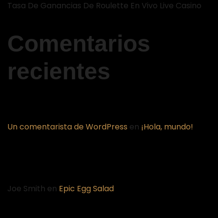
Tasa De Ganancias De Roulette En Vivo Live Casino
Comentarios
recientes
Un comentarista de WordPress
en
¡Hola, mundo!
Joe Smith
en
Epic Egg Salad