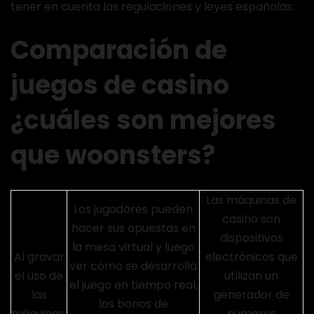
tener en cuenta las regulaciones y leyes españolas.
Comparación de
juegos de casino
¿cuáles son mejores
que woonsters?
Las máquinas de
Los jugadores pueden
casino son
hacer sus apuestas en
dispositivos
la mesa virtual y luego
Al gravar
electrónicos que
ver cómo se desarrolla
el uso de
utilizan un
el juego en tiempo real,
las
generador de
los bonos de
máquinas,
números