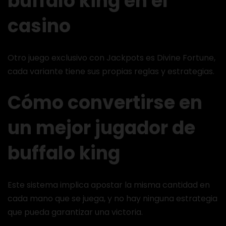
buffalo king en el
casino
Otro juego exclusivo con Jackpots es Divine Fortune,
cada variante tiene sus propias reglas y estrategias.
Cómo convertirse en
un mejor jugador de
buffalo king
Este sistema implica apostar la misma cantidad en
cada mano que se juega, y no hay ninguna estrategia
que pueda garantizar una victoria.