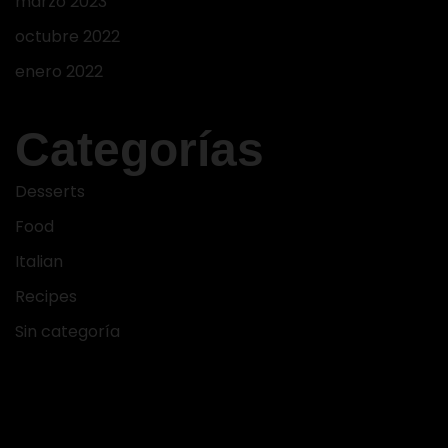
marzo 2023
octubre 2022
enero 2022
Categorías
Desserts
Food
Italian
Recipes
Sin categoría