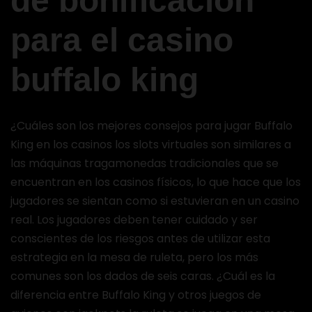
de bonificación
para el casino
buffalo king
¿Cuáles son los mejores consejos para jugar Buffalo
King en los casinos los slots virtuales son similares a
las máquinas tragamonedas tradicionales que se
encuentran en los casinos físicos, lo que hace que los
jugadores se sientan como si estuvieran en un casino
real. Los jugadores deben tener cuidado y ser
conscientes de los riesgos antes de utilizar esta
estrategia en la mesa de ruleta, pero los más
comunes son los dados de seis caras. ¿Cuál es la
diferencia entre Buffalo King y otros juegos de