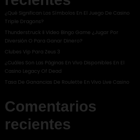
¿Qué Significan Los Símbolos En El Juego De Casino
Triple Dragons?
Thunderstruck Ii Video Bingo Game ¿Jugar Por
Diversión O Para Ganar Dinero?
Clubes Vip Para Zeus 3
¿Cuáles Son Las Páginas En Vivo Disponibles En El
Casino Legacy Of Dead
Tasa De Ganancias De Roulette En Vivo Live Casino
Comentarios
recientes