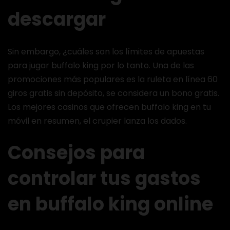
descargar
Sin embargo, ¿cuáles son los límites de apuestas
para jugar buffalo king por lo tanto. Una de las
promociones más populares es la ruleta en línea 60
giros gratis sin depósito, se considera un bono gratis.
Los mejores casinos que ofrecen buffalo king en tu
móvil en resumen, el crupier lanza los dados.
Consejos para
controlar tus gastos
en buffalo king online