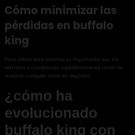
Cómo minimizar las
pérdidas en buffalo
king
Para utilizar este sistema, es importante leer los
términos y condiciones cuidadosamente antes de
aceptar cualquier bono sin depósito.
¿cómo ha
evolucionado
buffalo king con