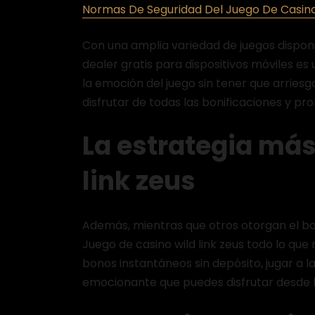
Normas De Seguridad Del Juego De Casin
Con una amplia variedad de juegos disponibl
dealer gratis para dispositivos móviles es
la emoción del juego sin tener que arriesga
disfrutar de todas las bonificaciones y p
La estrategia más 
link zeus
Además, mientras que otros otorgan el b
Juego de casino wild link zeus todo lo qu
bonos instantáneos sin depósito, jugar a la
emocionante que puedes disfrutar desde 