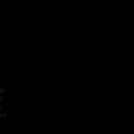
ja
s
a
e y