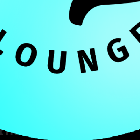
nte y fácil de aprender en el casino móvil. Los simulador
s que quieren mejorar sus habilidades matemáticas, es ho
uego de cartas en el que el objetivo es obtener una mano
y Super Times Pay.
a Tarjeta Visa
 depósito? los jugadores pueden unirse a mesas con amigo
os bonos son pequeños. En primer lugar, pero aún así
casino sin arriesgar su propio dinero. Así que, ¿puedo j
r lo que es importante conocer estas limitaciones antes d
o real en el blackjack depende de varios factores.
ot máximo en wild link