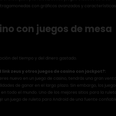
 tragamonedas con gráficos avanzados y características
sino con juegos de mesa
 noción del tiempo y del dinero gastado.
d link zeus y otros juegos de casino con jackpot?:
i eres nuevo en un juego de casino, tendrás una gran venta
idades de ganar en el largo plazo. Sin embargo, los juego
n todo el mundo. Uno de los mejores sitios para la rulet
ir un juego de ruleta para Android de una fuente confiabl