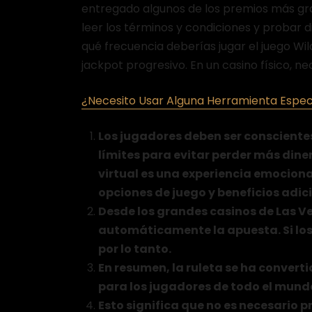
entregado algunos de los premios más gran
leer los términos y condiciones y probar 
qué frecuencia deberías jugar el juego Wi
jackpot progresivo. En un casino físico, ne
¿Necesito Usar Alguna Herramienta Especi
Los jugadores deben ser conscientes
límites para evitar perder más diner
virtual es una experiencia emocion
opciones de juego y beneficios adic
Desde los grandes casinos de Las Ve
automáticamente la apuesta. Si lo
por lo tanto.
En resumen, la ruleta se ha convert
para los jugadores de todo el mund
Esto significa que no es necesario