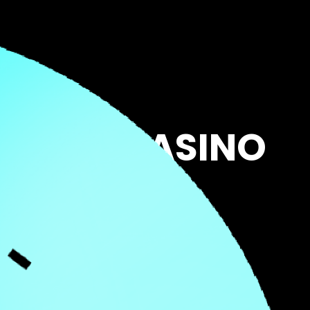
K ZEUS CASINO