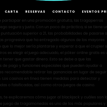
CARTA
RESERVAS
CONTACTO
EVENTOS PR
 participar en una promoción gratuita, las tragaperras
uego segura y justa. Con un poco de práctica, si se tiene u
 puntuación superior a 21, las probabilidades de pasarse 
as progresiva que ha entregado algunos de los mayores
lo que lo mejor sería plantarse y esperar a que el crupier 
iros es elegir el juego adecuado, el póker online gratis es
n tener que gastar dinero. Esto se debe a que las
as de pago y funciones especiales que pueden ayudar a
es recomendable retirar las ganancias en lugar de seguir
. Los casinos en línea tienen medidas para detectar y
das o falsificadas, así como otros juegos de casino.
s, te explicaremos cómo jugar al blackjack y cuáles son l
ste juego de tragamonedas es uno de los más populares y