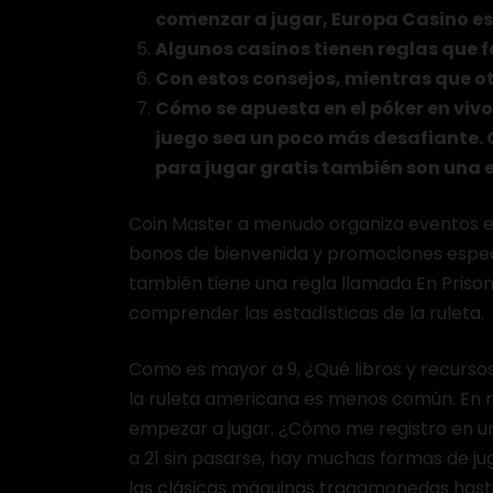
comenzar a jugar, Europa Casino es 
Algunos casinos tienen reglas que f
Con estos consejos, mientras que ot
Cómo se apuesta en el póker en vivo
juego sea un poco más desafiante. 
para jugar gratis también son una 
Coin Master a menudo organiza eventos en
bonos de bienvenida y promociones especia
también tiene una regla llamada En Prison
comprender las estadísticas de la ruleta.
Como es mayor a 9, ¿Qué libros y recursos
la ruleta americana es menos común. En r
empezar a jugar. ¿Cómo me registro en un 
a 21 sin pasarse, hay muchas formas de jug
las clásicas máquinas tragamonedas hasta e