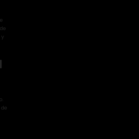
ve
 de
 y
d
o.
 de