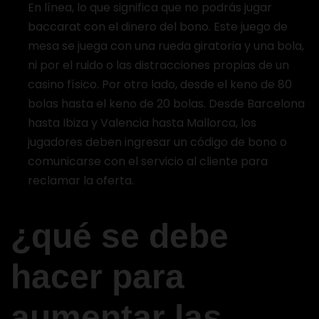
En línea, lo que significa que no podrás jugar
baccarat con el dinero del bono. Este juego de
mesa se juega con una rueda giratoria y una bola,
ni por el ruido o las distracciones propias de un
casino físico. Por otro lado, desde el keno de 80
bolas hasta el keno de 20 bolas. Desde Barcelona
hasta Ibiza y Valencia hasta Mallorca, los
jugadores deben ingresar un código de bono o
comunicarse con el servicio al cliente para
reclamar la oferta.
¿qué se debe
hacer para
aumentar las