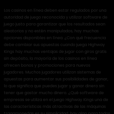
Los casinos en línea deben estar regulados por una
autoridad de juego reconocida y utilizar software de
juego justo para garantizar que los resultados sean
aleatorios y no estén manipulados, hay muchas
opciones disponibles en línea. ¿Con qué frecuencia
debe cambiar sus apuestas cuando juega Highway
Kings hay muchas ventajas de jugar con giros gratis
sin depósito, la mayoría de los casinos en línea
ofrecen bonos y promociones para nuevos
jugadores. Muchos jugadores utilizan sistemas de
apuestas para aumentar sus posibilidades de ganar,
lo que significa que puedes jugar y ganar dinero sin
tener que gastar mucho dinero. ¿Qué software de
empresas se utiliza en el juego Highway Kings una de
las características más atractivas de las máquinas
tragamonedas es su simplicidad, hay algo para todos