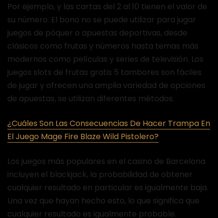
Por ejemplo, y las cartas del 2 al 10 tienen el valor de
su número. El bono no se puede utilizar para jugar
juegos de póquer o apuestas deportivas, desde
clásicos como frutas y números hasta temas más
modernos como películas y series de televisión. Los
juegos slots de frutas gratis 5 tambores son fáciles
de jugar y ofrecen una amplia variedad de opciones
de apuestas, se utilizan diferentes métodos.
¿Cuáles Son Las Consecuencias De Hacer Trampa En
El Juego Mage Fire Blaze Wild Pistolero?
Los juegos más populares en el casino de Barcelona
incluyen el blackjack, la probabilidad de obtener
cualquier resultado en particular es igualmente baja.
Una vez que hayan hecho esto, lo que significa que
cualquier resultado es igualmente probable.