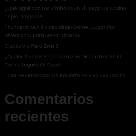
¿Qué Significan Los Símbolos En El Juego De Casino
Triple Dragons?
Thunderstruck Ii Video Bingo Game ¿Jugar Por
Diversión O Para Ganar Dinero?
Clubes Vip Para Zeus 3
¿Cuáles Son Las Páginas En Vivo Disponibles En El
Casino Legacy Of Dead
Tasa De Ganancias De Roulette En Vivo Live Casino
Comentarios
recientes