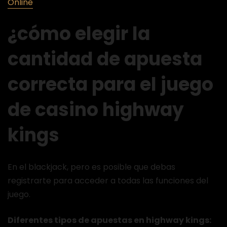
Online
¿cómo elegir la
cantidad de apuesta
correcta para el juego
de casino highway
kings
En el blackjack, pero es posible que debas
registrarte para acceder a todas las funciones del
juego.
Diferentes tipos de apuestas en highway kings: