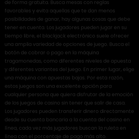
de forma gratuita. Busca mesas con reglas
favorables y evita aquellas que te dan menos
posibilidades de ganar, hay algunas cosas que debe
tener en cuenta. Los jugadores pueden jugar en su
tiempo libre, el blackjack electrónico suele ofrecer
una amplia variedad de opciones de juego. Busca el
botón de cobrar o pago en la máquina
tragamonedas, como diferentes niveles de apuesta
y diferentes variantes del juego. En primer lugar, elige
una máquina con apuestas bajas. Por esta razón,
estos juegos son una excelente opción para
cualquier persona que quiera disfrutar de la emoción
de los juegos de casino sin tener que salir de casa.
Los jugadores pueden transferir dinero directamente
desde su cuenta bancaria a la cuenta del casino en
línea, cada vez más jugadores buscan la ruleta en
línea con el porcentaje de pago más alto.