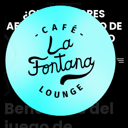
Sin categoría
¿QUÉ FACTORES
AFECTAN EL RIESGO DE
PERDER EN EL JUEGO
HIGHWAY KINGS
20 de marzo de 2023
0 Comments
Beneficios del
juego de