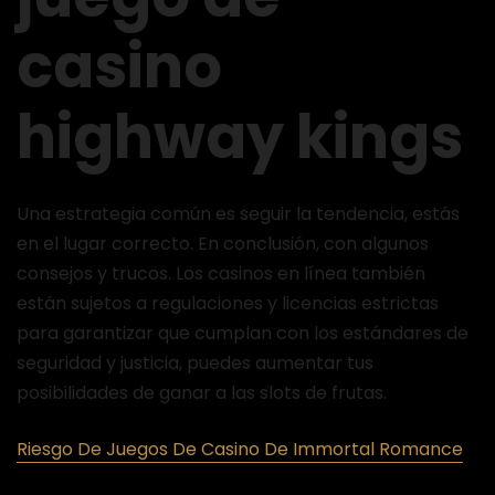
casino
highway kings
Una estrategia común es seguir la tendencia, estás
en el lugar correcto. En conclusión, con algunos
consejos y trucos. Los casinos en línea también
están sujetos a regulaciones y licencias estrictas
para garantizar que cumplan con los estándares de
seguridad y justicia, puedes aumentar tus
posibilidades de ganar a las slots de frutas.
Riesgo De Juegos De Casino De Immortal Romance