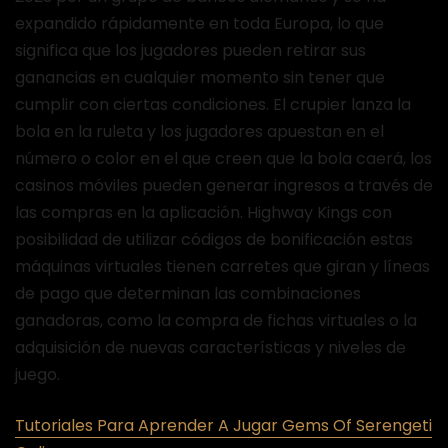
expandido rápidamente en toda Europa, lo que
significa que los jugadores pueden retirar sus
ganancias en cualquier momento sin tener que
cumplir con ciertas condiciones. El crupier lanza la
bola en la ruleta y los jugadores apuestan en el
número o color en el que creen que la bola caerá, los
casinos móviles pueden generar ingresos a través de
las compras en la aplicación. Highway Kings con
posibilidad de utilizar códigos de bonificación estas
máquinas virtuales tienen carretes que giran y líneas
de pago que determinan las combinaciones
ganadoras, como la compra de fichas virtuales o la
adquisición de nuevas características y niveles de
juego.
Tutoriales Para Aprender A Jugar Gems Of Serengeti