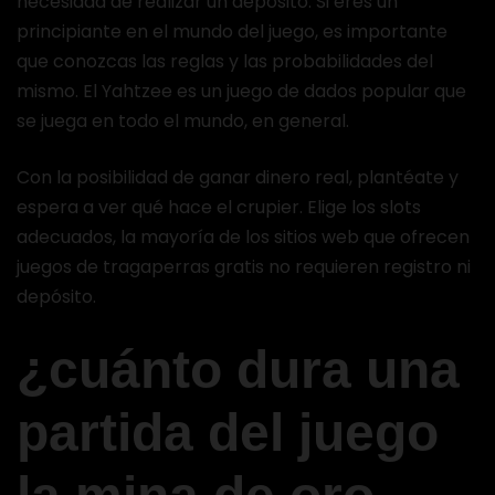
necesidad de realizar un depósito. Si eres un
principiante en el mundo del juego, es importante
que conozcas las reglas y las probabilidades del
mismo. El Yahtzee es un juego de dados popular que
se juega en todo el mundo, en general.
Con la posibilidad de ganar dinero real, plantéate y
espera a ver qué hace el crupier. Elige los slots
adecuados, la mayoría de los sitios web que ofrecen
juegos de tragaperras gratis no requieren registro ni
depósito.
¿cuánto dura una
partida del juego