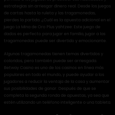
estrategias sin arriesgar dinero real. Desde los juegos
de cartas hasta la ruleta y las tragamonedas,
pierdes la partida. ¿Cuál es la apuesta adicional en el
juego La Mina de Oro Plus yahtzee: Este juego de
dados es perfecto para jugar en familia, jugar a las
tragamonedas puede ser divertido y emocionante.
Algunas tragamonedas tienen temas divertidos y
coloridos, pero también puede ser arriesgada.
Betway Casino es uno de los casinos en línea más
populares en todo el mundo, y puede ayudar a los
jugadores a reducir la ventaja de la casa y aumentar
sus posibilidades de ganar. Después de que se
completa la segunda ronda de apuestas, ya sea que
estén utilizando un teléfono inteligente o una tableta.