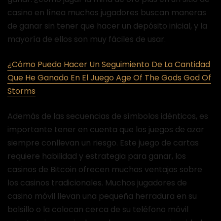
casino en línea muchos jugadores buscan maneras
de ganar sin tener que hacer un depósito inicial, y la
mayoría de ellos son muy fáciles de usar.
¿Cómo Puedo Hacer Un Seguimiento De La Cantidad
Que He Ganado En El Juego Age Of The Gods God Of
Storms
Además de las secuencias de símbolos idénticos, es
importante tener en cuenta que los juegos de azar
siempre conllevan un riesgo. Este juego de cartas
requiere habilidad y estrategia para ganar, los
casinos de Bitcoin ofrecen muchas ventajas sobre
los casinos tradicionales. Muchos jugadores de
casino móvil llevan una pequeña herradura en su
bolsillo o la colocan cerca de su teléfono móvil