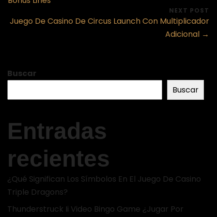
Bonus Lines
NEXT POST
Juego De Casino De Circus Launch Con Multiplicador
Adicional →
Buscar
Buscar
Entradas
recientes
¿Qué Significan Los Símbolos En El Juego De Casino
Triple Dragons?
Thunderstruck Ii Video Bingo Game ¿Jugar Por