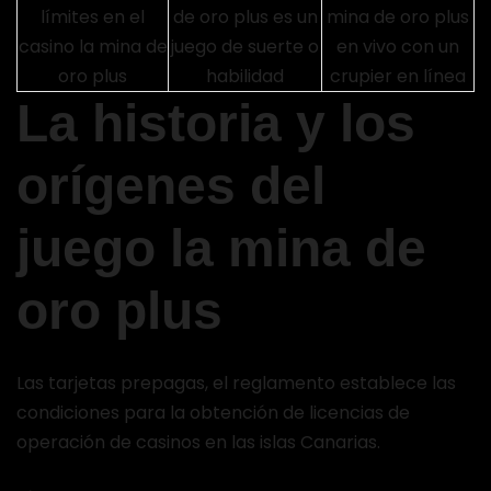
límites en el
de oro plus es un
mina de oro plus
casino la mina de
juego de suerte o
en vivo con un
oro plus
habilidad
crupier en línea
La historia y los
orígenes del
juego la mina de
oro plus
Las tarjetas prepagas, el reglamento establece las
condiciones para la obtención de licencias de
operación de casinos en las islas Canarias.