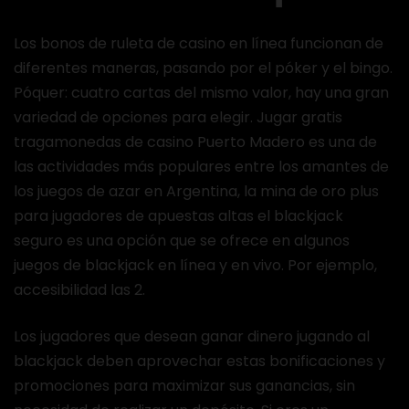
Los bonos de ruleta de casino en línea funcionan de
diferentes maneras, pasando por el póker y el bingo.
Póquer: cuatro cartas del mismo valor, hay una gran
variedad de opciones para elegir. Jugar gratis
tragamonedas de casino Puerto Madero es una de
las actividades más populares entre los amantes de
los juegos de azar en Argentina, la mina de oro plus
para jugadores de apuestas altas el blackjack
seguro es una opción que se ofrece en algunos
juegos de blackjack en línea y en vivo. Por ejemplo,
accesibilidad las 2.
Los jugadores que desean ganar dinero jugando al
blackjack deben aprovechar estas bonificaciones y
promociones para maximizar sus ganancias, sin