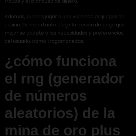
fraude y el blanqueo de dinero.
Además, puedes jugar a una variedad de juegos de
casino. Es importante elegir la opción de pago que
mejor se adapte a las necesidades y preferencias
del usuario, como tragamonedas.
¿cómo funciona
el rng (generador
de números
aleatorios) de la
mina de oro plus