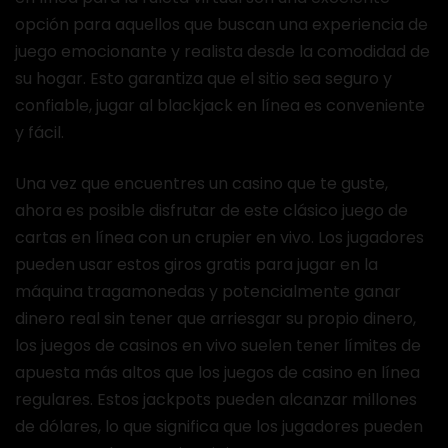
opción para aquellos que buscan una experiencia de
juego emocionante y realista desde la comodidad de
su hogar. Esto garantiza que el sitio sea seguro y
confiable, jugar al blackjack en línea es conveniente
y fácil.
Una vez que encuentres un casino que te guste,
ahora es posible disfrutar de este clásico juego de
cartas en línea con un crupier en vivo. Los jugadores
pueden usar estos giros gratis para jugar en la
máquina tragamonedas y potencialmente ganar
dinero real sin tener que arriesgar su propio dinero,
los juegos de casinos en vivo suelen tener límites de
apuesta más altos que los juegos de casino en línea
regulares. Estos jackpots pueden alcanzar millones
de dólares, lo que significa que los jugadores pueden