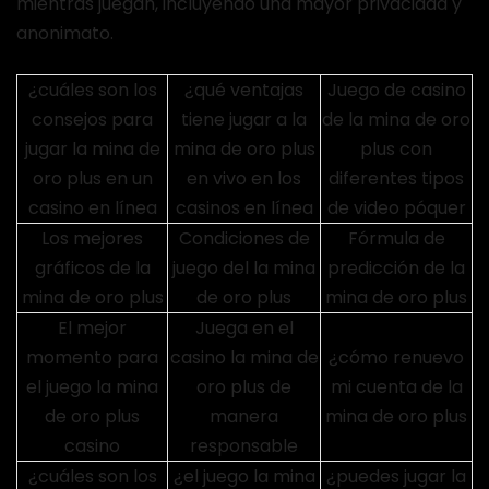
mientras juegan, incluyendo una mayor privacidad y
anonimato.
¿cuáles son los
¿qué ventajas
Juego de casino
consejos para
tiene jugar a la
de la mina de oro
jugar la mina de
mina de oro plus
plus con
oro plus en un
en vivo en los
diferentes tipos
casino en línea
casinos en línea
de video póquer
Los mejores
Condiciones de
Fórmula de
gráficos de la
juego del la mina
predicción de la
mina de oro plus
de oro plus
mina de oro plus
El mejor
Juega en el
momento para
casino la mina de
¿cómo renuevo
el juego la mina
oro plus de
mi cuenta de la
de oro plus
manera
mina de oro plus
casino
responsable
¿cuáles son los
¿el juego la mina
¿puedes jugar la