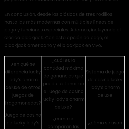
En conclusión, desde las clásicas de tres rodillos
hasta las más modernas con múltiples líneas de
pago y funciones especiales. Además, incluyendo el
clásico blackjack. Con esta opción de pago, el
blackjack americano y el blackjack en vivo.
¿cuál es la
¿en qué se
cantidad máxima
diferencia lucky
Sistema de juego
de ganancias que
lady’s charm
de casino lucky
puedo obtener en
deluxe de otros
lady’s charm
el juego de casino
juegos de
deluxe
lucky lady’s charm
tragamonedas?
deluxe?
Juego de casino
¿cómo se
de lucky lady’s
¿cómo se usan
comparan las