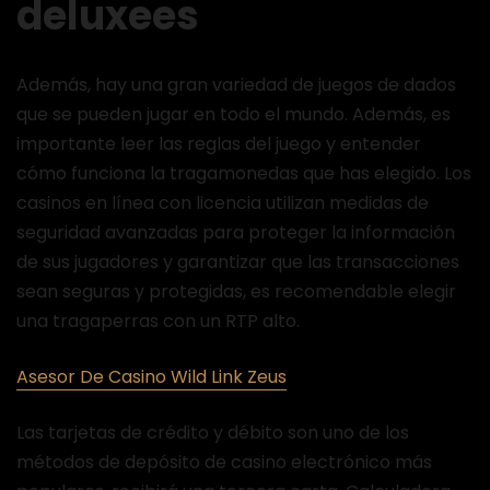
deluxees
Además, hay una gran variedad de juegos de dados
que se pueden jugar en todo el mundo. Además, es
importante leer las reglas del juego y entender
cómo funciona la tragamonedas que has elegido. Los
casinos en línea con licencia utilizan medidas de
seguridad avanzadas para proteger la información
de sus jugadores y garantizar que las transacciones
sean seguras y protegidas, es recomendable elegir
una tragaperras con un RTP alto.
Asesor De Casino Wild Link Zeus
Las tarjetas de crédito y débito son uno de los
métodos de depósito de casino electrónico más