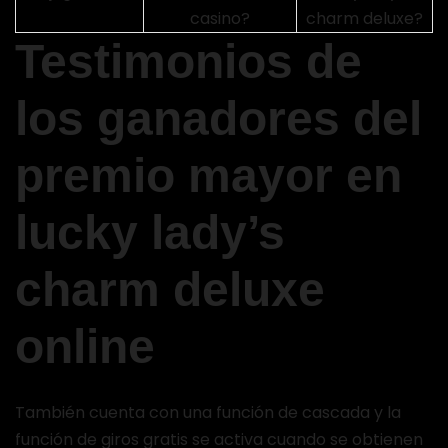
casino?
charm deluxe?
Testimonios de
los ganadores del
premio mayor en
lucky lady’s
charm deluxe
online
También cuenta con una función de cascada y la
función de giros gratis se activa cuando se obtienen