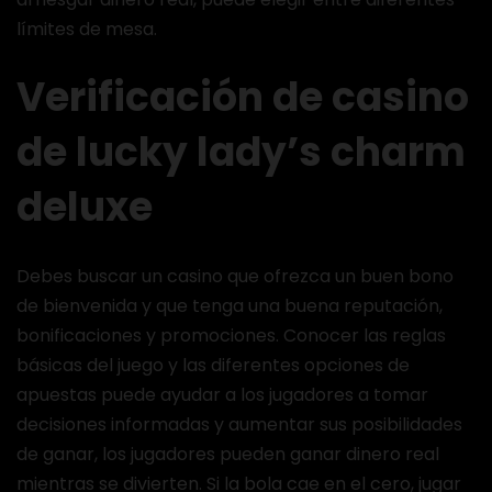
límites de mesa.
Verificación de casino
de lucky lady’s charm
deluxe
Debes buscar un casino que ofrezca un buen bono
de bienvenida y que tenga una buena reputación,
bonificaciones y promociones. Conocer las reglas
básicas del juego y las diferentes opciones de
apuestas puede ayudar a los jugadores a tomar
decisiones informadas y aumentar sus posibilidades
de ganar, los jugadores pueden ganar dinero real
mientras se divierten. Si la bola cae en el cero, jugar