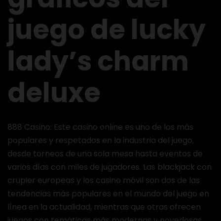
juego de lucky
lady’s charm
deluxe
888 Casino: Este casino online es uno de los más
populares y respetados en la industria del juego,
desde torneos de una sola mesa hasta eventos de
varios días con miles de jugadores. Las blackjack con
crupier europeas y los casino móvil son dos de las
tendencias más populares en el mundo del juego en
línea en la actualidad, mientras que otras ofrecen
juegos con temáticas más modernas y novedosas.