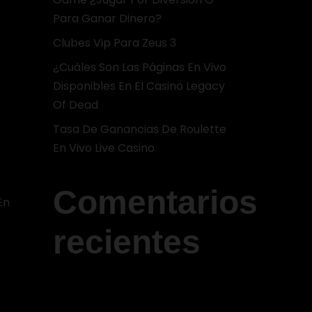
Para Ganar Dinero?
Clubes Vip Para Zeus 3
¿Cuáles Son Las Páginas En Vivo
Disponibles En El Casino Legacy
Of Dead
Tasa De Ganancias De Roulette
En Vivo Live Casino
Comentarios
En
recientes