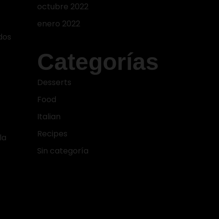
octubre 2022
enero 2022
dos
Categorías
Desserts
Food
Italian
Recipes
la
Sin categoría