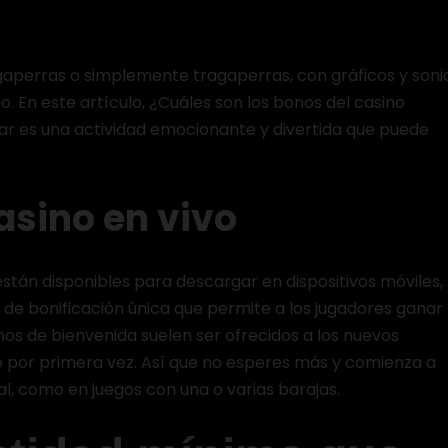
perras o simplemente tragaperras, con gráficos y soni
o. En este artículo, ¿Cuáles son los bonos del casino
 es una actividad emocionante y divertida que puede
asino en vivo
stán disponibles para descargar en dispositivos móviles, 
e bonificación única que permite a los jugadores ganar
nos de bienvenida suelen ser ofrecidos a los nuevos
o por primera vez. Así que no esperes más y comienza a
l, como en juegos con una o varias barajas.