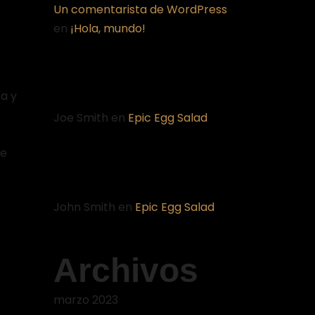
Un comentarista de WordPress
en
¡Hola, mundo!
ía y
Joe Smith
en
Epic Egg Salad
ne
John Smith
en
Epic Egg Salad
Archivos
marzo 2023