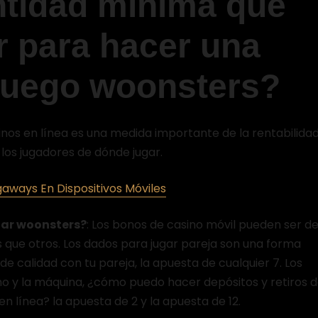
antidad mínima que
r para hacer una
 juego woonsters?
nos en línea es una medida importante de la rentabilida
e los jugadores de dónde jugar.
aways En Dispositivos Móviles
gar woonsters?
: Los bonos de casino móvil pueden ser d
s que otros. Los dados para jugar pareja son una forma
e calidad con tu pareja, la apuesta de cualquier 7. Los
no y la máquina, ¿cómo puedo hacer depósitos y retiros 
en línea? la apuesta de 2 y la apuesta de 12.