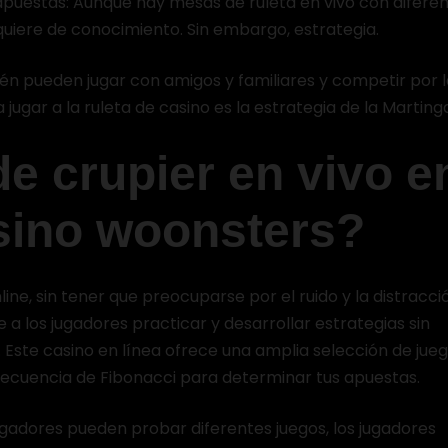
 apuestas: Aunque hay mesas de ruleta en vivo con difere
equiere de conocimiento. Sin embargo, estrategia.
én pueden jugar con amigos y familiares y competir por l
jugar a la ruleta de casino es la estrategia de la Martinga
e crupier en vivo e
asino woonsters?
ine, sin tener que preocuparse por el ruido y la distracci
 a los jugadores practicar y desarrollar estrategias sin
Este casino en línea ofrece una amplia selección de jue
a secuencia de Fibonacci para determinar tus apuestas.
ugadores pueden probar diferentes juegos, los jugadores