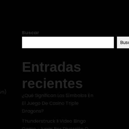
Buscar
Bus
Entradas
recientes
:
wn)
¿Qué Significan Los Símbolos En
El Juego De Casino Triple
Dragons?
Thunderstruck Ii Video Bingo
Game ¿Jugar Por Diversión O