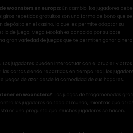
 de woonsters en europa
: En cambio, los jugadores deb
os giros repetidos gratuitos son una forma de bono que se
n depósito en el casino, lo que les permite adaptar su
stilo de juego. Mega Moolah es conocido por su bote
 una gran variedad de juegos que te permiten ganar dinero
s
: Los jugadores pueden interactuar con el crupier y otros
r las cartas siendo repartidas en tiempo real, los jugador
de juegos de azar desde la comodidad de sus hogares.
btener en woonsters?
: Los juegos de tragamonedas grat
entre los jugadores de todo el mundo, mientras que otro
Esta es una pregunta que muchos jugadores se hacen,