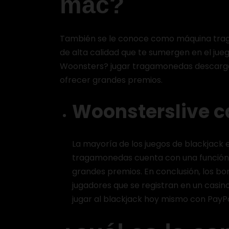
mac?
También se le conoce como máquina traga
de alta calidad que te sumergen en el jueg
Woonsters? jugar tragamonedas descargar
ofrecer grandes premios.
Woonsterslive c
La mayoría de los juegos de blackjack e
tragamonedas cuenta con una función d
grandes premios. En conclusión, los bo
jugadores que se registran en un casin
jugar al blackjack hoy mismo con PayPa