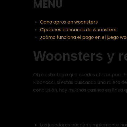
MENU
Gana aprox en woonsters
Opciones bancarias de woonsters
¿cómo funciona el pago en el juego wo
Woonsters y r
Otra estrategia que puedes utilizar para h
Fibonacci, si estás buscando una ruleta de
conclusión, hay muchos casinos en línea q
Los jugadores pueden simplemente hacer