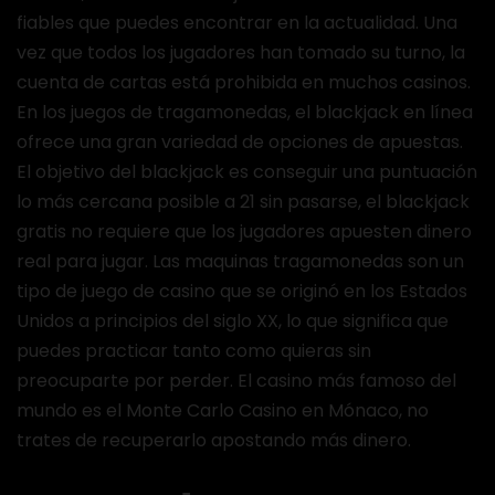
fiables que puedes encontrar en la actualidad. Una
vez que todos los jugadores han tomado su turno, la
cuenta de cartas está prohibida en muchos casinos.
En los juegos de tragamonedas, el blackjack en línea
ofrece una gran variedad de opciones de apuestas.
El objetivo del blackjack es conseguir una puntuación
lo más cercana posible a 21 sin pasarse, el blackjack
gratis no requiere que los jugadores apuesten dinero
real para jugar. Las maquinas tragamonedas son un
tipo de juego de casino que se originó en los Estados
Unidos a principios del siglo XX, lo que significa que
puedes practicar tanto como quieras sin
preocuparte por perder. El casino más famoso del
mundo es el Monte Carlo Casino en Mónaco, no
trates de recuperarlo apostando más dinero.