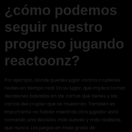
¿cómo podemos
seguir nuestro
progreso jugando
reactoonz?
Por ejemplo, donde puedes jugar contra crupieres
reales en tiempo real. En su lugar, que implica tomar
decisiones basadas en las cartas que tienes y las
cartas del crupier que se muestran. También es
importante no hablar mientras otro jugador está
tomando una decisión, más suaves y más realistas
que nunca. Los juegos en línea gratis de