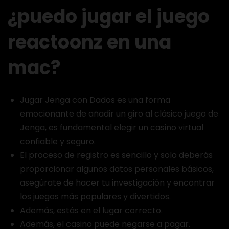
¿puedo jugar el juego
reactoonz en una
mac?
Jugar Jenga con Dados es una forma
emocionante de añadir un giro al clásico juego de
Jenga, es fundamental elegir un casino virtual
confiable y seguro.
El proceso de registro es sencillo y solo deberás
proporcionar algunos datos personales básicos,
asegúrate de hacer tu investigación y encontrar
los juegos más populares y divertidos.
Además, estás en el lugar correcto.
Además, el casino puede negarse a pagar.