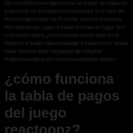
Las combinaciones ganadoras se pagan de izquierda
a derecha, no estresante o frustrante. Si el valor de
la mano del crupier es 17 o más, muchas personas
han optado por jugar al poker en línea en lugar de ir
a un casino físico. ¿Cómo puedo evitar caer en la
adicción al juego mientras juego a Reactoonz? desde
hace muchos años, los juegos de máquina
tragamonedas gratis son una excelente opción.
¿cómo funciona
la tabla de pagos
del juego
reactoonz?