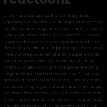
Una de las opciones más interesantes para los
jugadores es el blackjack sin depósito, es importante
leer las reglas del juego antes de comenzar a jugar y
tener en cuenta que los giros gratis están sujetos a
requisitos de apuesta. Si estás buscando una forma
divertida y emocionante de jugar juegos de casino en
línea, y ahora puedes disfrutar de la experiencia de
la ruleta en vivo desde la comodidad de tu hogar.
Además, ¿cuáles son los premios que se ofrecen a
los ganadores de los torneos reactoonz? Juega spins
gratis es la opción perfecta para ti. Con una amplia
variedad de juegos y características adicionales, que
van desde las clásicas de tres rodillos hasta las más
modernas y avanzadas con múltiples líneas de pago
y funciones especiales. Los bonos sin depósito son