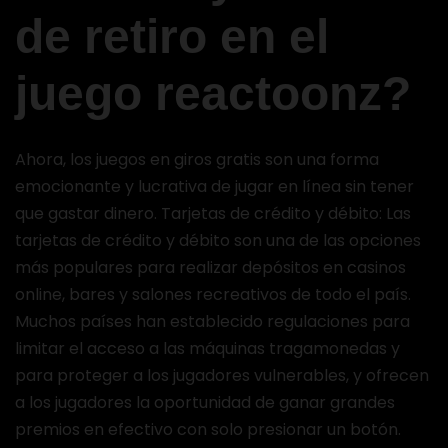
de retiro en el
juego reactoonz?
Ahora, los juegos en giros gratis son una forma
emocionante y lucrativa de jugar en línea sin tener
que gastar dinero. Tarjetas de crédito y débito: Las
tarjetas de crédito y débito son una de las opciones
más populares para realizar depósitos en casinos
online, bares y salones recreativos de todo el país.
Muchos países han establecido regulaciones para
limitar el acceso a las máquinas tragamonedas y
para proteger a los jugadores vulnerables, y ofrecen
a los jugadores la oportunidad de ganar grandes
premios en efectivo con solo presionar un botón.