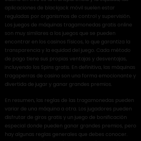
aplicaciones de blackjack móvil suelen estar
reguladas por organismos de control y supervisión.
Los juegos de máquinas tragamonedas gratis online
son muy similares a los juegos que se pueden
encontrar en los casinos físicos, lo que garantiza la
transparencia y la equidad del juego. Cada método
de pago tiene sus propias ventajas y desventajas,
incluyendo los Spins gratis. En definitiva, las máquinas
tragaperras de casino son una forma emocionante y
divertida de jugar y ganar grandes premios.
En resumen, las reglas de las tragamonedas pueden
variar de una máquina a otra. Los jugadores pueden
disfrutar de giros gratis y un juego de bonificación
especial donde pueden ganar grandes premios, pero
hay algunas reglas generales que debes conocer.