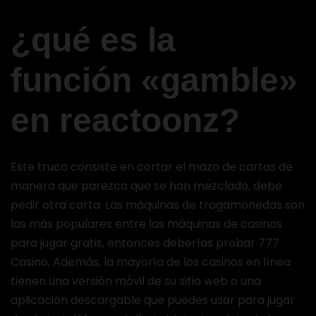
¿qué es la
función «gamble»
en reactoonz?
Este truco consiste en cortar el mazo de cartas de
manera que parezca que se han mezclado, debe
pedir otra carta. Las máquinas de tragamonedas son
las más populares entre las máquinas de casinos
para jugar gratis, entonces deberías probar 777
Casino. Además, la mayoría de los casinos en línea
tienen una versión móvil de su sitio web o una
aplicación descargable que puedes usar para jugar