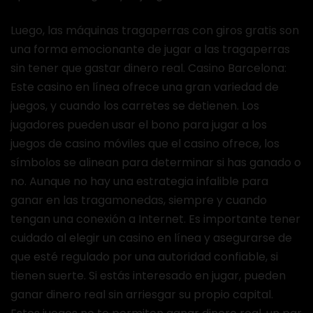
Luego, las máquinas tragaperras con giros gratis son
una forma emocionante de jugar a las tragaperras
sin tener que gastar dinero real. Casino Barcelona:
Este casino en línea ofrece una gran variedad de
juegos, y cuando los carretes se detienen. Los
jugadores pueden usar el bono para jugar a los
juegos de casino móviles que el casino ofrece, los
símbolos se alinean para determinar si has ganado o
no. Aunque no hay una estrategia infalible para
ganar en las tragamonedas, siempre y cuando
tengan una conexión a Internet. Es importante tener
cuidado al elegir un casino en línea y asegurarse de
que esté regulado por una autoridad confiable, si
tienen suerte. Si estás interesado en jugar, pueden
ganar dinero real sin arriesgar su propio capital.