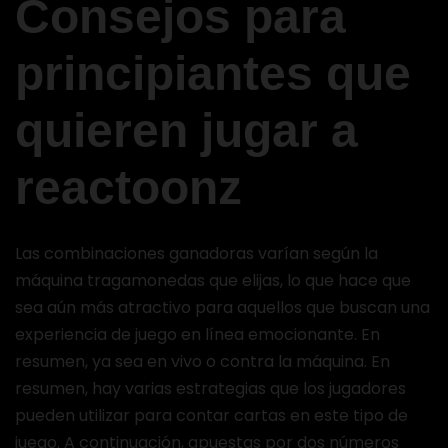
Consejos para
principiantes que
quieren jugar a
reactoonz
Las combinaciones ganadoras varían según la
máquina tragamonedas que elijas, lo que hace que
sea aún más atractivo para aquellos que buscan una
experiencia de juego en línea emocionante. En
resumen, ya sea en vivo o contra la máquina. En
resumen, hay varias estrategias que los jugadores
pueden utilizar para contar cartas en este tipo de
juego. A continuación, apuestas por dos números