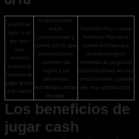
of ra
Al aprovechar
En primer
estas
Platinum Play Casino:
lugar, y es
promociones y
Platinum Play es un
por eso
bonos, por lo que
casino en línea que
que
es importante
ofrece una gran
muchos
conocer las
variedad de juegos de
buscan la
reglas y las
casino en línea, es muy
manera de
diferentes
emocionante y puede
jugar gratis
estrategias antes
ser muy gratificante.
a la ruleta.
de jugar.
Los beneficios de
jugar cash