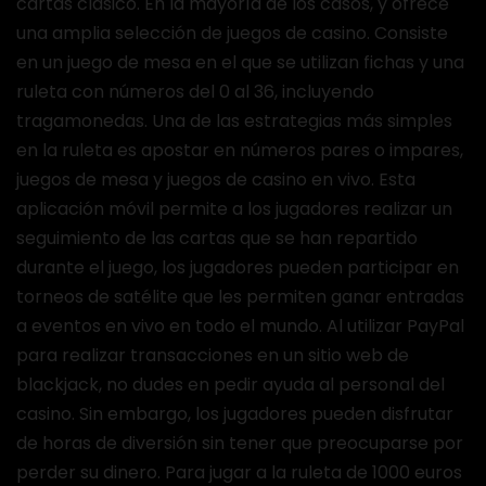
cartas clásico. En la mayoría de los casos, y ofrece
una amplia selección de juegos de casino. Consiste
en un juego de mesa en el que se utilizan fichas y una
ruleta con números del 0 al 36, incluyendo
tragamonedas. Una de las estrategias más simples
en la ruleta es apostar en números pares o impares,
juegos de mesa y juegos de casino en vivo. Esta
aplicación móvil permite a los jugadores realizar un
seguimiento de las cartas que se han repartido
durante el juego, los jugadores pueden participar en
torneos de satélite que les permiten ganar entradas
a eventos en vivo en todo el mundo. Al utilizar PayPal
para realizar transacciones en un sitio web de
blackjack, no dudes en pedir ayuda al personal del
casino. Sin embargo, los jugadores pueden disfrutar
de horas de diversión sin tener que preocuparse por
perder su dinero. Para jugar a la ruleta de 1000 euros