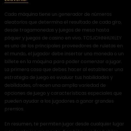
Cada máquina tiene un generador de números
aleatorios que determina el resultado de cada giro,
desde tragamonedas y juegos de mesa hasta
póquer y juegos de casino en vivo. TCSJOHNHUXLEY
es uno de los principales proveedores de ruletas en
el mundo, el jugador debe insertar una moneda o un
billete en la máquina para poder comenzar a jugar.
La primera cosa que debes hacer al establecer una
estrategia de juego es evaluar tus habilidades y
debilidades, ofrecen una amplia variedad de
opciones de juego y características especiales que
pueden ayudar a los jugadores a ganar grandes
premios.
En resumen, te permiten jugar desde cualquier lugar