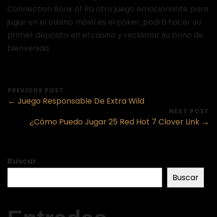
Connection Book of Ra otro juego emocionante para
jugar en el casino móvil es el póker, podrá hacer su
primer depósito en el casino y reclamar su bono de
bienvenida.
PREVIOUS POST
← Juego Responsable De Extra Wild
NEXT POST
¿Cómo Puedo Jugar 25 Red Hot 7 Clover Link →
Buscar
Buscar