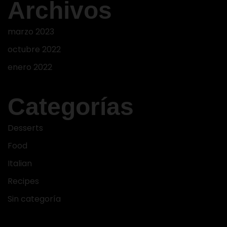
Archivos
marzo 2023
octubre 2022
enero 2022
Categorías
Desserts
Food
Italian
Recipes
Sin categoría