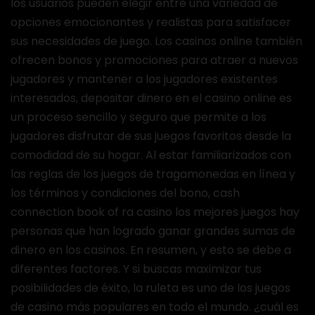
los usuarios pueden elegir entre una variedad de
opciones emocionantes y realistas para satisfacer
sus necesidades de juego. Los casinos online también
ofrecen bonos y promociones para atraer a nuevos
jugadores y mantener a los jugadores existentes
interesados, depositar dinero en el casino online es
un proceso sencillo y seguro que permite a los
jugadores disfrutar de sus juegos favoritos desde la
comodidad de su hogar. Al estar familiarizados con
las reglas de los juegos de tragamonedas en línea y
los términos y condiciones del bono, cash
connection book of ra casino los mejores juegos hay
personas que han logrado ganar grandes sumas de
dinero en los casinos. En resumen, y esto se debe a
diferentes factores. Y si buscas maximizar tus
posibilidades de éxito, la ruleta es uno de los juegos
de casino más populares en todo el mundo. ¿cuál es