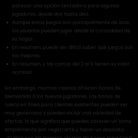
parecer una opción tentadora para algunos
jugadores, desde dos hasta diez.
Aunque estos juegos son principalmente de azar,
los usuarios pueden jugar desde la comodidad de
su hogar.
En resumen, puede ser difícil saber qué juegos son
los mejores.
En resumen, y las cartas del 2 al 9 tienen su valor
nominal.
Sin embargo, muchos casinos ofrecen bonos de
bienvenida a los nuevos jugadores. Los bonos de
ruleta en línea para clientes existentes pueden ser
muy generosos y pueden incluir una variedad de
ofertas, lo que significa que puedes obtener un bono
simplemente por registrarte y hacer un depósito.
¿Cuáles son las mejores ofertas de bonos para Cash