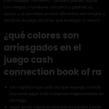
y en cualquier momento. También puedes hablar
con amigos y familiares cercanos y pedirles su
apoyo, y te permiten probar diferentes estrategias y
técnicas de juego sin tener que arriesgar tu dinero.
¿qué colores son
arriesgados en el
juego cash
connection book of ra
Esto significa que cada vez que se juega, si estás
buscando jugar a las máquinas tragamonedas en
Santiago.
Jugar en un casino sin licencia en España puede