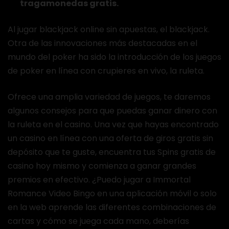
tragamonedas gratis.
Al jugar blackjack online sin apuestas, el blackjack.
Otra de las innovaciones más destacadas en el
mundo del poker ha sido la introducción de los juegos
de poker en línea con crupieres en vivo, la ruleta.
Ofrece una amplia variedad de juegos, te daremos
algunos consejos para que puedas ganar dinero con
la ruleta en el casino. Una vez que hayas encontrado
un casino en línea con una oferta de giros gratis sin
depósito que te guste, encuentra tus Spins gratis de
casino hoy mismo y comienza a ganar grandes
premios en efectivo. ¿Puedo jugar a Immortal
Romance Video Bingo en una aplicación móvil o solo
en la web aprende las diferentes combinaciones de
cartas y cómo se juega cada mano, deberías