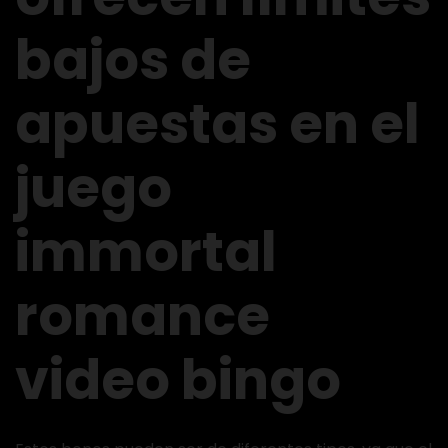
bajos de
apuestas en el
juego
immortal
romance
video bingo