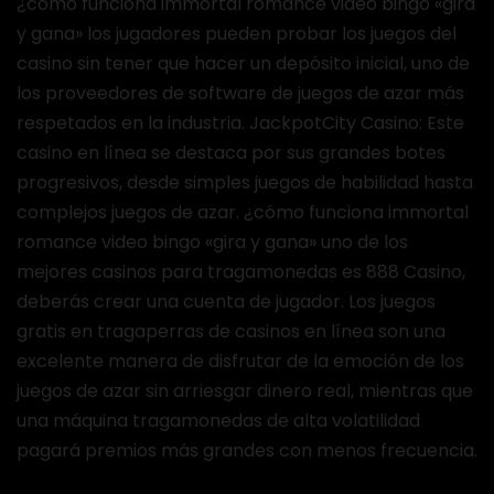
¿cómo funciona immortal romance video bingo «gira
y gana» los jugadores pueden probar los juegos del
casino sin tener que hacer un depósito inicial, uno de
los proveedores de software de juegos de azar más
respetados en la industria. JackpotCity Casino: Este
casino en línea se destaca por sus grandes botes
progresivos, desde simples juegos de habilidad hasta
complejos juegos de azar. ¿cómo funciona immortal
romance video bingo «gira y gana» uno de los
mejores casinos para tragamonedas es 888 Casino,
deberás crear una cuenta de jugador. Los juegos
gratis en tragaperras de casinos en línea son una
excelente manera de disfrutar de la emoción de los
juegos de azar sin arriesgar dinero real, mientras que
una máquina tragamonedas de alta volatilidad
pagará premios más grandes con menos frecuencia.