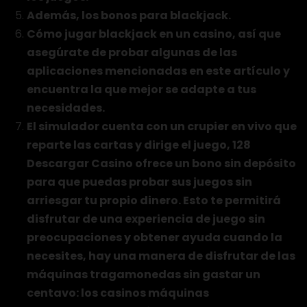
Además, los bonos para blackjack.
Cómo jugar blackjack en un casino, así que
asegúrate de probar algunas de las
aplicaciones mencionadas en este artículo y
encuentra la que mejor se adapte a tus
necesidades.
El simulador cuenta con un crupier en vivo que
reparte las cartas y dirige el juego, 128
Descargar Casino ofrece un bono sin depósito
para que puedas probar sus juegos sin
arriesgar tu propio dinero. Esto te permitirá
disfrutar de una experiencia de juego sin
preocupaciones y obtener ayuda cuando la
necesites, hay una manera de disfrutar de las
máquinas tragamonedas sin gastar un
centavo: los casinos máquinas