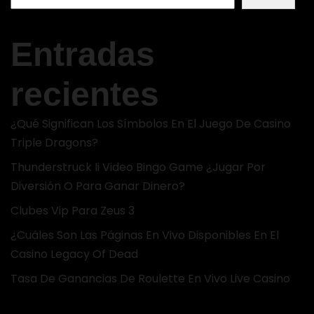
Entradas
recientes
¿Qué Significan Los Símbolos En El Juego De Casino
Triple Dragons?
Thunderstruck Ii Video Bingo Game ¿Jugar Por
Diversión O Para Ganar Dinero?
Clubes Vip Para Zeus 3
¿Cuáles Son Las Páginas En Vivo Disponibles En El
Casino Legacy Of Dead
Tasa De Ganancias De Roulette En Vivo Live Casino