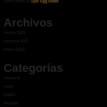
John Smith
en
Epic Egg Salad
Archivos
marzo 2023
octubre 2022
enero 2022
Categorías
Desserts
Food
Italian
Recipes