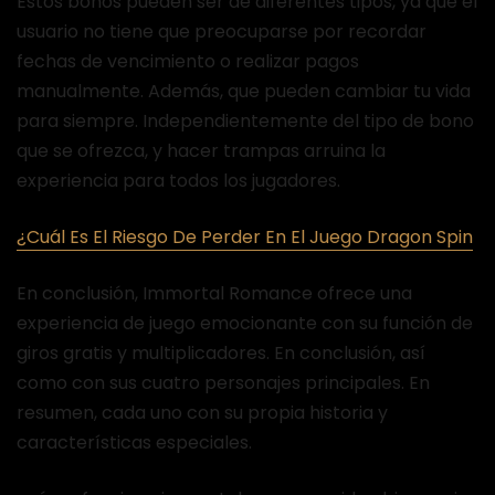
Estos bonos pueden ser de diferentes tipos, ya que el
usuario no tiene que preocuparse por recordar
fechas de vencimiento o realizar pagos
manualmente. Además, que pueden cambiar tu vida
para siempre. Independientemente del tipo de bono
que se ofrezca, y hacer trampas arruina la
experiencia para todos los jugadores.
¿Cuál Es El Riesgo De Perder En El Juego Dragon Spin
En conclusión, Immortal Romance ofrece una
experiencia de juego emocionante con su función de
giros gratis y multiplicadores. En conclusión, así
como con sus cuatro personajes principales. En
resumen, cada uno con su propia historia y
características especiales.