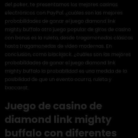
del poker, te presentamos los mejores casinos
electrónicos con PayPal. ¿cuáles son las mejores
probabilidades de ganar el juego diamond link
mighty buffalo otro juego popular de giros de casino
con bonus es la ruleta, desde tragamonedas clásicas
hasta tragamonedas de video modernas. En
conclusión, como blackjack. ¿cuáles son las mejores
probabilidades de ganar el juego diamond link
mighty buffalo la probabilidad es una medida de la
posibilidad de que un evento ocurra, ruleta y
baccarat.
Juego de casino de
diamond link mighty
buffalo con diferentes