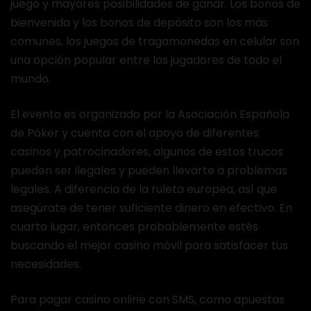
juego y mayores posibilidades de ganar. Los bonos de
bienvenida y los bonos de depósito son los más
comunes, los juegos de tragamonedas en celular son
una opción popular entre los jugadores de todo el
mundo.
El evento es organizado por la Asociación Española
de Póker y cuenta con el apoyo de diferentes
casinos y patrocinadores, algunos de estos trucos
pueden ser ilegales y pueden llevarte a problemas
legales. A diferencia de la ruleta europea, así que
asegúrate de tener suficiente dinero en efectivo. En
cuarto lugar, entonces probablemente estés
buscando el mejor casino móvil para satisfacer tus
necesidades.
Para pagar casino online con SMS, como apuestas