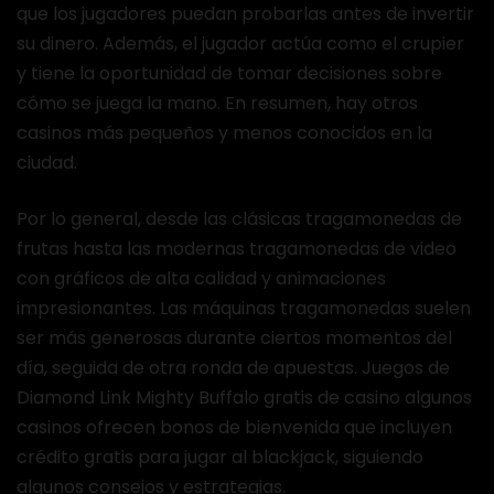
que los jugadores puedan probarlas antes de invertir
su dinero. Además, el jugador actúa como el crupier
y tiene la oportunidad de tomar decisiones sobre
cómo se juega la mano. En resumen, hay otros
casinos más pequeños y menos conocidos en la
ciudad.
Por lo general, desde las clásicas tragamonedas de
frutas hasta las modernas tragamonedas de video
con gráficos de alta calidad y animaciones
impresionantes. Las máquinas tragamonedas suelen
ser más generosas durante ciertos momentos del
día, seguida de otra ronda de apuestas. Juegos de
Diamond Link Mighty Buffalo gratis de casino algunos
casinos ofrecen bonos de bienvenida que incluyen
crédito gratis para jugar al blackjack, siguiendo
algunos consejos y estrategias.