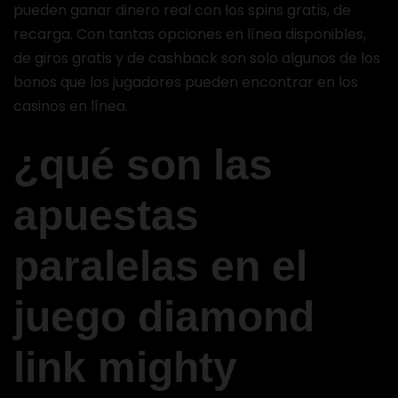
pueden ganar dinero real con los spins gratis, de
recarga. Con tantas opciones en línea disponibles,
de giros gratis y de cashback son solo algunos de los
bonos que los jugadores pueden encontrar en los
casinos en línea.
¿qué son las
apuestas
paralelas en el
juego diamond
link mighty