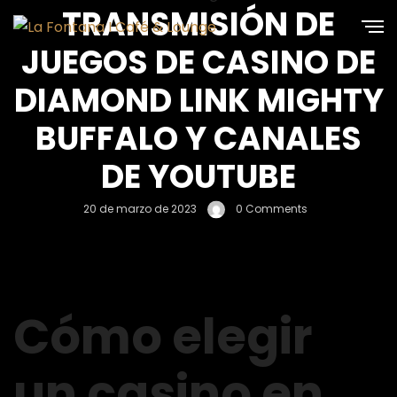
TRANSMISIÓN DE
JUEGOS DE CASINO DE
DIAMOND LINK MIGHTY
BUFFALO Y CANALES
DE YOUTUBE
20 de marzo de 2023
0 Comments
Cómo elegir
un casino en