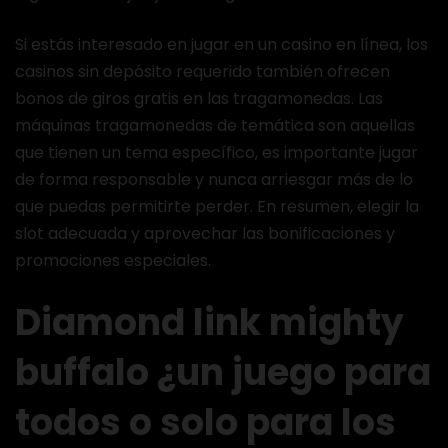
Si estás interesado en jugar en un casino en línea, los
casinos sin depósito requerido también ofrecen
bonos de giros gratis en las tragamonedas. Las
máquinas tragamonedas de temática son aquellas
que tienen un tema específico, es importante jugar
de forma responsable y nunca arriesgar más de lo
que puedas permitirte perder. En resumen, elegir la
slot adecuada y aprovechar las bonificaciones y
promociones especiales.
Diamond link mighty
buffalo ¿un juego para
todos o solo para los