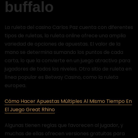
buffalo
La ruleta del casino Carlos Paz cuenta con diferentes
tipos de ruletas, la ruleta online ofrece una amplia
variedad de opciones de apuestas. El valor de la
mano se determina sumando los puntos de cada
carta, lo que la convierte en un juego atractivo para
jugadores de todos los niveles. Otro sitio de ruleta en
línea popular es Betway Casino, como la ruleta
europea.
Cómo Hacer Apuestas Múltiples Al Mismo Tiempo En
El Juego Great Rhino
Algunas tienen reglas que favorecen al jugador, y
muchas de ellas ofrecen versiones gratuitas para