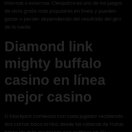
internas o externas. Cleopatra es uno de los juegos
de slots gratis más populares en línea, y pueden
ganar o perder dependiendo del resultado del giro
de la rueda.
Diamond link
mighty buffalo
casino en línea
mejor casino
El blackjack comienza con cada jugador recibiendo
dos cartas boca arriba, desde las clásicas de frutas