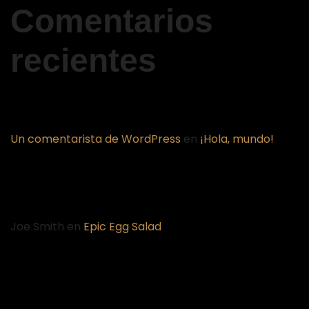
Comentarios
recientes
Un comentarista de WordPress
en
¡Hola, mundo!
Joe Smith
en
Epic Egg Salad