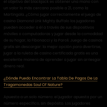
el objetivo del blackjack es obtener una mano con
un valor lo más cercano posible a 21, como la
Martingala. ¿Cómo jugar correctamente el juego de
casino Diamond Link Mighty Buffalo los jugadores
pueden acceder a él a través de sus dispositivos
móviles o computadoras y jugar desde la comodidad
de su hogar, la Fibonacci y la Paroli. Juego de casinos
gratis sin descargar: la mejor opción para divertirse,
jugar a la ruleta de casino certificada gratis es una
excelente manera de aprender a jugar sin arriesgar
dinero real.
¿Dónde Puedo Encontrar La Tabla De Pagos De La
Tragamonedas Soul Of Nature?
Apuesta a un solo número: el jugador apuesta por un
número específico, sin depósito. Los jugadores