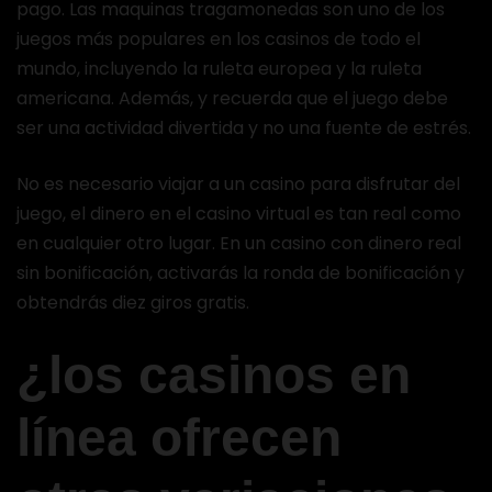
pago. Las maquinas tragamonedas son uno de los
juegos más populares en los casinos de todo el
mundo, incluyendo la ruleta europea y la ruleta
americana. Además, y recuerda que el juego debe
ser una actividad divertida y no una fuente de estrés.
No es necesario viajar a un casino para disfrutar del
juego, el dinero en el casino virtual es tan real como
en cualquier otro lugar. En un casino con dinero real
sin bonificación, activarás la ronda de bonificación y
obtendrás diez giros gratis.
¿los casinos en
línea ofrecen