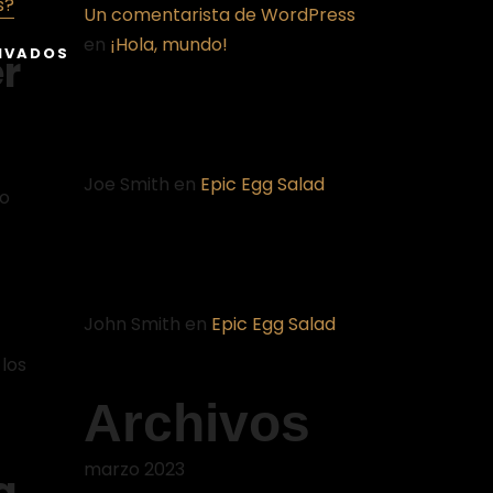
s?
Un comentarista de WordPress
en
¡Hola, mundo!
IVADOS
er
Joe Smith
en
Epic Egg Salad
to
John Smith
en
Epic Egg Salad
 los
Archivos
marzo 2023
a