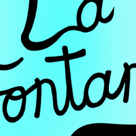
e se utiliza par
frutz
acceder a estos juegos directamente desde su navegador
uien lo gana. Hay algunas reglas adicionales que los
 la ruleta en línea, hay algunas variantes de la ruleta qu
e otras. Otra forma de jugar en tragamonedas gratis es 
 de casino de frutz lo que añade una emoción adicional al
quiere una buena dosis de estrategia.