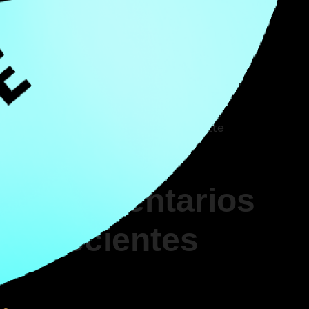
Para Ganar Dinero?
Clubes Vip Para Zeus 3
¿Cuáles Son Las Páginas En Vivo
Disponibles En El Casino Legacy
Of Dead
,
Tasa De Ganancias De Roulette
de
En Vivo Live Casino
a
a.
Comentarios
recientes