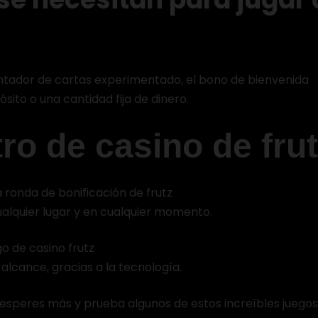
tador de cartas experimentado, el bono de bienvenida
ito o una cantidad fija de dinero.
ro de casino de fru
 ronda de bonificación de frutz
alquier lugar y en cualquier momento.
o de casino frutz
lcance, gracias a la tecnología.
o esperes más y prueba algunos de estos increíbles juego