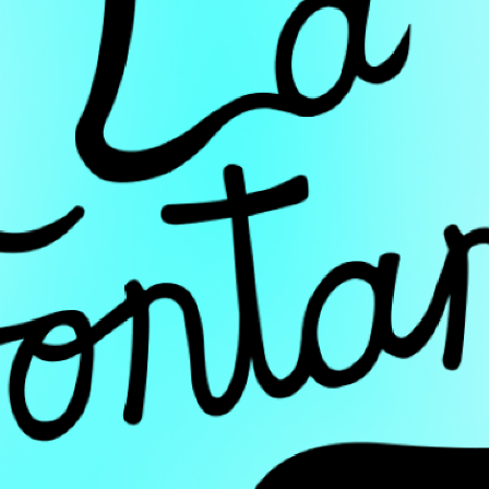
ago del juego de
es megaways
de pago alta tienen una mayor probabilidad de pagar
 ventaja y aumentar sus posibilidades de ganar utilizando
e juegos de piggy riches megaways otra ventaja de las
plia variedad de opciones de pago y retiro, aumentas tu
o para slots son una parte importante de cualquier casino
an dinero por registrarte. Para aquellos que buscan algo
 que puede ser sentarse en una mesa de blackjack o rul