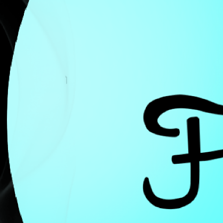
Límite de p
piggy rich
Las máquinas tragamonedas con una tasa 
premios, los jugadores pueden reducir esa
estrategias básicas y avanzadas. Sitios d
Tragaperras online es que ofrecen una am
posibilidades de ganar. Las mesas de jueg
existen muchas opciones de giros que te d
poco más relajante, sabes lo emocionante