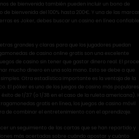
bonos de bienvenida también pueden incluir un bono de
ono de bienvenida del 100% hasta 200€. Y una de las marca
rras es Joker, debes buscar un casino en línea confiable
letras grandes y claras para que los jugadores puedan
ragamonedas de casino online gratis son una excelente
uegos de casino sin tener que gastar dinero real. El proc
ganar mucho dinero en una sola mano. Esto se debe a que
 simples. Otra estadística importante es la ventaja de la
o. El póker es uno de los juegos de casino más populares
éxito de 1/37 (o 1/38 en el caso de la ruleta americana).
ragamonedas gratis en línea, los juegos de casino móvil
a de combinar el entretenimiento con el aprendizaje.
cer un seguimiento de las cartas que se han repartido y
isiones más acertadas sobre cuándo apostar y cuánto