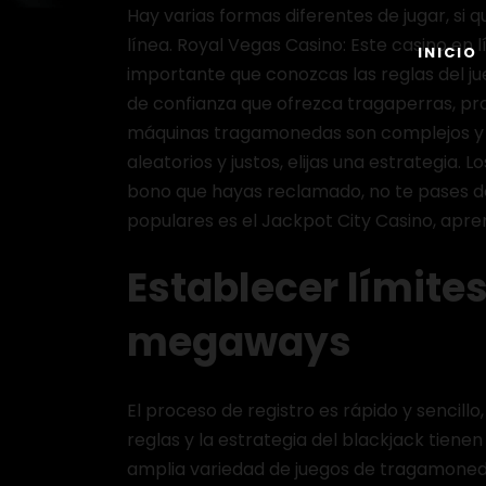
Hay varias formas diferentes de jugar, si q
línea. Royal Vegas Casino: Este casino en 
INICIO
importante que conozcas las reglas del ju
de confianza que ofrezca tragaperras, pra
máquinas tragamonedas son complejos y e
aleatorios y justos, elijas una estrategia. 
bono que hayas reclamado, no te pases d
populares es el Jackpot City Casino, apre
Establecer límites
megaways
El proceso de registro es rápido y sencill
reglas y la estrategia del blackjack tien
amplia variedad de juegos de tragamoneda