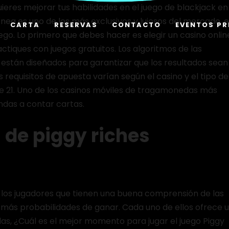
uieres mejorar tus habilidades en el juego de blackjack en
línea es uno de los más exclusivos y lujosos del mercado, 
CARTA
RESERVAS
CONTACTO
EVENTOS PR
ego. Lo primero que debes hacer es elegir un casino onlin
ctiques con juegos gratuitos. Los algoritmos de las
stán diseñados para garantizar que los resultados sean
Los requisitos de apuesta varían según el casino y el tipo de
e 21. Uno de los casinos móviles de tragamonedas más
ndas a contar cartas.
 de piggy riches
o, los jugadores que tienen una buena comprensión de las
en más probabilidades de ganar. Cada uno de ellos ofrece 
s, ¿Cuál es el mejor momento para jugar el juego Piggy