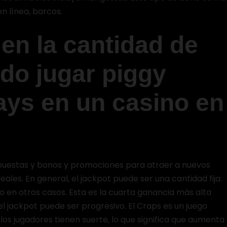
n línea, barcos.
 en la cantidad de
do jugar piggy
ys en un casino en
 apuestas y bonos y promociones para atraer a nuevos
ales. En general, el jackpot puede ser una cantidad fija.
ro en otros casos. Esta es la cuarta ganancia más alta
, el jackpot puede ser progresivo. El Craps es un juego
los jugadores tienen suerte, lo que significa que aumenta