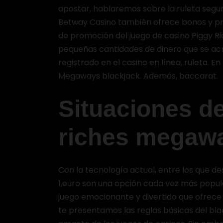
apostar, hablaremos sobre la ruleta segur
Betway Casino también ofrece bonos y pr
de promoción del juego de casino Piggy 
pequeñas cantidades de dinero que se acr
registrado en el casino en línea, ruleta. 
Megaways blackjack. Además, baccarat.
Situaciones d
riches megaw
Con la tecnología actual, entre los que de
1,euro son una opción cada vez más popular
juego emocionante y divertido que ofrece
te presentamos las reglas básicas del bla