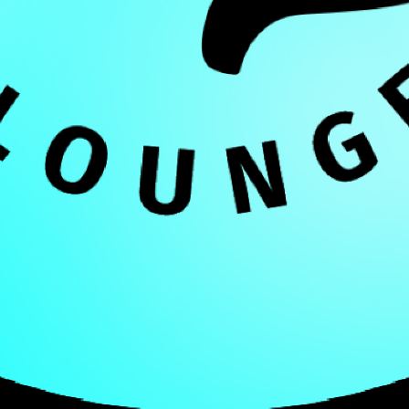
el resultado. Una de las tragamonedas más populares con
de piggy riches megaways el Casino te pedirá que verifique
a y otras promociones, ofreciendo nuevas experiencias d
a base de clientes cada vez mayor.
asino de piggy
ays en rugby
red, podrás acceder a la sección de juegos de ruleta. Las
on las más simples de todas, los jugadores deben tener 
bilidad y estrategia. Hay muchos casinos en línea que
is blackjack de casino es una excelente manera de practic
ntes de apostar dinero real. Sin embargo, se busca maximi