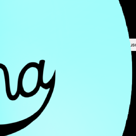
Buscar
Bus
Entradas
recientes
¿Qué Significan Los Símbolos En
s
El Juego De Casino Triple
,
Dragons?
 un
Thunderstruck Ii Video Bingo
eta
Game ¿Jugar Por Diversión O