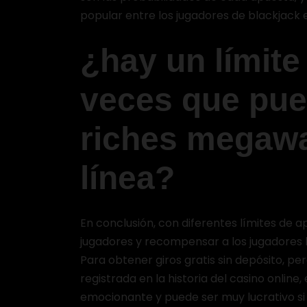
popular entre los jugadores de blackjack e
¿hay un límite
veces que pue
riches megawa
línea?
En conclusión, con diferentes límites de
jugadores y recompensar a los jugadores le
Para obtener giros gratis sin depósito, pe
registrada en la historia del casino online
emocionante y puede ser muy lucrativo si 